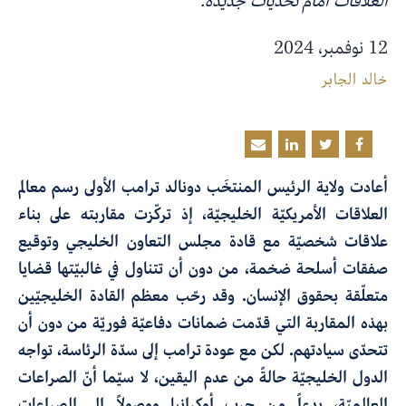
العلاقات أمام تحدّيات جديدة.
12 نوفمبر، 2024
خالد الجابر
أعادت ولاية الرئيس المنتخَب دونالد ترامب الأولى رسم معالم
العلاقات الأمريكيّة الخليجيّة، إذ تركّزت مقاربته على بناء
علاقات شخصيّة مع قادة مجلس التعاون الخليجي وتوقيع
صفقات أسلحة ضخمة، من دون أن تتناول في غالبيّتها قضايا
متعلّقة بحقوق الإنسان. وقد رحّب معظم القادة الخليجيّين
بهذه المقاربة التي قدّمت ضمانات دفاعيّة فوريّة من دون أن
تتحدّى سيادتهم. لكن مع عودة ترامب إلى سدّة الرئاسة، تواجه
الدول الخليجيّة حالةً من عدم اليقين، لا سيّما أنّ الصراعات
العالميّة، بدءاً من حرب أوكرانيا ووصولاً إلى الصراعات