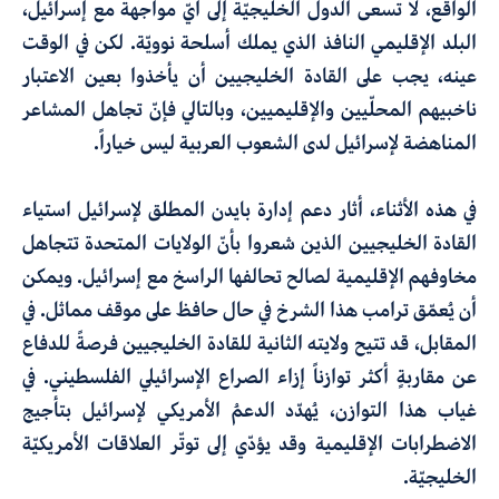
الواقع، لا تسعى الدول الخليجيّة إلى أيّ مواجهة مع إسرائيل،
البلد الإقليمي النافذ الذي يملك أسلحة نوويّة. لكن في الوقت
عينه، يجب على القادة الخليجيين أن يأخذوا بعين الاعتبار
ناخبيهم المحلّيين والإقليميين، وبالتالي فإنّ تجاهل المشاعر
المناهضة لإسرائيل لدى الشعوب العربية ليس خياراً.
في هذه الأثناء، أثار دعم إدارة بايدن المطلق لإسرائيل استياء
القادة الخليجيين الذين شعروا بأنّ الولايات المتحدة تتجاهل
مخاوفهم الإقليمية لصالح تحالفها الراسخ مع إسرائيل. ويمكن
أن يُعمّق ترامب هذا الشرخ في حال حافظ على موقف مماثل. في
المقابل، قد تتيح ولايته الثانية للقادة الخليجيين فرصةً للدفاع
عن مقاربةٍ أكثر توازناً إزاء الصراع الإسرائيلي الفلسطيني. في
غياب هذا التوازن، يُهدّد الدعمُ الأمريكي لإسرائيل بتأجيج
الاضطرابات الإقليمية وقد يؤدّي إلى توتّر العلاقات الأمريكيّة
الخليجيّة.