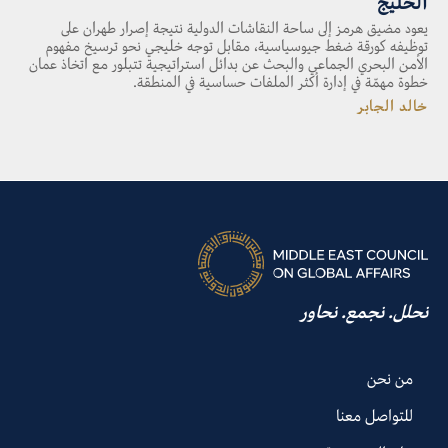
الخليج
يعود مضيق هرمز إلى ساحة النقاشات الدولية نتيجة إصرار طهران على
توظيفه كورقة ضغط جيوسياسية، مقابل توجه خليجي نحو ترسيخ مفهوم
الأمن البحري الجماعي والبحث عن بدائل استراتيجية تتبلور مع اتخاذ عمان
خطوة مهمّة في إدارة أكثر الملفات حساسية في المنطقة.
خالد الجابر
نحلل. نجمع. نحاور
من نحن
للتواصل معنا