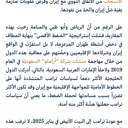
الانسحاب
من الاتفاق النووي مع إيران وفرض عقوبات صارمة
بغية شلّ إيران والحدّ من نفوذها.
على الرغم من أنّ الرياض وأبو ظبي والمنامة رحّبت بهذه
المقاربة، فشلت إستراتيجيّة “الضغط الأقصى” بنهاية المطاف
في دحض أنشطة طهران المزعزِعة، لا بل استفزّت في الواقع
إيران وشركاءها الإقليميين وحضّتهم على معاقبة هذه الدول
من خلال مهاجمة
منشأت شركة “أرامكو” السعوديّة
في العام
2019 ولاحقاً الإمارات العربية السعودية. بالتالي، أدركت الدول
الخليجيّة الأكثر دعماً لسياسات ترامب المتشدّدة أنّها على
الخطوط الأماميّة للمواجهة الإقليميّة مع إيران وقد تكون الأكثر
تضرّراً بسبب مساندتها لحملة الضغط، ما يعني أنّ سياسات
ترامب جعلتها هشّة أكثر منه آمنة.
مع عودة ترامب إلى البيت الأبيض في يناير 2025، لا ترغب هذه