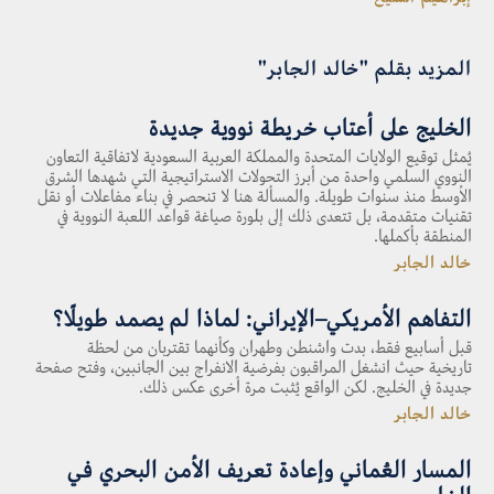
المزيد بقلم "خالد الجابر"
الخليج على أعتاب خريطة نووية جديدة
يُمثل توقيع الولايات المتحدة والمملكة العربية السعودية لاتفاقية التعاون
النووي السلمي واحدة من أبرز التحولات الاستراتيجية التي شهدها الشرق
الأوسط منذ سنوات طويلة. والمسألة هنا لا تنحصر في بناء مفاعلات أو نقل
تقنيات متقدمة، بل تتعدى ذلك إلى بلورة صياغة قواعد اللعبة النووية في
المنطقة بأكملها.
خالد الجابر
التفاهم الأمريكي–الإيراني: لماذا لم يصمد طويلًا؟
قبل أسابيع فقط، بدت واشنطن وطهران وكأنهما تقتربان من لحظة
تاريخية حيث انشغل المراقبون بفرضية الانفراج بين الجانبين، وفتح صفحة
جديدة في الخليج. لكن الواقع يُثبت مرة أخرى عكس ذلك.
خالد الجابر
المسار العُماني وإعادة تعريف الأمن البحري في