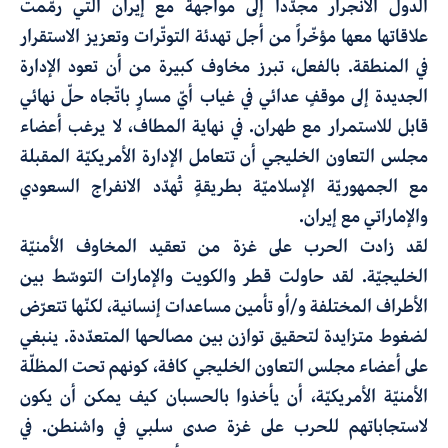
الدول الانجرار مجدّداً إلى مواجهة مع إيران التي رمّمت
علاقاتها معها مؤخّراً من أجل تهدئة التوتّرات وتعزيز الاستقرار
في المنطقة. بالفعل، تبرز مخاوف كبيرة من أن تعود الإدارة
الجديدة إلى موقفٍ عدائي في غياب أيّ مسارٍ باتّجاه حلّ نهائي
قابل للاستمرار مع طهران. في نهاية المطاف، لا يرغب أعضاء
مجلس التعاون الخليجي أن تتعامل الإدارة الأمريكيّة المقبلة
مع الجمهوريّة الإسلاميّة بطريقةٍ تُهدّد الانفراج السعودي
والإماراتي مع إيران.
لقد زادت الحرب على غزة من تعقيد المخاوف الأمنيّة
الخليجيّة. لقد حاولت قطر والكويت والإمارات التوسّط بين
الأطراف المختلفة و/أو تأمين مساعدات إنسانية، لكنّها تتعرّض
لضغوط متزايدة لتحقيق توازن بين مصالحها المتعدّدة. ينبغي
على أعضاء مجلس التعاون الخليجي كافة، كونهم تحت المظلّة
الأمنيّة الأمريكيّة، أن يأخذوا بالحسبان كيف يمكن أن يكون
لاستجاباتهم للحرب على غزة صدى سلبي في واشنطن. في