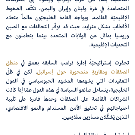
المتصاعدة في غزة ولبنان وإيران واليمن، تكثّف الضغوط
الإقليميّة القائمة. ويواجه القادة الخليجيّون عالماً متعدّد
الأقطاب بشكل متزايد، حيث قد توفّر التحالفات مع الصين
وروسيا بدائل عن الولايات المتحدة بينما يتعاملون مع
التحديات الإقليمية.
تجذّرت إستراتيجيّةُ إدارة ترامب السابقة بعمق في
منطق
الصفقات ومقاربةٍ متمحورة حول إسرائيل
. لكن في ظلّ
التعقيدات التي يشهدها المشهد الجيوسياسي في الدول
الخليجية، يتساءل صانعو السياسة في هذه الدول عمّا إذا كانت
الشراكات القائمة على الصفقات وحدها قادرة على تلبية
احتياجاتهم في تحقيق الأمن المستدام والنمو الاقتصادي،
اللذين يُشكّلان مسارَين متلازمَين.