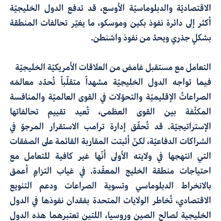
الاقتصاديّة والدبلوماسيّة الأوسع، قد تدفع الدول الخليجيّة
أكثر إلى دائرة نفوذ بكين وموسكو، ما يغيّر تحالفات المنطقة
بشكلٍ جذري ويحدّ من نفوذ واشنطن.
التعامل مع مستقبل غامض من العلاقات الأمريكيّة الخليجيّة
فيما تواجه الدول الخليجيّة مشهداً متقلّباً تُحدّد معالمَه
الصراعاتُ الإقليميّة والتحوّلات في القوى العالميّة والمنافسة
المكثّفة بين القوى العظمى، تُعيد تقييم تحالفاتها
الإستراتيجيّة. قد تُحقّق إدارة ترامب الاستقرار المرجوّ في
الشراكات الدفاعيّة، لكنّ أثبتت المقاربة القائمة على الصفقات
التي انتهجها في ولايته الأولى أنّها غير كافية للتعامل مع
احتياجات منطقة الخليج المعقّدة. في غياب التزامٍ أعمق
بالانخراط الدبلوماسي وتسوية الصراعات ودعم التنويع
الاقتصادي، تُخاطر الولايات المتحدة بفقدان نفوذها في الدول
الخليجية لصالح الصين وروسيا، اللتين تعتبرهما هذه الدول