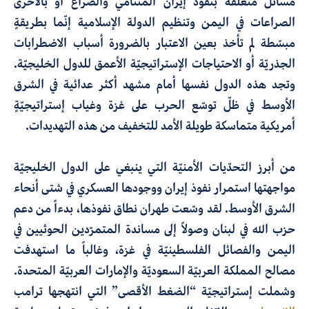
مسائل متعلّقة بنفوذ إيران المتنامي والصراع أو بالأحرى
الصراعات في اليمن وتنظيم الدولة الإسلامية إنّما بطريقةٍ
مبسّطة لم تأخذ بعين الاعتبار بالضرورة أسباب الاضطرابات
الجذريّة أو الاحتياجات الإستراتيجيّة الأعمق للدول الخليجيّة.
وتجد هذه الدول نفسها أمام مشهد أكثر عدائية في الشرق
الأوسط في ظلّ توسّع الحرب على غزة وغياب إستراتيجيّةٍ
أمريكية متماسكة طويلة الأمد للتخفيف من هذه التهديدات.
من أبرز التحدّيات الأمنيّة التي ينبغي على الدول الخليجيّة
مواجهتها استمرار نفوذ إيران ووجودها العسكري في شتى أنحاء
الشرق الأوسط. لقد وسّعت طهران نطاق نفوذها، بدءاً من دعم
حزب الله في لبنان وصولاً إلى مساندة المتمرّدين الحوثيين في
اليمن والفصائل الفلسطينيّة في غزة، وغالباً ما استهدفت
مصالح المملكة العربيّة السعوديّة والإمارات العربيّة المتحدة.
وشملت إستراتيجيّة “الضغط الأقصى” التي انتهجها ترامب