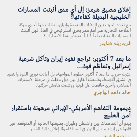
إغلاق مضيق هرمز: إلى أي مدى أثبتت المسارات
الخليجية البديلة كفاءتها؟
مع تجّدد الحرب بين الولايات المتحدة وإيران، تعطّلت مّرة أخرى حركة
الملاحة التجارية عبر أهمّ ممرّ بحري استراتيجي في العالم. فهل أثبتت
المسارات البديلة نجاحاً كافياً لتعويض هذا الاضطراب؟
فريدريك شنايدر
ما بعد 7 أكتوبر: تراجع نفوذ إيران وتآكل شرعية
إسرائيل وتعاظم قوة…
غيّرت حروب ما بعد 7 أكتوبر خطوط المواجهة، بل أعادت توزيع القوة والنفوذ
في الشرق الأوسط، وكشفت الفارق بين دول دخلت في مرحلة الاستنزاف
المباشر، وأخرى حافظت على قوتها ووسّعت هامش حركتها.
خالد داهم الهاجري
ديمومة التفاهم الأمريكي-الإيراني مرهونة باستقرار
أمن الخليج
يبدو أن التفاهمات بين واشنطن وطهران، بصيغتها الحالية أو المتوقعة، غير
قادرة على إنهاء منطق التوتر في المنطقة، ولا إغلاق دائرة الخطر.
إبراهيم الشيخ