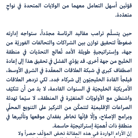
قوّتَين أسهل التعامل معهما من الولايات المتحدة في نواحٍ
متعدّدة.
حين يتسلّم ترامب مقاليد الرئاسة مجدّداً، ستواجه إدارته
ضغوطاً لتحقيق توازن بين الشراكات والتحالفات الفوريّة من
جهة، وإستراتيجيةٍ طويلة الأمد تُعالج التحدّيات في منطقة
الخليج من جهة أخرى. قد يؤدّي الفشل في تحقيق هذا إلى إعادة
اصطفاف كبرى في شبكة العلاقات المعقّدة في الشرق الأوسط،
فيلجأ القادة الخليجيّون إلى شركاء جُدد. لكي تزدهر العلاقات
الأمريكيّة الخليجيّة في السنوات القادمة، لا بدّ من أن تتكيّف
واشنطن مع الأولويّات المتغيّرة في المنطقة،، لا سيّما تهدئة
الصراعات الإقليميّة لتتمكّن من التركيز على التنويع المحلّي
وبرامج الإصلاح، وإلّا فإنّها تخاطر بفقدان موقعها وتأثيرها في
منطقةٍ ذات أهميّة إستراتيجيّة حاسمة.
إنّ الآراء الواردة في هذه المقالة تخصّ المؤلّف حصراً ولا