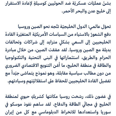
بشنّ عمليّات عسكريّة ضد الحوثيين كوسيلةٍ لإعادة الاستقرار
إلى خليج عدن والبحر الأحمر.
تحوّل عالمي: الدول الخليجيّة تتّجه نحو الصين وروسيا
دفع الشعورُ بالاستياء من السياسات الأمريكيّة المتغيّرة القادةَ
الخليجيين إلى السعي بشكلٍ متزايد إلى شراكات وتحالفات
بديلة مع الصين وروسيا. لقد عمّقت الصين، من خلال مبادرة
الحزام والطريق، استثماراتها في البنى التحتية والتكنولوجيا
والطاقة في منطقة الخليج، ما أمّن التنويع الاقتصادي الضروري
من دون مطالب سياسية مقابلة، وهو نموذج يتماشى جيّداً مع
تفضيل القادة الخليجيين للحفاظ على استقلاليّتهم وسيادتهم.
في غضون ذلك، رسّخت روسيا مكانتها كشريكٍ حيوي لمنطقة
الخليج في مجالَي الطاقة والدفاع. لقد ساهم نفوذ موسكو في
سوريا واستعدادها للانخراط الدبلوماسي مع كل من إيران