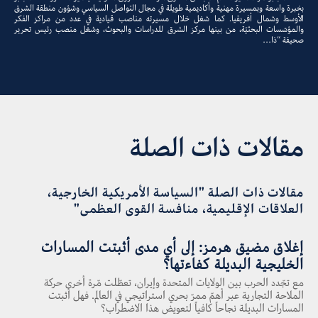
بخبرة واسعة وبمسيرة مهنية وأكاديمية طويلة في مجال التواصل السياسي وشؤون منطقة الشرق
الأوسط وشمال أفريقيا. كما شغل خلال مسيرته مناصب قيادية في عدد من مراكز الفكر
والمؤسّسات البحثيّة، من بينها مركز الشرق للدراسات والبحوث، وشغل منصب رئيس تحرير
صحيفة “ذا…
مقالات ذات الصلة
مقالات ذات الصلة "السياسة الأمريكية الخارجية،
العلاقات الإقليمية، منافسة القوى العظمى"
إغلاق مضيق هرمز: إلى أي مدى أثبتت المسارات
الخليجية البديلة كفاءتها؟
مع تجّدد الحرب بين الولايات المتحدة وإيران، تعطّلت مّرة أخرى حركة
الملاحة التجارية عبر أهمّ ممرّ بحري استراتيجي في العالم. فهل أثبتت
المسارات البديلة نجاحاً كافياً لتعويض هذا الاضطراب؟