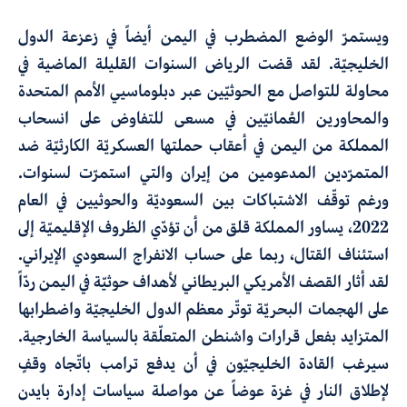
ويستمرّ الوضع المضطرب في اليمن أيضاً في زعزعة الدول
الخليجيّة. لقد قضت الرياض السنوات القليلة الماضية في
محاولة للتواصل مع الحوثيّين عبر دبلوماسيي الأمم المتحدة
والمحاورين العُمانيّين في مسعى للتفاوض على انسحاب
المملكة من اليمن في أعقاب حملتها العسكريّة الكارثيّة ضد
المتمرّدين المدعومين من إيران والتي استمرّت لسنوات.
ورغم توقّف الاشتباكات بين السعوديّة والحوثيين في العام
2022، يساور المملكة قلق من أن تؤدّي الظروف الإقليميّة إلى
استئناف القتال، ربما على حساب الانفراج السعودي الإيراني.
لقد أثار القصف الأمريكي البريطاني لأهداف حوثيّة في اليمن ردّاً
على الهجمات البحريّة توتّر معظم الدول الخليجيّة واضطرابها
المتزايد بفعل قرارات واشنطن المتعلّقة بالسياسة الخارجية.
سيرغب القادة الخليجيّون في أن يدفع ترامب باتّجاه وقفٍ
لإطلاق النار في غزة عوضاً عن مواصلة سياسات إدارة بايدن