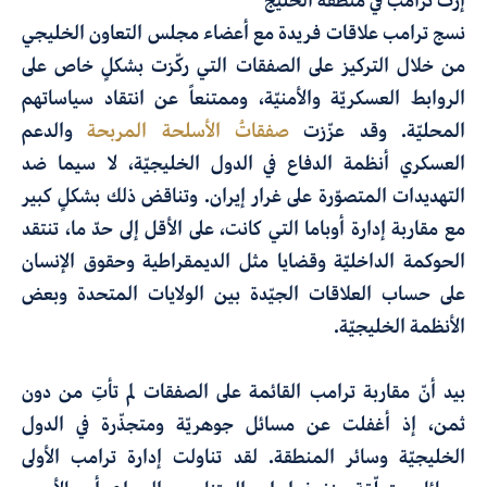
إرث ترامب في منطقة الخليج
نسج ترامب علاقات فريدة مع أعضاء مجلس التعاون الخليجي
من خلال التركيز على الصفقات التي ركّزت بشكلٍ خاص على
الروابط العسكريّة والأمنيّة، وممتنعاً عن انتقاد سياساتهم
المحليّة. وقد عزّزت
صفقاتُ الأسلحة المربحة
والدعم
العسكري أنظمة الدفاع في الدول الخليجيّة، لا سيما ضد
التهديدات المتصوّرة على غرار إيران. وتناقض ذلك بشكلٍ كبير
مع مقاربة إدارة أوباما التي كانت، على الأقل إلى حدّ ما، تنتقد
الحوكمة الداخليّة وقضايا مثل الديمقراطية وحقوق الإنسان
على حساب العلاقات الجيّدة بين الولايات المتحدة وبعض
الأنظمة الخليجيّة.
بيد أنّ مقاربة ترامب القائمة على الصفقات لم تأتِ من دون
ثمن، إذ أغفلت عن مسائل جوهريّة ومتجذّرة في الدول
الخليجيّة وسائر المنطقة. لقد تناولت إدارة ترامب الأولى