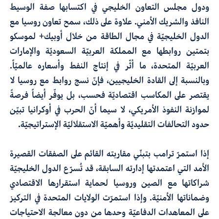
ودول مجلس التعاون الخليجي في اكتسابها صفة الوسيط
النافذ والشريك الأمني. علاوة على ذلك، سمح تعاون روسيا مع
الدول الخليجيّة في مجال الطاقة من خلال أوبيك+ لموسكو
بتمتين روابطها مع المملكة العربيّة السعوديّة والإمارات
العربيّة المتحدة، ما أثّر في إنتاج النفط وأسعاره عالميّاً.
وبالنسبة إلى القادة الخليجيين، فإنّ نسج روابط مع روسيا لا
يقتصر على المكاسب اقتصاديّة فحسب، بل يوفّر أيضاً فرصةً
لموازنة النفوذ الأمريكي، لا سيما أنّ الحرب في أوكرانيا تبيّن
حدود التحالفات التقليديّة وأهميّة الاستقلاليّة الإستراتيجيّة.
إذا استمرّ ترامب بتبنّي مقاربته القائم على الصفقات القصيرة
الأمد التي اعتمدتها إدارته السابقة، قد تُسرّع الدول الخليجيّة
شراكاتها مع الصين وروسيا لحماية استقرارها الاقتصادي
وضماناتها الأمنيّة. وإذا استمرّت الولايات المتحدة في التركيز
على المعاهدات الدفاعيّة وحدها من دون معالجة الاحتياجات