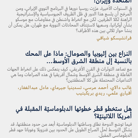
المتّحدة وإيران؟
في السنوات الأخيرة، عزّزت روسيا دورها في البرنامج النووي الإيراني، ومن
المرجّح أن يتّسع هذا الدور في ظل الظروف الجيوسياسية والإستراتيجية
الراهنة لكلا الطرفين. لكن مع انخراط واشنطن في مفاوضات مع موسكو
بشأن أوكرانيا، وسعيها لاستئناف المحادثات النووية مع طهران، هل يمكن أن
ينشأ حوار ثلاثي بين هذه الأطراف؟
فرانشيسكو شيافي
النزاع بين إثيوبيا والصومال: ماذا على المحك
بالنسبة إلى منطقة الشرق الأوسط…
مع تصاعد التوتّرات في القرن الأفريقي، كيف ينعكس ذلك على انخراط الجهات
الفاعلة في منطقة الشرق الأوسط وشمال أفريقيا في هذه الصراعات وما هي
التداعيات المحتملة على كلا المنطقتين؟
غالب دالاي، أحمد مرسي، تسدينيا جيرماي، عادل عبدالغفار،
أفياري علمي، ريدي بريكيتيب
هل ستخطو قطر خطوتها الدبلوماسيّة المقبلة في
أمريكا اللاتينيّة؟
فيما توسّع الدوحة نطاق وساطتها الدبلوماسيّة أبعد من حدود منطقتها، قد
يشكّل التوسط لحلّ الصراع الطويل على الحدود بين فنزويلا وغويانا جهد قطر
الدبلوماسي المقبل.