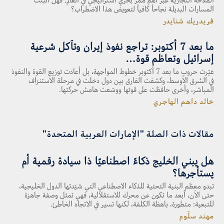
الملاحة التجارية عبر أهمّ ممرّ بحري استراتيجي في العالم. فهل أثبتت
المسارات البديلة نجاحاً كافياً لتعويض هذا الاضطراب؟
فريدريك شنايدر
ما بعد 7 أكتوبر: تراجع نفوذ إيران وتآكل شرعية
إسرائيل وتعاظم قوة…
غيّرت حروب ما بعد 7 أكتوبر خطوط المواجهة، بل أعادت توزيع القوة والنفوذ
في الشرق الأوسط، وكشفت الفارق بين دول دخلت في مرحلة الاستنزاف
المباشر، وأخرى حافظت على قوتها ووسّعت هامش حركتها.
خالد داهم الهاجري
مقالات ذات الصلة "الإمارات العربية المتحدة"
هل يبني الخليج ذكاءً اصطناعيًا ذا سيادة رقمية أم
يستأجرها؟
تبدو معظم البنية التحتية للذكاء الاصطناعي التي شيّدتها الدول الخليجية،
حتى الآن، أبعد ما تكون عن محرك للاستقلالية، فهي تمثل وصفة جاهزة
للتبعية: متطورة، باهظة الكلفة، لكنها تسير في الاتجاه الخاطئ.
مهند سلّوم