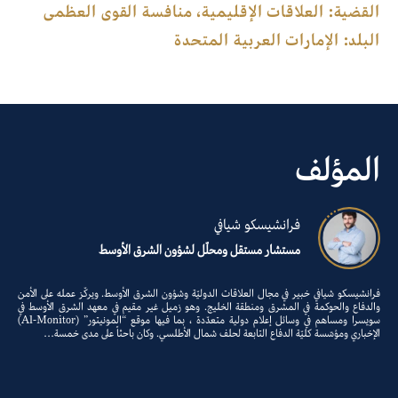
القضية:
العلاقات الإقليمية، منافسة القوى العظمى
البلد:
الإمارات العربية المتحدة
المؤلف
فرانشيسكو شيافي
مستشار مستقل ومحلّل لشؤون الشرق الأوسط
فرانشيسكو شيافي خبير في مجال العلاقات الدوليّة وشؤون الشرق الأوسط. ويركّز عمله على الأمن
والدفاع والحوكمة في المشرق ومنطقة الخليج. وهو زميل غير مقيم في معهد الشرق الأوسط في
سويسرا ومساهم في وسائل إعلام دولية متعدّدة ، بما فيها موقع “المونيتور” (Al-Monitor)
الإخباري ومؤسّسة كليّة الدفاع التابعة لحلف شمال الأطلسي. وكان باحثاً على مدى خمسة…