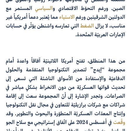
الصين. ورغم التحوّط الاقتصادي و
السياسي
المستمر مع
الدولتين الشرقيتين ورغم
الاستياء
مما يُعتبر دعماً أمريكياً غير
مناسب، لا يزال
الضغط
التي تمارسه واشنطن يؤثّر في حسابات
الإمارات العربيّة المتّحدة.
من هذا المنطلق، تفتح أمريكا اللاتينيّة آفاقاً واعدة أمام
مجموعة “إيدج” لتصدير التكنولوجيا المتقدّمة والحلول
الدفاعيّة والإستفادة من الأسواق الناشئة التي تسعى إلى
تحديث قواتها العسكريّة من دون الانخراط بشكلٍ مباشر في
الصراعات. وتجدر الإشارة إلى أنّ المجموعة سعت إلى إقامة
شراكات مع شركات برازيليّة للتعاون في مجال نقل التكنولوجيا
وإنتاج المعدّات العسكريّة المتطوّرة والبحوث والتطوير. وقد
وقّعت
في أغسطس 2024 على اتّفاق إستراتيجي مع سلاح الجو