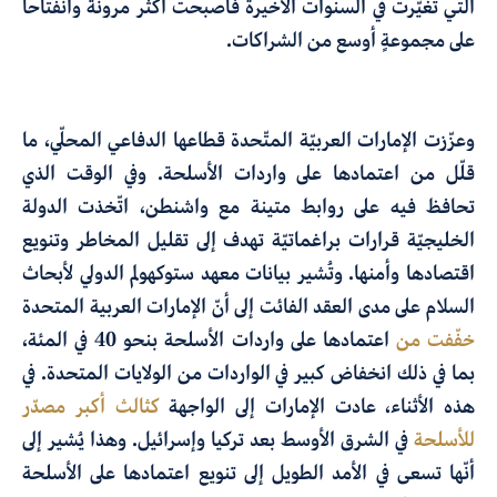
التي تغيّرت في السنوات الأخيرة فأصبحت أكثر مرونة وانفتاحاً
على مجموعةٍ أوسع من الشراكات.
وعزّزت الإمارات العربيّة المتّحدة قطاعها الدفاعي المحلّي، ما
قلّل من اعتمادها على واردات الأسلحة. وفي الوقت الذي
تحافظ فيه على روابط متينة مع واشنطن، اتّخذت الدولة
الخليجيّة قرارات براغماتيّة تهدف إلى تقليل المخاطر وتنويع
اقتصادها وأمنها. وتُشير بيانات معهد ستوكهولم الدولي لأبحاث
السلام على مدى العقد الفائت إلى أنّ الإمارات العربية المتحدة
خفّفت من
اعتمادها على واردات الأسلحة بنحو 40 في المئة،
بما في ذلك انخفاض كبير في الواردات من الولايات المتحدة. في
هذه الأثناء، عادت الإمارات إلى الواجهة
كثالث أكبر مصدّر
للأسلحة
في الشرق الأوسط بعد تركيا وإسرائيل. وهذا يُشير إلى
أنّها تسعى في الأمد الطويل إلى تنويع اعتمادها على الأسلحة