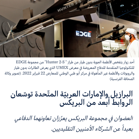
أحد زوار يتفحّص الأنظمة الجوية بدون طيار من طراز " Hunter 2-S" من مجموعة EDGE
للتكنولوجيا المتقدمة للدفاع المعروضة في معرض UMEX الذي يعرض الطائرات بدون طيار
والروبوتات والأنظمة غير المأهولة في مركز أبو ظبي الوطني للمعارض 22 فبراير 2022. (تصوير وكالة
الصحافة الفرنسية)
البرازيل والإمارات العربيّة المتّحدة توسّعان
الروابط أبعد من البريكس
العضوان في مجموعة البريكس يعزّزان تعاونهما الدفاعي
بعيداً عن الشركاء الأمنيين التقليديين.