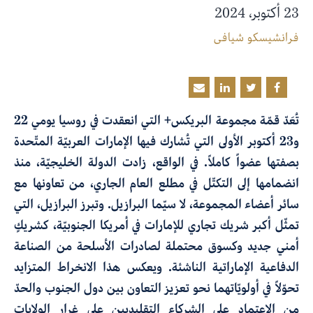
23 أكتوبر، 2024
فرانشيسكو شيافي
تُعَدّ قمّة مجموعة البريكس+ التي انعقدت في روسيا يومي 22
و23 أكتوبر الأولى التي تُشارك فيها الإمارات العربيّة المتّحدة
بصفتها عضواً كاملاً. في الواقع، زادت الدولة الخليجيّة، منذ
انضمامها إلى التكتّل في مطلع العام الجاري، من تعاونها مع
سائر أعضاء المجموعة، لا سيّما البرازيل. وتبرز البرازيل، التي
تمثّل أكبر شريك تجاري للإمارات في أمريكا الجنوبيّة، كشريكٍ
أمني جديد وكسوق محتملة لصادرات الأسلحة من الصناعة
الدفاعية الإماراتية الناشئة. ويعكس هذا الانخراط المتزايد
تحوّلاً في أولويّاتهما نحو تعزيز التعاون بين دول الجنوب والحدّ
من الاعتماد على الشركاء التقليديين على غرار الولايات