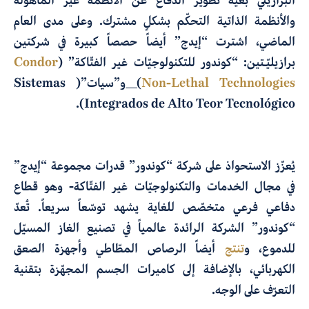
البرازيلي بغية تطوير الدفاع عن الأنظمة غير المأهولة
والأنظمة الذاتية التحكّم بشكلٍ مشترك. وعلى مدى العام
الماضي، اشترت “إيدج” أيضاً حصصاً كبيرة في شركتين
برازيليّـتين: “كوندور للتكنولوجيّات غير الفتّاكة” (
Condor
Non-Lethal Technologies
)
و”سيات”( Sistemas
Integrados de Alto Teor Tecnológico).
يُعزّز الاستحواذ على شركة “كوندور” قدرات مجموعة “إيدج”
في مجال الخدمات والتكنولوجيّات غير الفتّاكة- وهو قطاع
دفاعي فرعي متخصّص للغاية يشهد توسّعاً سريعاً. تُعدّ
“كوندور” الشركة الرائدة عالمياً في تصنيع الغاز المسيّل
للدموع، و
تنتج
أيضاً الرصاص المطّاطي وأجهزة الصعق
الكهربائي، بالإضافة إلى كاميرات الجسم المجهّزة بتقنية
التعرّف على الوجه.