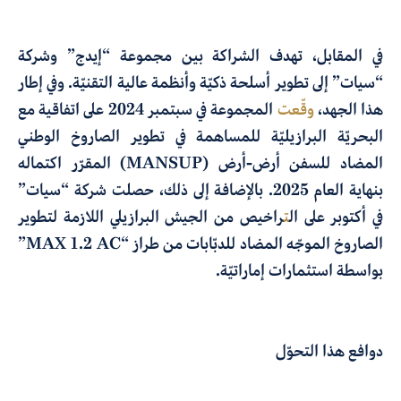
في المقابل، تهدف الشراكة بين مجموعة “إيدج” وشركة
“سيات” إلى تطوير أسلحة ذكيّة وأنظمة عالية التقنيّة. وفي إطار
هذا الجهد،
وقّعت
المجموعة في سبتمبر 2024 على اتفاقية مع
البحريّة البرازيليّة للمساهمة في تطوير الصاروخ الوطني
المضاد للسفن أرض-أرض (MANSUP) المقرّر اكتماله
بنهاية العام 2025. بالإضافة إلى ذلك، حصلت شركة “سيات”
في أكتوبر على ال
ت
راخيص من الجيش البرازيلي اللازمة لتطوير
الصاروخ الموجّه المضاد للدبّابات من طراز “MAX 1.2 AC”
بواسطة استثمارات إماراتيّة.
دوافع هذا التحوّل