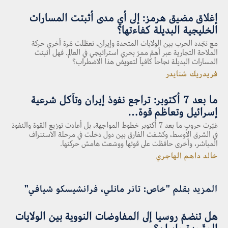
إغلاق مضيق هرمز: إلى أي مدى أثبتت المسارات
الخليجية البديلة كفاءتها؟
مع تجّدد الحرب بين الولايات المتحدة وإيران، تعطّلت مّرة أخرى حركة
الملاحة التجارية عبر أهمّ ممرّ بحري استراتيجي في العالم. فهل أثبتت
المسارات البديلة نجاحاً كافياً لتعويض هذا الاضطراب؟
فريدريك شنايدر
ما بعد 7 أكتوبر: تراجع نفوذ إيران وتآكل شرعية
إسرائيل وتعاظم قوة…
غيّرت حروب ما بعد 7 أكتوبر خطوط المواجهة، بل أعادت توزيع القوة والنفوذ
في الشرق الأوسط، وكشفت الفارق بين دول دخلت في مرحلة الاستنزاف
المباشر، وأخرى حافظت على قوتها ووسّعت هامش حركتها.
خالد داهم الهاجري
المزيد بقلم "خاص: تانر مانلي، فرانشيسكو شيافي"
هل تنضمّ روسيا إلى المفاوضات النووية بين الولايات