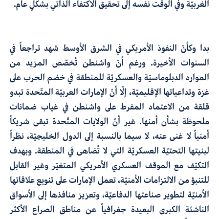
الغربيّة وفي الوقت نفسه إلى تحقيق الاكتفاء الذاتي بشكلٍ عام.
بدا وكأنّ النفوذ الأمريكي في الشرق الأوسط شهد تراجعاً في
السنوات الأخيرة. ورغم أنّ واشنطن تُخصّص المزيد من
الموارد الدبلوماسيّة والعسكريّة للمنطقة في خضم الحرب على
غزة وتداعياتها الإقليميّة، إلّا أنّ الإمارات العربيّة المتّحدة تبدو
قلقة من الاعتماد المفرط على واشنطن في غياب ضمانات
ملحوظة بشأن أمنها. غير أنّ الولايات المتّحدة تبقى شريكاً
أمنياً لا غنى عنه، لا سيما بالنسبة إلى الدول الخليجيّة، نظراً
لبنيتها التحتيّة العسكريّة التي لا تُضاهى في المنطقة. وبهدف
التكيّف مع الموقف العسكري الأمريكي المتغيّر وغير القابل
للتنبؤ من الالتزامات الأمنيّة، تعمل الإمارات على تنويع علاقاتها
الأمنيّة لتطوير صناعتها الدفاعيّة، وتعزيز منافذها إلى الأسواق
الناشئة الكبرى البعيدة جغرافياً عن مناطق الصراع الأكثر