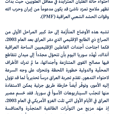
احتواء حالة الغليان المتزايدة في معاقل العلويين، حيث بدأت
تظهر ملامح تمرّد ناشئ
قد يكون
مدعوماً من إيران وحزب الله
وقوّات الحشد الشعبي العراقية
(
PMF
).
تشبه هذه
الأوضاع
المتأزّمة
إلى حدّ كبير المراحل الأولى
من
الصراع
ذي الطابع الإقليمي الذي دمّر العراق بعد العام 2003،
فكما اجتاحت أجندات الفاعلين الإقليميين الساحة العراقية
آنذاك، تُهدَّد
سوريا اليوم بأن تتحوّل مجدّداً إلى ميدان تتقاطع
فيها مصالح القوى المتنازعة وأجنداتها، ما لم تدرك الأطراف
المحلّية والدولية خطورة اللحظة وتتحرّك على وجه
السرعة
لاحتواء التدهور
.
تقدّم تجربة العراق درساً تحذيرياً
لما قد تؤول
إليه الأمور
،
وتوفّر أيضاً خارطة طريق جزئية يمكن الاستفادة
منها لتجنّب السيناريوهات الأسوأ في سوريا
.
فقد حُسم مصير
العراق في الأيام الأولى التي تلت الغزو الأمريكي في
العام 2003،
إذ مهّد مزيج من التوتّرات الطائفية المتجذّرة والمنافسة