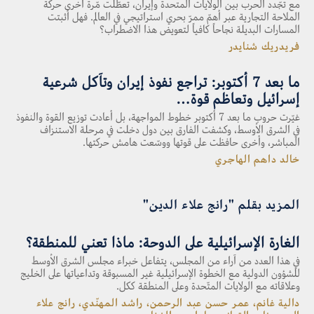
مع تجّدد الحرب بين الولايات المتحدة وإيران، تعطّلت مّرة أخرى حركة
الملاحة التجارية عبر أهمّ ممرّ بحري استراتيجي في العالم. فهل أثبتت
المسارات البديلة نجاحاً كافياً لتعويض هذا الاضطراب؟
فريدريك شنايدر
ما بعد 7 أكتوبر: تراجع نفوذ إيران وتآكل شرعية
إسرائيل وتعاظم قوة…
غيّرت حروب ما بعد 7 أكتوبر خطوط المواجهة، بل أعادت توزيع القوة والنفوذ
في الشرق الأوسط، وكشفت الفارق بين دول دخلت في مرحلة الاستنزاف
المباشر، وأخرى حافظت على قوتها ووسّعت هامش حركتها.
خالد داهم الهاجري
المزيد بقلم "رانج علاء الدين"
الغارة الإسرائيلية على الدوحة: ماذا تعني للمنطقة؟
في هذا العدد من آراء من المجلس، يتفاعل خبراء مجلس الشرق الأوسط
للشؤون الدولية مع الخطوة الإسرائيلية غير المسبوقة وتداعياتها على الخليج
وعلاقاته مع الولايات المتّحدة وعلى المنطقة ككل.
دالية غانم، عمر حسن عبد الرحمن، راشد المهنّدي، رانج علاء