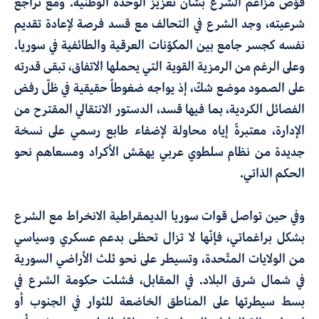
قوّض مزاعم الشرع بشأن تعزيز الوحدة الوطنية
. ومع تراجع
شرعيته
،
وجد الشرع في التحالف مع قسد فرصة لإعادة تقديم
نفسه كجسر جامع بين المكوّنات العرقية والطائفية في سوريا
.
وعلى الرغم من الرمزية القوية التي يحملها الاتفاق
،
تبقى قدرته
على الصمود موضع شكّ
،
إذ يواجه
ضغوطاً
حقيقية
في ظلّ رفض
الفصائل الكردية
،
بما فيها قسد
،
الدستور الانتقالي المقترح من
الإدارة، معتبرةً إياه محاولة لإضفاء طابع رسمي على نسخة
جديدة من نظام سلطوي
عربي يهمّش الأكراد ومسعاهم نحو
الحكم الذاتي
.
وفي حين تواصل قوات سوريا الديمقراطية الانخراط مع الشرع
بشكل براغماتي، فإنّها لا تزال تحظى بدعم عسكري وسياسي
من الولايات المتّحدة، وتسيطر على نحو ثلث الأراضي السورية
في شمال شرق البلاد. في المقابل، فشلت حكومة الشرع في
بسط سيطرتها على المناطق الخاضعة للثوار
في الجنوب أو