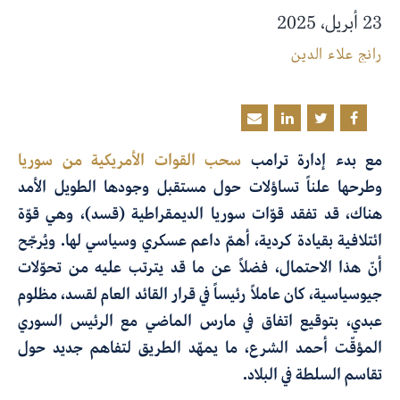
23 أبريل، 2025
رانج علاء الدين
مع بدء إدارة ترامب
سحب القوات الأمريكية من سوريا
وطرحها علناً
تساؤلات حول مستقبل وجودها الطويل الأمد
هناك، قد تفقد قوّات سوريا الديمقراطية (قسد)
،
وهي قوّة
ائتلافية بقيادة كردية
،
أهمّ داعم عسكري وسياسي لها.
ويُرجّح
أنّ هذا الاحتمال، فضلاً عن ما قد يترتب عليه من تحوّلات
جيوسياسية، كان عاملاً رئيساً في قرار القائد العام لقسد
،
مظلوم
عبدي
،
بتوقيع اتفاق في مارس الماضي مع الرئيس السوري
المؤقّت أحمد الشرع
،
ما يمهّد الطريق لتفاهم
جديد حول
تقاسم السلطة في البلاد
.