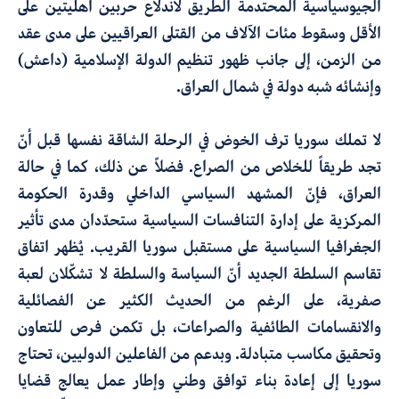
الجيوسياسية المحتدمة
الطريق لاندلاع
حربين أهليتين على
الأقل وسقوط مئات الآلاف من القتلى العراقيين على مدى عقد
من الزمن، إلى جانب ظهور تنظيم الدولة الإسلامية (داعش)
وإنشائه شبه دولة في شمال العراق
.
لا تملك سوريا ترف الخوض
في الرحلة الشاقة نفسها قبل أنّ
تجد طريقاً
للخلاص من الصراع
.
فضلاً عن ذلك، كما في حالة
العراق، فإنّ المشهد السياسي الداخلي وقدرة الحكومة
المركزية على إدارة التنافسات السياسية ستحدّدان مدى تأثير
الجغرافيا السياسية على مستقبل سوريا القريب
.
يُظهر اتفاق
تقاسم السلطة الجديد أنّ
السياسة والسلطة لا تشكّلان لعبة
صفرية
،
على الرغم من الحديث الكثير عن الفصائلية
والانقسامات الطائفية والصراعات
،
بل
تكمن
فرص للتعاون
وتحقيق مكاسب متبادلة. وبدعم من الفاعلين الدوليين، تحتاج
سوريا إلى
إعادة
بناء توافق وطني وإطار عمل يعالج قضايا