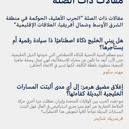
مقالات ذات الصلة "الحرب الأهلية، الحوكمة في منطقة
الشرق الأوسط وشمال أفريقيا، العلاقات الإقليمية"
هل يبني الخليج ذكاءً اصطناعيًا ذا سيادة رقمية أم
يستأجرها؟
تبدو معظم البنية التحتية للذكاء الاصطناعي التي شيّدتها الدول الخليجية،
حتى الآن، أبعد ما تكون عن محرك للاستقلالية، فهي تمثل وصفة جاهزة
للتبعية: متطورة، باهظة الكلفة، لكنها تسير في الاتجاه الخاطئ.
مهند سلّوم
إغلاق مضيق هرمز: إلى أي مدى أثبتت المسارات
الخليجية البديلة كفاءتها؟
مع تجّدد الحرب بين الولايات المتحدة وإيران، تعطّلت مّرة أخرى حركة
الملاحة التجارية عبر أهمّ ممرّ بحري استراتيجي في العالم. فهل أثبتت
المسارات البديلة نجاحاً كافياً لتعويض هذا الاضطراب؟
فريدريك شنايدر