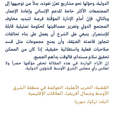
الدولية
،
وحوّلها نحو مشاريع تعزّز نفوذه
،
بدلاً من توجيهها إلى
المجتمعات الأكثر حاجة للدعم الإنساني وإعادة الإعمار.
وبالتالي، فإنّ أمام الإدارة المؤقّتة فرصة لتبديد
مخاوف
المجتمع الدولي وتعزيز مصداقيتها كحكومة تمثيلية قابلة
للإستمرار
.
ينبغي على الشرع أن يعمل على بناء تحالفات
تتجاوز قاعدته الضيّقة، وأن يمنح مجموعات مثل قسد
صلاحيات فعلية واستقلالية حقيقية
،
إذا كان من الممكن
تحقيق سلام مستدام
،
فالوقت يداهم الجميع.
إنّ الآراء الواردة في هذه المقالة تخصّ مؤلّفها حصراً ولا
تعكس رأي مجلس الشرق الأوسط للشؤون الدولية.
القضية:
الحرب الأهلية، الحوكمة في منطقة الشرق
الأوسط وشمال أفريقيا، العلاقات الإقليمية
البلد:
تركيا، سوريا