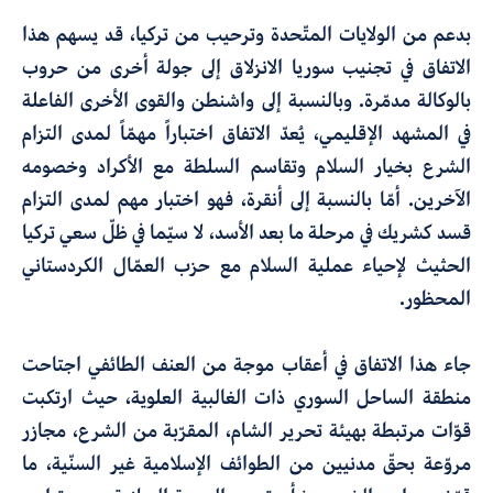
بدعم من الولايات المتّحدة وترحيب من تركيا، قد
يسهم
هذا
الاتفاق في تجنيب سوريا الانزلاق إلى جولة أخرى من حروب
بالوكالة مدمّرة. وبالنسبة إلى واشنطن
والقوى الأخرى الفاعلة
في المشهد الإقليمي،
يُعدّ الاتفاق
اختباراً
مهمّاً
لمدى التزام
الشرع بخيار السلام وتقاسم السلطة مع الأكراد وخصومه
الآخرين
.
أمّا بالنسبة إلى أنقرة
،
فهو
اختبار
مهم
ل
مدى التزام
قسد كشريك في مرحلة ما بعد الأسد، لا سيّما في ظلّ
سعي
تركيا
الحثيث لإحياء عملية السلام مع حزب العمّال الكردستاني
المحظور.
جاء هذا الاتفاق في أعقاب موجة
من العنف الطائفي اجتاحت
منطقة الساحل السوري ذات الغالبية العلوية، حيث ارتكبت
قوّات مرتبطة بهيئة تحرير الشام
،
المقرّبة من الشرع
،
مجازر
مروّعة بحقّ مدنيين من الطوائف الإسلامية غير السنّية، ما