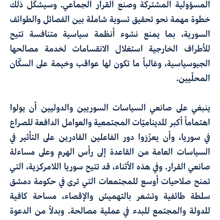
المسؤولية المشتركة وصنع القرار الجماعي. وسيشكّل ذلك
خطوة مهمة نحو تحقيق تسوية شاملة بين الفصائل والطوائف
السورية، بما يمنع نشوء أنظمة سياسية متنافسة تتيح
للأطراف الخارجية استغلال الانقسامات لخدمة مصالحها
الجيوسياسية، وغالباً ما تكون لها عواقب وخيمة على السكّان
المحلّيين.
ينبغي على صانعي السياسات السوريين والدوليين أن يولوا
اهتماماً أكبر للديناميّات المجتمعية والعوامل الدافعة للصراع
في سوريا، وأن يعزّزوا دور
الفاعلين القادرين على التأثير في
السياسات العامة من القاعدة إلى رأس الهرم وعلى مساءلة
صانعي القرار
.
وفي هذه الأثناء
،
قد تتيح سوريا اللامركزية
،
التي
تمنح صلاحيات أوسع للمجتمعات التي ترى في حكومة دمشق
سلطة طائفية وتشعر بالتهميش والإقصاء
،
مساحة كافية
للدولة والمجتمع للبدء في عملية مصالحة. وبدلاً من الدعوة