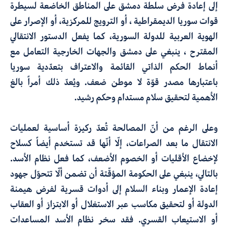
إلى إعادة فرض سلطة دمشق على المناطق الخاضعة لسيطرة
قوات سوريا الديمقراطية
،
أو الترويج للمركزية، أو
الإصرار على
الهوية العربية للدولة السورية
،
كما يفعل الدستور الانتقالي
المقترح
،
ينبغي
على دمشق والجهات الخارجية التعامل مع
أنماط الحكم الذاتي القائمة والاعتراف بتعدّدية
سوريا
باعتبارها مصدر قوّة لا موطن ضعف. ويُعدّ ذلك أمراً بالغ
الأهمية لتحقيق سلام مستدام وحكم رشيد
.
وعلى الرغم من أنّ المصالحة تُعدّ ركيزة أساسية لعمليات
الانتقال ما بعد الصراعات، إلّا أنّها قد تستخدم أيضاً كسلاح
لإخضاع الأقليات أو الخصوم الأضعف، كما فعل نظام الأسد
.
بالتالي، ينبغي على الحكومة المؤقّتة أن تضمن ألّا تتحوّل جهود
إعادة الإعمار وبناء السلام إلى أدوات قسرية لفرض هيمنة
الدولة أو
لتحقيق مكاسب عبر الاستغلال
أو
الابتزاز أو
العقاب
أو الاستيعاب القسري
.
فقد سخر
نظام الأسد المساعدات