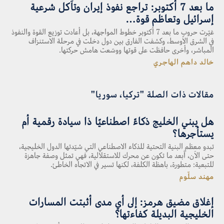
ما بعد 7 أكتوبر: تراجع نفوذ إيران وتآكل شرعية
إسرائيل وتعاظم قوة…
غيّرت حروب ما بعد 7 أكتوبر خطوط المواجهة، بل أعادت توزيع القوة والنفوذ
في الشرق الأوسط، وكشفت الفارق بين دول دخلت في مرحلة الاستنزاف
المباشر، وأخرى حافظت على قوتها ووسّعت هامش حركتها.
خالد داهم الهاجري
مقالات ذات الصلة "تركيا، سوريا"
هل يبني الخليج ذكاءً اصطناعيًا ذا سيادة رقمية أم
يستأجرها؟
تبدو معظم البنية التحتية للذكاء الاصطناعي التي شيّدتها الدول الخليجية،
حتى الآن، أبعد ما تكون عن محرك للاستقلالية، فهي تمثل وصفة جاهزة
للتبعية: متطورة، باهظة الكلفة، لكنها تسير في الاتجاه الخاطئ.
مهند سلّوم
إغلاق مضيق هرمز: إلى أي مدى أثبتت المسارات
الخليجية البديلة كفاءتها؟