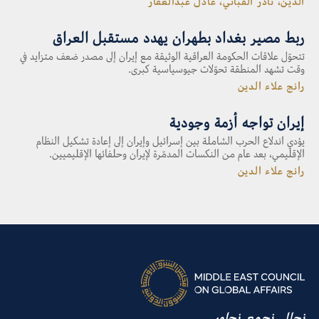
الدين، نادر القباني، عادل عبدالغفار
ربط مصير بغداد بطهران يهدد مستقبل العراق
تتحوّل علاقات الحكومة العراقية الوثيقة مع إيران إلى مصدر ضعف متزايد في
وقت تشهد المنطقة تحوّلات جيوسياسية كبرى.
رانج علاء الدين
إيران تواجه أزمة وجودية
يؤدي اندلاع الحرب الشاملة بين إسرائيل وإيران إلى إعادة تشكيل النظام
الإقليمي، بعد عام من النكسات المدمّرة لإيران وحلفائها الإقليميين.
رانج علاء الدين
نحلل. نجمع. نحاور