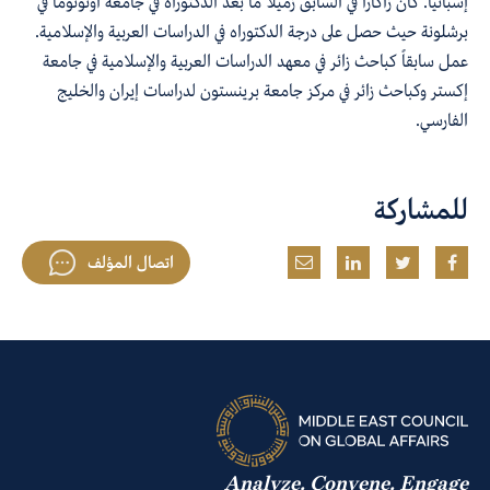
إسبانيا.
كان
زاكارا
في السابق
زميلًا ما بعد الدكتوراه في جامعة
أوتونوما
في
برشلونة حيث حصل على درجة الدكتوراه في الدراسات العربية والإسلامية.
عمل
سابق
اً
كباحث زائر
في مع
هد الدراسات العربية والإسلامية
في
جامعة
إكستر
وكباحث زائر
في مركز جامعة برينستون لدراسات إيران والخليج
الفارسي
.
للمشاركة
اتصال المؤلف
Analyze. Convene. Engage