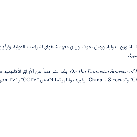
 للشؤون الدولية، وزميل
بحوث
أول في معهد شنغهاي للدراسات الدولية.
وتركّز 
ورة.
On the Domestic Sources of Ir
وقد نشر عدداً من الأوراق الأكاديمية
Ch
و
“
China-US Focus”
وغيرها
،
وتظهر تحليلاته على
“
CCTV”
و
“
TV”
gon