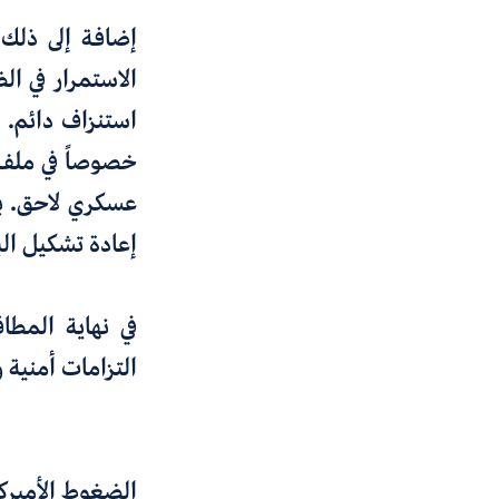
إضافة إلى ذلك،
الاستمرار في ا
استنزاف دائم. ث
خصوصاً في ملف س
عسكري لاحق. به
إعادة تشكيل الب
في نهاية المطا
التزامات أمنية 
الضغوط الأميركي