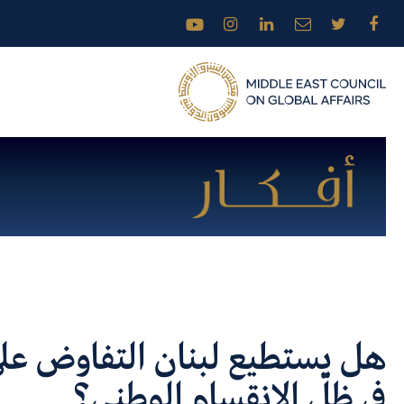
هل يستطيع لبنان التفاوض على
في ظلّ الانقسام الوطني؟