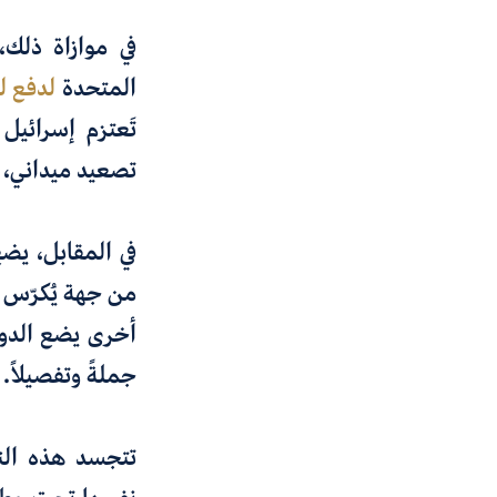
في موازاة ذلك،
المتحدة
لدفع ل
تَعتزم إسرائيل
تصعيد ميداني، 
في المقابل، يضع
من جهة يُكرّس 
أخرى يضع الدول
جملةً وتفصيلاً.
تتجسد هذه النت