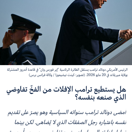
الرئيس الأمريكي دونالد ترامب يستقل الطائرة الرئاسية "إير فورس وان" في قاعدة أندروز المشتركة
بولاية ميريلاند في 20 مايو 2026. (تصوير: كينت نيشيمورا / وكالة فرانس برس)
هل يستطيع ترامب الإفلات من الفخّ تفاوضي
الذي صنعه بنفسه؟
أمضى دونالد ترامب سنواته السياسية وهو يصرّ على تقديم
نفسه باعتباره رجل الصفقات الذي لا يُضاهى. لكن بينما