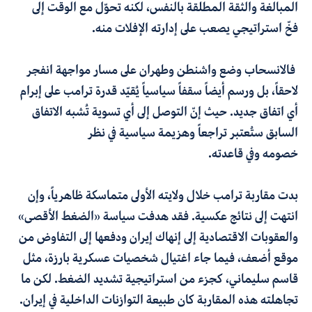
المبالغة والثقة المطلقة بالنفس، لكنه تحوّل مع الوقت إلى
فخّ استراتيجي يصعب على إدارته الإفلات منه.
فالانسحاب وضع واشنطن وطهران على مسار مواجهة انفجر
لاحقاً، بل ورسم أيضاً سقفاً سياسياً يُقيّد قدرة ترامب على إبرام
أي اتفاق جديد
.
حيث إنّ التوصل إلى أي تسوية تُشبه الاتفاق
السابق ستُعتبر تراجعاً وهزيمة سياسية في نظر
خصومه وفي قاعدته
.
بدت مقاربة ترامب خلال ولايته الأولى متماسكة ظاهرياً، وإن
انتهت إلى نتائج عكسية. فقد هدفت سياسة «الضغط الأقصى»
والعقوبات الاقتصادية إلى إنهاك إيران ودفعها إلى التفاوض من
موقع أضعف، فيما جاء اغتيال شخصيات عسكرية بارزة، مثل
قاسم سليماني، كجزء من استراتيجية تشديد الضغط. لكن ما
تجاهلته هذه المقاربة كان طبيعة التوازنات الداخلية في إيران.