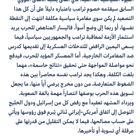
السابق سيقدّمه خصوم ترامب باعتباره دليلاً على أن كل هذا
التصعيد لم يكن سوى مغامرة سياسية مكلفة انتهت إلى النقطة
نفسها، أو ربما إلى وضع أسوأ. فاليسار المناهض للحرب يريد
استثمار الأزمة لمعاقبة ترامب والجمهوريين سياسياً، فيما
يسعى اليمين الرافض للتدخلات العسكرية إلى تقديمها كدرس
ضد المغامرات الخارجية. أما المعسكر المؤيد للحرب، فيدفع
نحو مواصلة المواجهة حتى تحقيق «نتائج حاسمة»، مهما
بلغت الكلفة
.
وهكذا يجد ترامب نفسه محاصراً بين هذه
الضغوط المتعارضة، من دون مخرج يرضي أياً منها، ما يجعل
تسويق هذه الحرب بوصفها انتصاراً مهمة بالغة الصعوبة.
ويزداد المشهد تعقيداً مع رفض كل من إسرائيل ودول الخليج
التوصل إلى اتفاق أمريكي-إيراني ثنائي يُبرم فوق رؤوسها ويأتي
على حساب مصالحها، فيما لا يمكن التقليل من قدرتها على
عرقلة أي تسوية أو تأخيرها
.