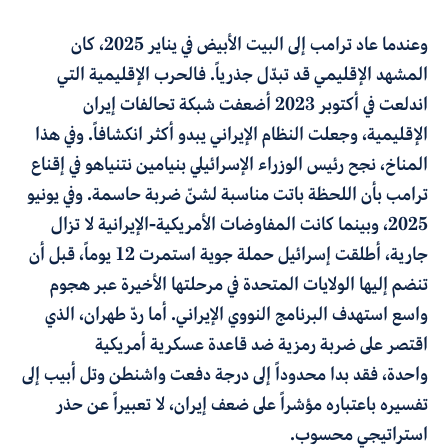
وعندما عاد ترامب إلى البيت الأبيض في يناير 2025، كان
المشهد الإقليمي قد تبدّل جذرياً. فالحرب الإقليمية التي
اندلعت في أكتوبر 2023 أضعفت شبكة تحالفات إيران
الإقليمية، وجعلت النظام الإيراني يبدو أكثر انكشافاً. وفي هذا
المناخ، نجح رئيس الوزراء الإسرائيلي بنيامين نتنياهو في إقناع
ترامب بأن اللحظة باتت مناسبة لشنّ ضربة حاسمة. وفي يونيو
2025، وبينما كانت المفاوضات الأمريكية-الإيرانية لا تزال
جارية، أطلقت إسرائيل حملة جوية استمرت 12 يوماً، قبل أن
تنضم إليها الولايات المتحدة في مرحلتها الأخيرة عبر هجوم
واسع استهدف البرنامج النووي الإيراني
.
أما ردّ طهران
،
الذي
اقتصر على ضربة رمزية ضد قاعدة عسكرية أمريكية
واحدة
،
فقد بدا محدوداً إلى درجة دفعت واشنطن وتل أبيب إلى
تفسيره باعتباره مؤشراً على ضعف إيران، لا تعبيراً عن حذر
استراتيجي محسوب.