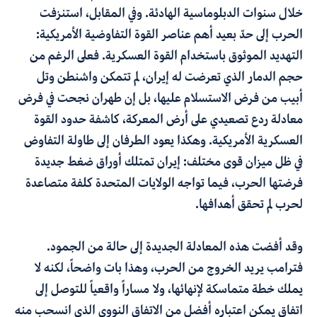
خلال سنوات الدبلوماسية الهادئة. وفي المقابل، استنزفت
الحرب إلى حدّ بعيد أهم عناصر القوة التفاوضية الأمريكية:
التهديد الموثوق باستخدام القوة العسكرية. فعلى الرغم من
حجم الدمار الذي تعرضت له إيران، لم تتمكن واشنطن وتل
أبيب من فرض الاستسلام عليها، بل إن طهران نجحت في فرض
معادلة ردع تصعيدي على أرض المعركة، كاشفة حدود القوة
العسكرية الأمريكية. وهكذا يعود الطرفان إلى طاولة التفاوض
في ظل ميزان قوى مختلف: إيران تمتلك أوراق ضغط جديدة
فرضتها الحرب، فيما تواجه الولايات المتحدة كلفة متصاعدة
لحرب لم تحقق أهدافها
.
وقد أفضت هذه المعادلة الجديدة إلى حالة من الجمود.
فترامب يريد الخروج من الحرب
،
وهذا بات واضحاً
،
لكنه لا
يملك خطة متماسكة لإنهائها، ولا مساراً واقعياً للتوصل إلى
اتفاق يمكن اعتباره أفضل من الاتفاق النووي الذي انسحب منه