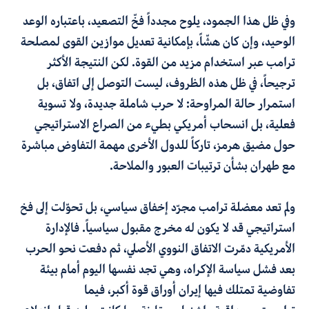
وفي ظل هذا الجمود، يلوح مجدداً فخّ التصعيد، باعتباره الوعد
الوحيد
،
وإن كان هشّاً
،
بإمكانية تعديل موازين القوى لمصلحة
ترامب عبر استخدام مزيد من القوة. لكن النتيجة الأكثر
ترجيحاً، في ظل هذه الظروف، ليست التوصل إلى اتفاق، بل
استمرار حالة المراوحة: لا حرب شاملة جديدة، ولا تسوية
فعلية، بل انسحاب أمريكي بطيء من الصراع الاستراتيجي
حول مضيق هرمز، تاركاً للدول الأخرى مهمة التفاوض مباشرة
مع طهران بشأن ترتيبات العبور والملاحة
.
ولم تعد معضلة ترامب مجرّد إخفاق سياسي، بل تحوّلت إلى فخ
استراتيجي قد لا يكون له مخرج مقبول سياسياً. فالإدارة
الأمريكية دمّرت الاتفاق النووي الأصلي، ثم دفعت نحو الحرب
بعد فشل سياسة الإكراه، وهي تجد نفسها اليوم أمام بيئة
تفاوضية تمتلك فيها إيران أوراق قوة أكبر، فيما