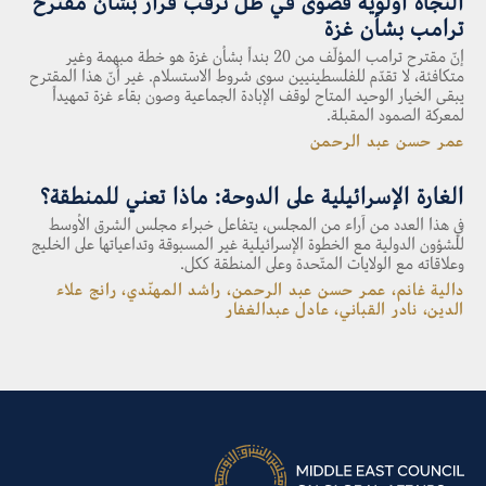
النجاة أولوية قصوى في ظلّ ترقّب قرار بشأن مقترح
ترامب بشأن غزة
إنّ مقترح ترامب المؤلّف من 20 بنداً بشأن غزة هو خطة مبهمة وغير
متكافئة، لا تقدّم للفلسطينيين سوى شروط الاستسلام. غير أنّ هذا المقترح
يبقى الخيار الوحيد المتاح لوقف الإبادة الجماعية وصون بقاء غزة تمهيداً
لمعركة الصمود المقبلة.
عمر حسن عبد الرحمن
الغارة الإسرائيلية على الدوحة: ماذا تعني للمنطقة؟
في هذا العدد من آراء من المجلس، يتفاعل خبراء مجلس الشرق الأوسط
للشؤون الدولية مع الخطوة الإسرائيلية غير المسبوقة وتداعياتها على الخليج
وعلاقاته مع الولايات المتّحدة وعلى المنطقة ككل.
دالية غانم، عمر حسن عبد الرحمن، راشد المهنّدي، رانج علاء
الدين، نادر القباني، عادل عبدالغفار