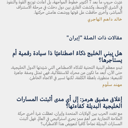
غيّرت حروب ما بعد 7 أكتوبر خطوط المواجهة، بل أعادت توزيع القوة والنفوذ
في الشرق الأوسط، وكشفت الفارق بين دول دخلت في مرحلة الاستنزاف
المباشر، وأخرى حافظت على قوتها ووسّعت هامش حركتها.
خالد داهم الهاجري
مقالات ذات الصلة "إيران"
هل يبني الخليج ذكاءً اصطناعيًا ذا سيادة رقمية أم
يستأجرها؟
تبدو معظم البنية التحتية للذكاء الاصطناعي التي شيّدتها الدول الخليجية،
حتى الآن، أبعد ما تكون عن محرك للاستقلالية، فهي تمثل وصفة جاهزة
للتبعية: متطورة، باهظة الكلفة، لكنها تسير في الاتجاه الخاطئ.
مهند سلّوم
إغلاق مضيق هرمز: إلى أي مدى أثبتت المسارات
الخليجية البديلة كفاءتها؟
مع تجّدد الحرب بين الولايات المتحدة وإيران، تعطّلت مّرة أخرى حركة
الملاحة التجارية عبر أهمّ ممرّ بحري استراتيجي في العالم. فهل أثبتت
المسارات البديلة نجاحاً كافياً لتعويض هذا الاضطراب؟