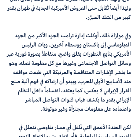
ولهذا أيضاً تُقابل حتى العروض الأميركية الجدية في طهران بقدر
كبير من الشك المبرَّر.
وفي موازاة ذلك، أوكلت إدارة ترامب الجزء الأكبر من الجهد
الدبلوماسي إلى باكستان ووسطاء آخرين. وبات الرئيس
الأمريكي يتابع التطورات بقلق واضح، متفاعلاً بصورة فورية عبر
وسائل التواصل الاجتماعي وغيرها مع كل معلومة تصله، وهو
ما يفسّر الإشارات المتناقضة والمرتبكة التي طبعت مواقفه
منذ الأسابيع الأولى للحرب. ويبدو أن ارتباكه في فهم آلية صنع
القرار الإيراني لا يعكس، كما يعتقد، انقساماً داخل النظام
الإيراني بقدر ما يكشف غياب قنوات التواصل المباشر
واعتماده على معلومات مجتزأة وغير موثوقة
.
لكن العقدة الأعمق التي تُثقل أي مسار تفاوضي تتمثل في
القيود السياسية الداخلية. فأي اتفاق يشبه الاتفاق النووي