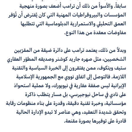
سابقاً. والأسوأ من ذلك أن ترامب أضعف بصورة منهجية
المؤسسات والبيروقراطيات المهنية التي كان يُفترض أن تُوّفر
العمق التحليلي والاستمرارية الدبلوماسية التي تتطلبها
مفاوضات معقدة من هذا النوع.
وبدلاً من ذلك، يعتمد ترامب على دائرة ضيقة من المقرّبين
الشخصيين، مثل صهره جاريد كوشنر وصديقه المطوّر العقاري
ستيف ويتكوف، ممن يفتقرون إلى الخبرة السياسية والتقنية
اللازمة. فالتوصل إلى اتفاق نووي مع الجمهورية الإسلامية
الإيرانية ليس صفقة عقارية في نيويورك، ولا عملية استحواذ
على نادي في ساحل نيوجيرسي، بل مسار يتطلب ذاكرة
مؤسساتية، وخبرة تقنية دقيقة، وقدرة على بناء منظومات رقابة
وتحقق شديدة التعقيد
،
وهي عناصر لا تبدو الإدارة الحالية
قادرة على توفيرها بصورة مقنعة
.