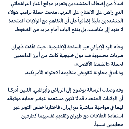
فبدلاً من إضعاف المتشددين وتعزيز موقع التيار البراغماتي
الذي راهن على الانفتاح على الغرب، منحت حملة ترامب هؤلاء
المتشددين دليلاً إضافياً على أن التفاهم مع الولايات المتحدة
لا يقود إلى مكاسب، بل يفتح الباب أمام مزيد من الضغوط
.
وجاء الرد الإيراني عبر الساحة الإقليمية. حيث نفّذت طهران
ضربات محسوبة ضد دول خليجية كانت من أبرز الداعمين
لحملة «الضغط الأقصى»،
وذلك في
محاولة
لتقويض
منظومة
الاحتواء
الأمريكية
.
وقد وصلت الرسالة بوضوح إلى الرياض وأبوظبي، اللتين أدركتا
أن الولايات المتحدة قد لا تكون مستعدة لتوفير حماية موثوقة
لهما في مواجهة مباشرة مع إيران، فاختارتا خفض التوتر عبر
استعادة العلاقات مع طهران وتقديم نفسيهما كطرفين
محايدين نسبياً
.