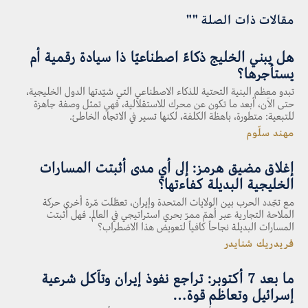
مقالات ذات الصلة ""
هل يبني الخليج ذكاءً اصطناعيًا ذا سيادة رقمية أم
يستأجرها؟
تبدو معظم البنية التحتية للذكاء الاصطناعي التي شيّدتها الدول الخليجية،
حتى الآن، أبعد ما تكون عن محرك للاستقلالية، فهي تمثل وصفة جاهزة
للتبعية: متطورة، باهظة الكلفة، لكنها تسير في الاتجاه الخاطئ.
مهند سلّوم
إغلاق مضيق هرمز: إلى أي مدى أثبتت المسارات
الخليجية البديلة كفاءتها؟
مع تجّدد الحرب بين الولايات المتحدة وإيران، تعطّلت مّرة أخرى حركة
الملاحة التجارية عبر أهمّ ممرّ بحري استراتيجي في العالم. فهل أثبتت
المسارات البديلة نجاحاً كافياً لتعويض هذا الاضطراب؟
فريدريك شنايدر
ما بعد 7 أكتوبر: تراجع نفوذ إيران وتآكل شرعية
إسرائيل وتعاظم قوة…