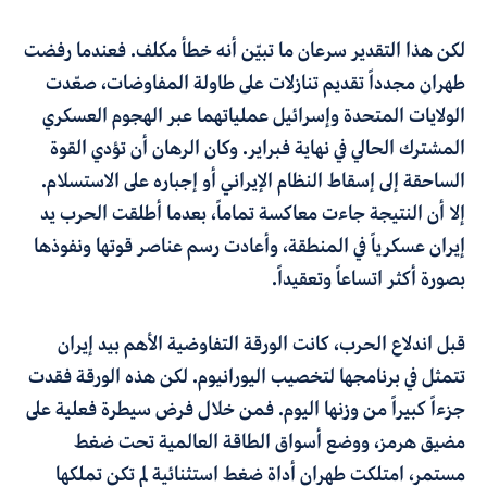
لكن هذا التقدير سرعان ما تبيّن أنه خطأ مكلف. فعندما رفضت
طهران مجدداً تقديم تنازلات على طاولة المفاوضات، صعّدت
الولايات المتحدة وإسرائيل عملياتهما عبر الهجوم العسكري
المشترك الحالي في نهاية فبراير. وكان الرهان أن تؤدي القوة
الساحقة إلى إسقاط النظام الإيراني أو إجباره على الاستسلام.
إلا أن النتيجة جاءت معاكسة تماماً، بعدما أطلقت الحرب يد
إيران عسكرياً في المنطقة، وأعادت رسم عناصر قوتها ونفوذها
بصورة أكثر اتساعاً وتعقيداً.
قبل اندلاع الحرب، كانت الورقة التفاوضية الأهم بيد إيران
تتمثل في برنامجها لتخصيب اليورانيوم. لكن هذه الورقة فقدت
جزءاً كبيراً من وزنها اليوم. فمن خلال فرض سيطرة فعلية على
مضيق هرمز، ووضع أسواق الطاقة العالمية تحت ضغط
مستمر، امتلكت طهران أداة ضغط استثنائية لم تكن تملكها