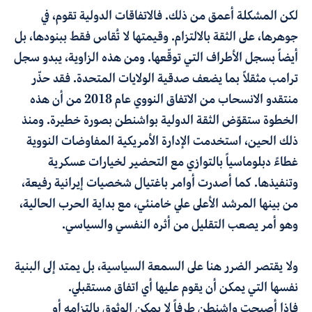
لكن المشكلة أعمق من ذلك. فالاتفاقات الدولية تقوم، في
جوهرها، على الثقة بالالتزام. وقيمتها لا تُقاس فقط ببنودها، بل
أيضاً بسجل الأطراف التي توقّعها. ومن هذه الزاوية، يبدو سجل
ترامب مثقلاً بما يضعف صدقية الولايات المتحدة. فقد حذّر
منتقدو الانسحاب من الاتفاق النووي عام 2018 من أن هذه
الخطوة ستقوّض الثقة الدولية بواشنطن بصورة خطيرة. ومنذ
ذلك الحين، استخدمت الإدارة الأمريكية المفاوضات النووية
غطاءً دبلوماسياً بالتوازي مع التحضير لخيارات عسكرية
وتنفيذها. كما أصدرت أوامر باغتيال شخصيات إيرانية رفيعة،
من بينها المرشد الأعلى علي خامنئي، مع بداية الحرب الحالية،
وهو أمر يصعب التقليل من أثره النفسي والسياسي
.
ولا يقتصر الضرر هنا على السمعة السياسية، بل يمتد إلى البنية
نفسها التي يمكن أن يقوم عليها أي اتفاق مستقبلي.
فإذا أصبحت واشنطن طرفاً لا يمكن الوثوق بالتزامه أو