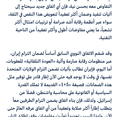
التفاوض معه بحسن نية، فإن أي اتفاق جديد سيحتاج إلى
آليات تنفيذ وضمان أكثر تعقيداً لتعويض هذا النقص في الثقة،
سواء عبر أنظمة رقابة أشد صرامة أو ترتيبات امتثال أكثر
تشعباً، ما يعني مفاوضات أطول وأكثر تعقيداً من الناحية
التقنية
.
وقد صُمّم الاتفاق النووي السابق أساساً لضمان التزام إيران،
عبر منظومات رقابة صارمة وآلية «العودة التلقائية» للعقوبات.
أما اليوم، فإيران تطالب بآليات تضمن التزام الولايات المتحدة
نفسها، في وقت لا يوجد فيه حتى الآن إطار قادر على توفير مثل
هذه الضمانات. فصيغة «5+1» القديمة لا تملك القدرة
السياسية أو القانونية على محاسبة واشنطن، فضلاً عن
إسرائيل. ولذلك، فإن بناء اتفاق يضمن التزام الطرفين معاً
يتطلب إطاراً أكثر صلابة وتعقيداً من أي اتفاق عرفه العالم حتى
الآن. ولهذا السبب تحديداً تعثّرت مفاوضات وقف إطلاق النار،