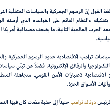
ة القول إنّ الرسوم الجمركية والسياسات المتقلّبة التي ت
د بتفكيك
«
النظام القائم على القواعد
»
الذي أرسته الول
بعد الحرب العالمية الثانية، ما يضعف
مصداقية أمريكا ال
ياسية
.
ياسات ترامب الاقتصادية
حدود الرسوم الجمركية والح
كنولوجيا والرقائق الإلكترونية، فضلاً عن تبنّي سياس
 الاقتصادية لاعتبارات الأمن القومي، متجاهلة المنطق
آليّات الأسواق الحرّة
.
لرئيس
دونالد ترامب
حنيناً إلى حقبة مضت كان فيها التص