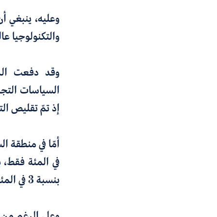
وعليه
،
ينبغي أن
والتكنولوجيا عالم
وقد دفعت الرس
السياسات التجار
إذ تمّ تقليص ال
أمّا في منطقة ا
في المئة فقط
،
ب
بنسبة 3 في المئة بدلاً من
وعلى الرغم من أ