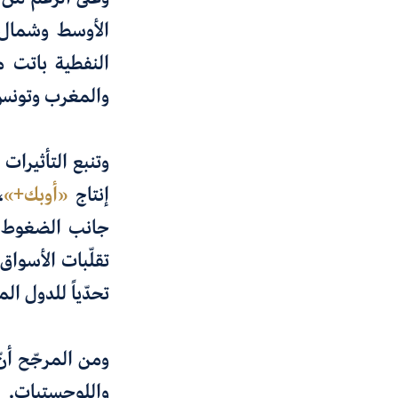
الأوسط وشمال 
النفطية باتت م
والمغرب وتونس 
وتنبع التأثيرات
إنتاج
«
أوبك+
»
،
جانب
الضغوط ا
تقلّبات الأسواق
تحدّياً للدول ال
ومن المرجّح أن
واللوجستيات
.