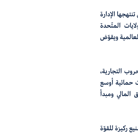
نتهجها الإدارة
ايات المتّحدة
عالمية ويقوّض
روب التجارية
،
ات حمائية أوسع
 المالي ومبدأ
نيع
ركيزة للقوّة