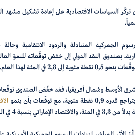
 تركّز السياسات الاقتصادية على إعادة تشكيل مشهد الت
ياً
.
وم الجمركية المتبادلة والردود الانتقامية وحالة ع
ية، بصندوق النقد الدولي إلى خفض توقّعاته للنموّ العا
توقّعات بنحو
0,5
نقطة مئوية إلى
2,8
في المئة لهذا العام
.
لشرق الأوسط وشمال أفريقيا
،
فقد خفّض الصندوق توقّعات 
تراجع قدره
0,9
نقطة مئوية
،
مع توقّعات
بأن ينمو
الا
3,3
في المئة، والاقتصاد الإماراتي بنسبة 4 في المئة.
نّ
الأثر
المباشر لزيادات الرسوم الجمركية الأمريكية
عل