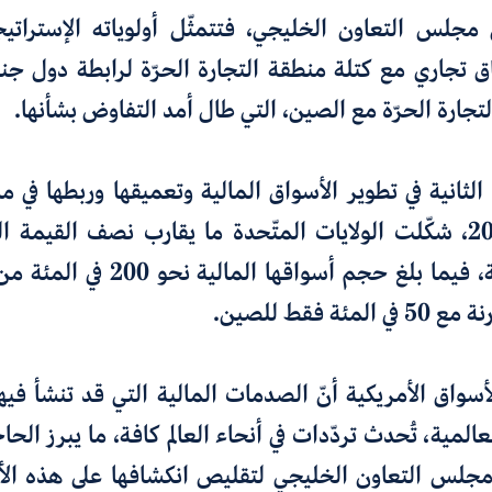
لى مجلس التعاون الخليجي
،
فتتمثّل أولوياته الإستراتي
اق تجاري مع
كتلة منطقة التجارة الحرّة لرابطة دول ج
لتجارة الحرّة مع الصين
،
التي طال أمد التفاوض بشأنها.
الثانية في تطوير الأسواق المالية
وتعميقها وربطها في ما 
نهاية العام 2024، شكّلت الولايات المتّحدة ما يقارب نصف القي
الأسهم العالمية، فيما بلغ حجم أسواقه
رنة مع
50
في المئة فقط للصين
.
سواق الأمريكية أنّ الصدمات المالية التي قد تنشأ فيه
لعالمية
،
تُحدث
تردّدات في أنحاء العالم كافة، ما يبرز الحا
جلس التعاون الخليجي لتقليص انكشافها على هذه الأس