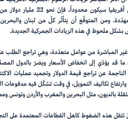
أفريقيا سيكون محدوداً
،
فإنّ
نحو
22 مليار دولار
من 
هدّدة. ومن المتوقّع أن يتأثّر كلّ من لبنان والبحرين
بشكل ملحوظ في هذه الزيادات الجمركية الجديدة
.
 غير المباشرة من عوامل
متعدّدة
،
وهي
تراجع
الطلب على
 ما قد يؤدّي إلى انخفاض الأسعار ويضرّ بالدول المصدّ
لناجمة عن تراجع قيمة الدولار وتجميد
عمليات
الاكت
 وارتفاع تكاليف التمويل، في وقت تشكّل فيه مدفوعات ال
مثقلة بالديون
،
مثل البحرين والمغرب والأردن وتونس وم
ّ تثقل هذه الضغوط كاهل القطاعات المعتمدة على التجا