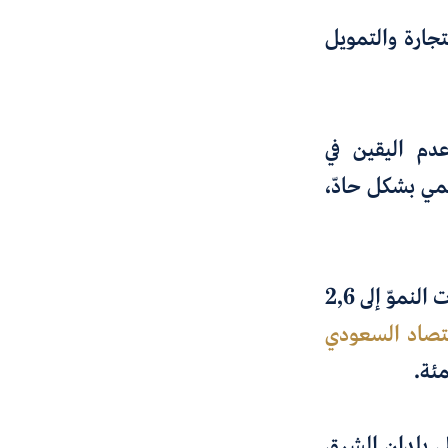
جارة والتمويل
دم اليقين في
لمي بشكل حادّ،
النموّ إلى
2,6
قتصاد السعودي
ى بلدان الشرق