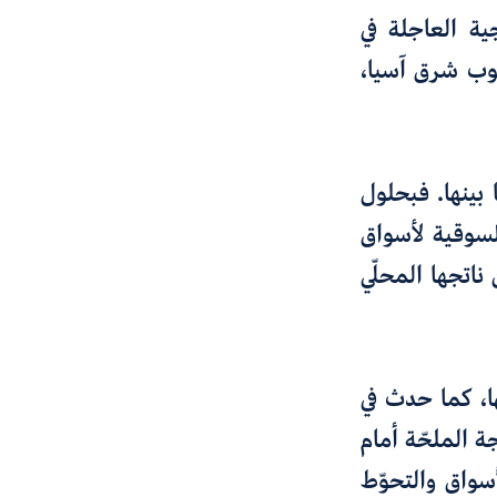
جية العاجلة في
نوب شرق آسيا
،
بينها
. فبحلول
مة السوقية لأسواق
ا المالية نحو 200 في المئة من ناتجها المحلّي
ا
،
كما حدث في
جة الملحّة أمام
واق والتحوّط