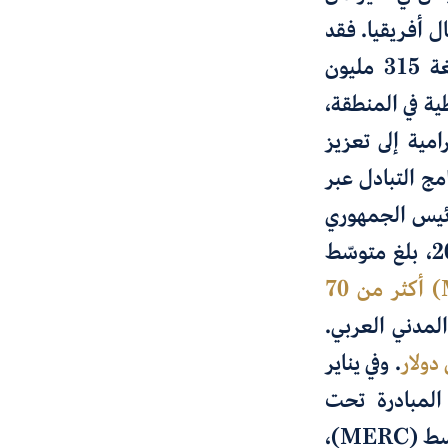
 أفريقيا. فقد
والبالغة 315 مليون
ية في المنطقة،
امية إلى تعزيز
ج التبادل عبر
لرئيس الجمهوري
بلغ متوسّط
)
أكثر من
70
لمدني العربي.
. وفي يناير
 المبادرة تحت
سط
(MERC)،