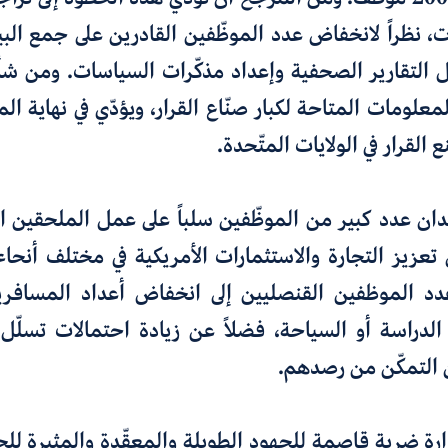
 نظراً لانخفاض عدد الموظّفين القادرين على جمع البي
ل التقارير الصحفية وإعداد مذكّرات السياسات. ومن شأن
معلومات المتاحة لكبار صنّاع القرار، ويؤدّي في نهاية ال
القرار في الولايات المتّحدة
.
ن عدد كبير من الموظّفين سلباً على عمل الملحقين الت
تعزيز
التجارة والاستثمارات الأمريكية في مختلف أنحا
دد الموظفين
القنصليين إلى انخفاض أعداد المسافرين
الدراسة
أو السياحة، فضلاً عن زيادة احتمالات تسلّ
 التمكّن من رصدهم
.
دارة ضربة قاصمة
للجهود الطويلة والمعقّدة والمثيرة لل