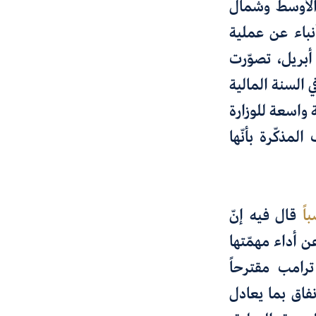
 الأوسط وشمال
نباء عن عملية
ي 15 أبريل، تصوّرت
ي السنة المالية
واسعة للوزارة
المذكّرة بأنّها
اً
قال فيه إنّ
ن أداء مهمّتها
ترامب مقترحاً
فاق بما يعادل