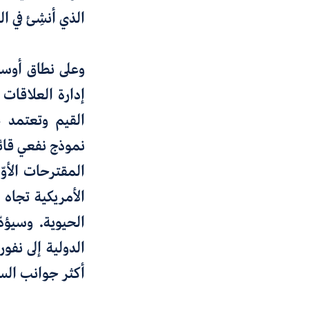
الذي أنشِئ في العام 1979 لتشجيع التبادلات بين المواطنين العر
وعلى نطاق أوس
إدارة العلاقات 
القيم وتعتمد ع
نموذج
نفعي قائ
المقترحات الأوّ
الأمريكية تجاه
الحيوية. وسيؤد
الدولية إلى نفور
أكثر جوانب السي