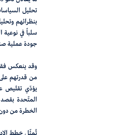
تحليل السياسات،
بنظرائهم وتحلي
سلباً في
نوعية ال
جودة عملية صنع 
وقد ينعكس فقدا
من قدرتهم على 
يؤدّي تقليص ع
المتّحدة بقصد
الخطرة من دون
تُمثّل خطط الإ