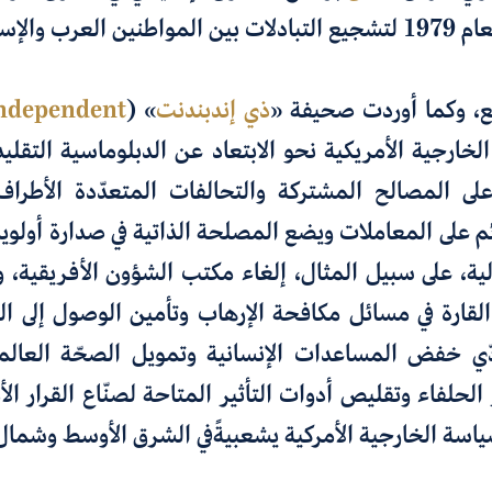
ب والإسرائيليين
ع، وكما أوردت صحيفة
«
ذي إندبندنت
» (
ndependent
الخارجية الأمريكية نحو الابتعاد عن الدبلوماسية التقليد
لى المصالح المشتركة والتحالفات المتعدّدة الأطراف،
م على المعاملات ويضع المصلحة الذاتية في صدارة أولويا
لية، على سبيل المثال، إلغاء مكتب الشؤون الأفريقية
،
و
 القارة في مسائل مكافحة الإرهاب وتأمين الوصول
إلى ا
ّي خفض المساعدات الإنسانية وتمويل الصحّة العالم
 الحلفاء
وتقليص أدوات
التأثير
المتاحة
لصنّاع
القرار
الأ
اسة الخارجية الأمركية يشعبيةًفي الشرق الأوسط وشمال 