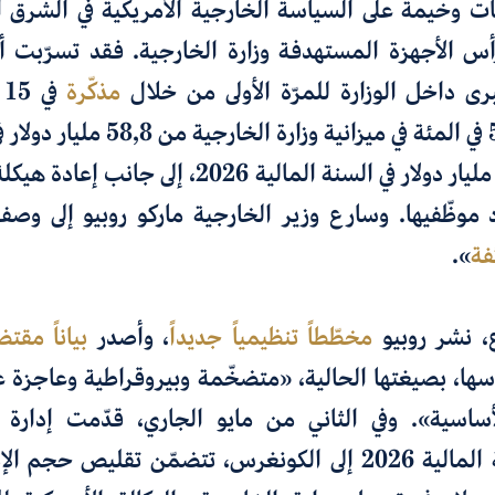
ات وخيمة
على السياسة الخارجية الأمريكية في الشرق
أس
الأجهزة المستهدفة
وزارة الخارجية. فقد تسرّبت أ
رى داخل الوزارة للمرّة الأولى من خلال
مذكّرة
ف
من
58,8
مليار دولار ف
ليار دولار في السنة المالية 2026،
إلى جانب إعادة هيكلة
موظّفيها. وسارع
وزير الخارجية ماركو روبيو إلى وصف
فة
».
، نشر روبيو
مخطّطاً تنظيمياً جديداً
، وأصدر
بياناً مقتضب
رأسها، بصيغتها الحالية، «متضخّمة وبيروقراطية وعاجزة ع
أساسية». وفي الثاني من مايو الجاري، قدّمت إدارة 
ى الكونغرس، تتضمّن
تقليص حجم الإن