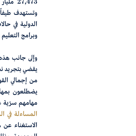
27,473
مليار د
وتستهدف طيفاً 
الدولية في حال
وبرامج التعليم و
وإلى جانب هذه التوجيها
يقضي
بتجريد نحو 50 ألف موظّف فيدرالي من الح
من إجمالي
القو
يضطلعون
بمها
مهامهم سرّية ع
المساءلة في ال
الاستغناء عن ه