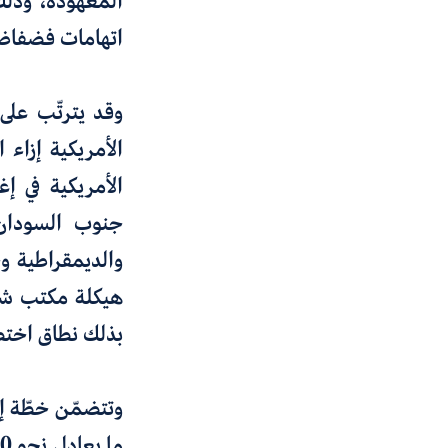
المعهودة، وذل
اتهامات فضفاض
وقد يترتّب
على 
الأمريكية
إزاء 
الأمريكية في
إغ
جنوب السودان،
والديمقراطية و
هيكلة مكتب شؤو
بذلك
نطاق اخت
وتتضمّن خطّة إع
ما يعادل نحو 2000 موظّف. ومن المرجّح أن تؤدّي هذه الخطوة