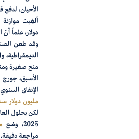
الأحيان، لدفع 
ألغِيت موازنة 
دولار، علماً أن
وقد طعن الصندوق
الديمقراطية، و
منح صغيرة ومنح 
الأسبق
،
جورج ب
الإنفاق السنوي
مليون دولار سنو
لكن بحلول العام 2024، كانت موا
2025، وضع
م
مراجعة دقيقة. 