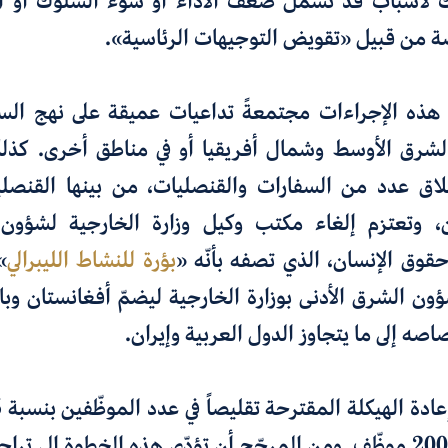
ك لأسباب قد تشمل ضعف الأداء أو سوء السلوك أو ا
ة من قبيل
«
تقويض التوجيهات الرئاسية
».
هذه الإجراءات مجتمعةً
تداعيات عميقة على نهج الس
الشرق الأوسط وشمال أفريقيا أو
في مناطق أخرى
.
كذل
لاق عدد من السفارات والقنصليات، من بينها
القنصلي
 وتعتزم إلغاء مكتب وكيل وزارة الخارجية لشؤون 
حقوق الإنسان، الذي تصفه بأنّه
«
بؤرة للنشاط الليبرالي
»
ن الشرق الأدنى بوزارة الخارجية ليضمّ أفغانستان وباك
صاصه
إلى ما يتجاوز الدول العربية وإيران
.
ادة الهيكلة المقترحة
تقليصاً
إلى تراج