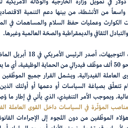
ولار في تمويل وزارة الخارجية والوكالة الأمريكية للت
واسعاً من الأنشطة، من بينها دعم التنمية الاقتصاد
ات الكوارث وعمليات حفظ السلام والمساهمات في المن
التبادل الثقافي والديمقراطية والصحّة العالمية وغيرها
.
ت، أصدر الرئيس الأمريكي في 18 أبريل الماضي أمراً تنفيذياً
ماية الوظيفية
،
أي
ى العاملة الفيدرالية. ويشمل القرار
جميع الموظّفين ا
م تتعلّق بصياغة
السياسات
أو دعمها أو أولئك الذين
الية
.
وبموجب الأمر التنفيذي
،
الذي يأتي في إطار
ما وُص
مناصب المؤثّرة في السياسات داخل القوى العاملة
الف
ؤلاء الموظّفين من دون اللجوء
إلى الإجراءات القانو