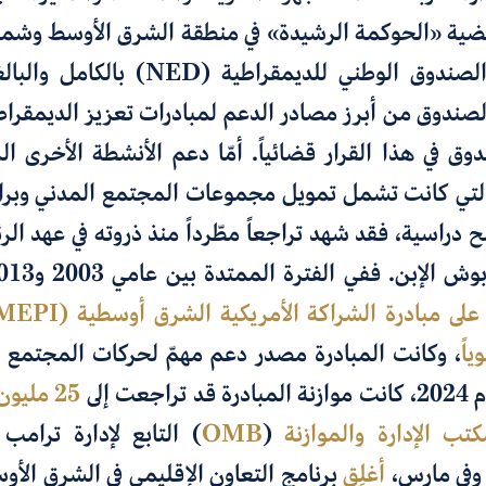
قضية «الحوكمة الرشيدة» في منطقة الشرق الأوسط وشمال
الصندوق الوطني للديمقراطية
(
NED
)
بالكامل
ّ الصندوق من أبرز مصادر الدعم لمبادرات تعزيز الديمقراط
 في هذا القرار قضائياً. أمّا دعم الأنشطة الأخرى الر
التي كانت تشمل تمويل مجموعات المجتمع المدني وبرام
دراسية، فقد شهد تراجعاً مطّرداً منذ ذروته في عهد ا
وش الإبن. ففي الفترة الممتدة بين عامي
2003 و2013،
على مبادرة الشراكة الأمريكية الشرق أوسطية
(
MEPI
يا
،
وكانت المبادرة مصدر دعم مهمّ لحركات المجتمع ا
زنة
المبادرة قد تراجعت إلى
25 مليون دولار
كتب الإدارة والموازنة
(
OMB
)
التابع لإدارة ترامب
وفي مارس،
أغلِق
برنامج التعاون الإقليمي في الشرق الأو