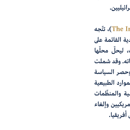
.
The I
)،
تتّجه
ية القائمة على
 ليحلّ محلّها
ته
.
وقد شملت
حصر السياسة
لموارد الطبيعية
ية
والمنظّمات
مريكيين
وإلغاء
أفريقيا
.