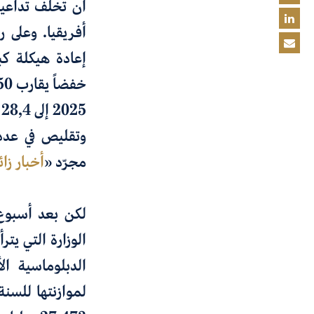
أن
تخلّف تداعي
أفريقيا.
وعلى ر
إعادة هيكلة كب
خفضاً يقارب 50 في المئة في ميزانية وزارة الخارجية
2025 إلى
28,4
م
وتقليص في عدد 
مجرّد
«
أخبار زائ
لكن بعد أسبوع
الوزارة التي يت
الدبلوماسية ال
لموازنتها للسنة المالية 2026 إل