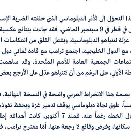
 التحوّل إلى الأثر الدبلوماسي الذي خلفته الضربة الإسرائ
ضد قادة حماس في قطر في 9 سبتمبر الماضي. فقد جاءت بنتائج 
ت عزلة نتنياهو الدبلوماسية. وبفعل القلق من انعكاسات 
ه مع الدول الخليجية، اجتمع ترامب مع قادة ثماني دول 
اعات الجمعية العامة للأمم المتّحدة. وقد ساهمت 
الأولي، على الرغم من أنّ نتنياهو عدّل على الأرجح بعض 
صمة هذا الانخراط العربي واضحة في النسخة النهائية. 
نياً، طوق نجاة دبلوماسي يوقف تدمير غزة ويحفظ نفوذه
نتنياهو على قبول الخطة رغماً عنه. فمنذ 7 أكتوبر، ك
كانها، وفرض وقائع لا رجعة عنها. أمّا مقترح ترامب، فع