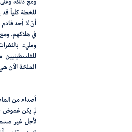
ومع ذلك، وعلى 
للخطة كلياً قد 
أنّ لا أحد قادم
في هلاكهم. ومع 
ومليء بالثغرا
للفلسطينيين م
الملحّة الآن هي 
أصداء من الما
لم يكن غموض خ
لأجل غير مسمى، 