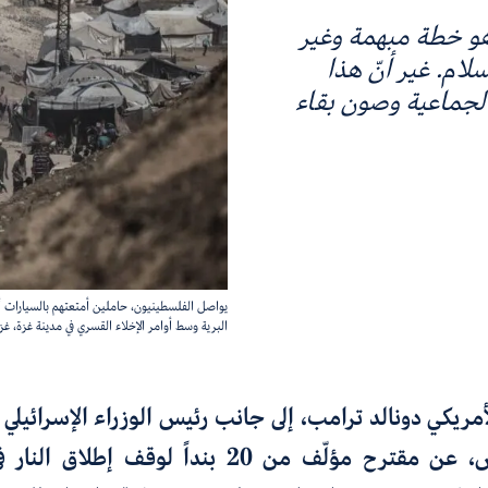
2 بنداً بشأن غزة هو خطة مبهمة وغير
ام. غير أنّ هذا
 الجماعية وصون بقاء
يواصل الفلسطينيون، حاملين أمتعتهم بالسيارات أو
البرية وسط أوامر الإخلاء القسري في مدينة غزة، غزة في 1 أكتوبر/تشرين الأول 2025. (وكالة الصحافة 
مريكي دونالد ترامب، إلى جانب رئيس الوزراء الإسرائيلي ب
في البيت الأبيض، عن مقترح مؤلّف من 20 بنداً لوقف