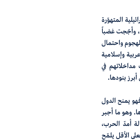
يلية المتهوّرة
عكسية، وأجّجت غضباً
الهجوم واحتمال
عربية وإسلامية
مداخلاتهم في
أبرز بنودها.
فهو يمنح الدول
ا. وهو ما أجبر
انت أهدافه إطالة أمدّ الحرب،
لى الأقل يلمّح