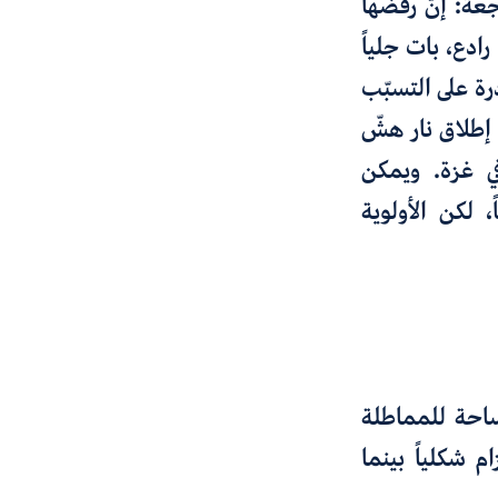
ةً: إنّ رفضها
ادع، بات جلياً
رة على التسبّب
 إطلاق نار هشّ
ي غزة. ويمكن
لكن الأولوية
احة للمماطلة
م شكلياً بينما