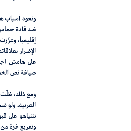
وتعود أسباب هذا
إقليمياً، وعزّز
الإضرار بعلاقات
على هامش اجتم
صياغة نص الخطة 
ومع ذلك، ظلّت ب
العربية، ولو ضم
وتفريغ غزة من س