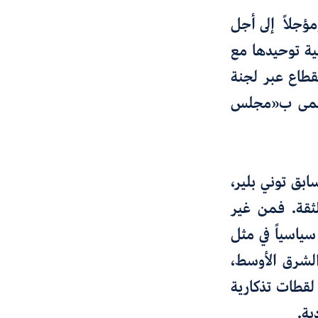
مؤجلاً إلى أجل
ة توحيدها مع
قطاع عبر لجنة
يُسمى ب«مجلس
بق توني بلير،
لثقة. فمن غير
سياسياً في مثل
الشرق الأوسط،
 العراق الكارثي في العام 2003، إلا عن لقطات تذكارية
ية.