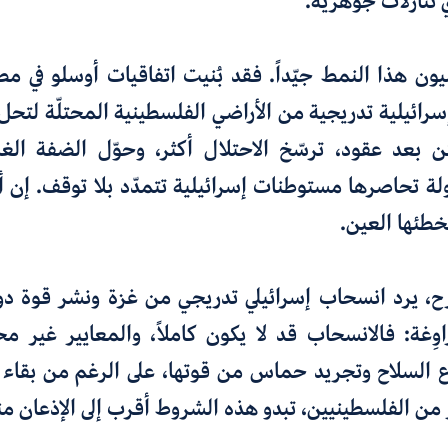
 تنازلات جوهرية.
ون هذا النمط جيّداً. فقد بُنيت اتفاقيات أوسلو في مط
رائيلية تدريجية من الأراضي الفلسطينية المحتلّة لتح
ن بعد عقود، ترسّخ الاحتلال أكثر، وحوّل الضفة الغ
ة تحاصرها مستوطنات إسرائيلية تتمدّد بلا توقف. إن أ
خطئها العين.
، يرد انسحاب إسرائيلي تدريجي من غزة ونشر قوة دول
غة: فالانسحاب قد لا يكون كاملاً، والمعايير غير محد
 السلاح وتجريد حماس من قوتها، على الرغم من بقاء ال
ر من الفلسطينيين، تبدو هذه الشروط أقرب إلى الإذعان منه