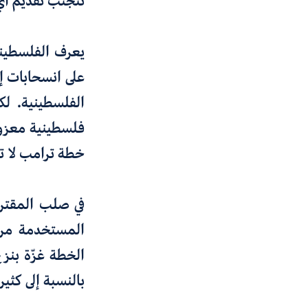
تتجنب تقديم أيّ
يعرف الفلسطيني
على انسحابات إس
الفلسطينية. لك
فلسطينية معزول
خطة ترامب لا ت
في صلب المقترح
المستخدمة مراوِ
الخطة غزّة بنزع
بالنسبة إلى كثي