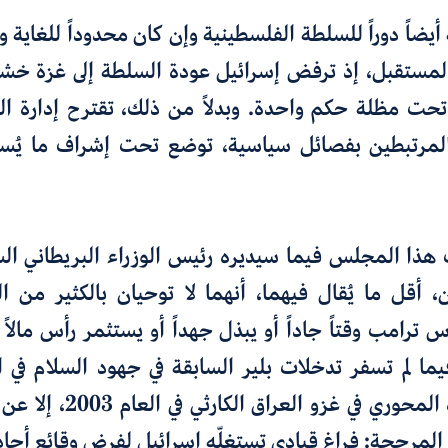
يضاً دوراً للسلطة الفلسطينية وإن كان محدوداً للغاية و
لمستقبل، إذ ترفض إسرائيل عودة السلطة إلى غزة خشي
 تحت مظلة حكم واحدة. وبدلاً من ذلك، تقترح إدارة ال
المرتبطين بفصائل سياسية، توضع تحت إشراف ما 
ذا المجلس فيما سيديره رئيس الوزراء البريطاني السا
أقل ما يُقال فيهما، أنهما لا توحيان بالكثير من ا
س ترامب وقتاً جاداً أو يبذل جهداً أو يستثمر رأس مالاً 
يما لم تسفر تدخلات بلير السابقة في جهود السلام في 
ناهيك عن دوره المحوري في غزو
 المرجحة: فراغ قيادي تستغلّه إسرائيل لفرض وقائع أحاد