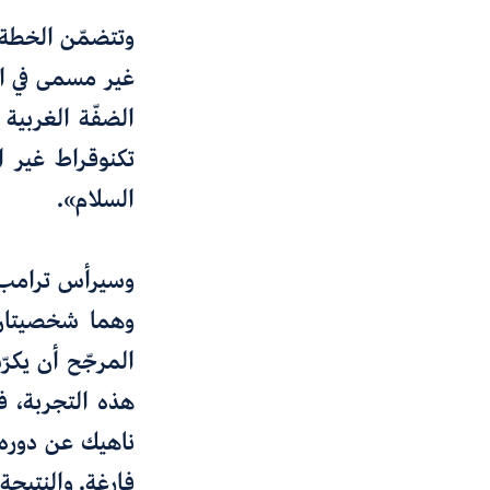
وتتضمّن الخطة أ
غير مسمى في ا
الضفّة الغربية
تكنوقراط غير 
السلام».
وسيرأس ترامب ه
وهما شخصيتان، 
المرجّح أن يكرّ
هذه التجربة، ف
فارغة. والنتيجة