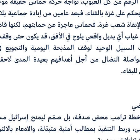
الرغم من كلً العيوب، تواجه حركة حماس حقيقةً موجع
يحكم على غزة بالفناء. فبعد عامين من إبادة جماعية بلا ر
 لإنقاذ شعب غزة. فحماس عاجزة عن حمايتهم، لكنها قاد
غياب أيّ بديل واقعي يلوح في الأفق، قد يكون حتى وقف
ت السبيل الوحيد لوقف المذبحة اليومية والتجويع ف
واصلة النضال من أجل أهدافهم بعيدة المدى لاحقاً، 
للبقاء.
ضي
طة ترامب محض صدفة، بل صمّم ليمنح إسرائيل مس
وربط التنفيذ بمطالب أمنية متبدّلة، والادعاء بالالتزا