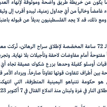
ا يكون عن خريطة طريق واضحة وموثوقة لإنهاء العدو
 غامضاً وخالياً من أيّ جداول زمنية، ليبدو أقرب إلى وثي
مع ذلك، قد لا يجد الفلسطينيون بديلاً عن قبوله باعتبار
باستثناء مهلة الـ 72 ساعة المخصّصة لإطلاق سراح الرهائن، تُرك
 مفتوحةً أمام مفاوضات لاحقة وتأجيلات بلا نهاية. وتجر
اقيات أوسلو كفيلة وحدها بزرع شكوك عميقة تجاه أيّ 
بين أطراف تتفاوت قوتها تفاوتاً صارخاً. ويزداد الأمر 
هو حكومة نتنياهو اليمينية المتطرّفة، التي انتهكت مر
لنار في غزة ولبنان منذ اندلاع القتال في 7 أكتوبر 2023.