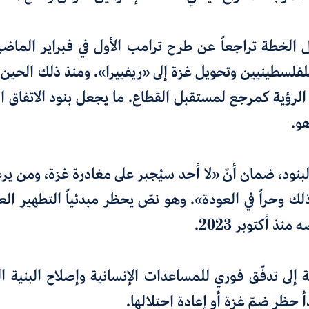
 الخطة تراجعاً عن طرح ترامب الأول في فبراير الماضي،
للفلسطينيين وتحويل غزة إلى «ريفييرا». ومنذ ذلك الحين،
 الرؤية كمرجع لمستقبل القطاع. ما يجعل بنود الاتفاق 
و.
بنود، ضمان أنّ «لا أحد سيُجبر على مغادرة غزة، ومن ير
لك وحراً في العودة». وهو نصّ يحظر مبدئياً التطهير ا
نذ أكتوبر 2023.
إلى تدفّق فوري للمساعدات الإنسانية وإصلاح البنية ال
أ حظر ضمّ غزة أو إعادة احتلالها.