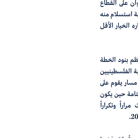
ان على القطاع
قة استسلام منه
ه الخيار الأقل
ت معظم بنود الخطة
بة الفلسطينيين
مسار يقوم على
قتامة حين يكون
اراً وتكراراً