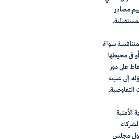
ييم مصادر
لمستقبلية.
متنافسة سواءً
و في محيطها
فاظ على دور
ّله إلى عبء
 التفاوضية.
 الأمنية
لشركاء
 دول مجلس