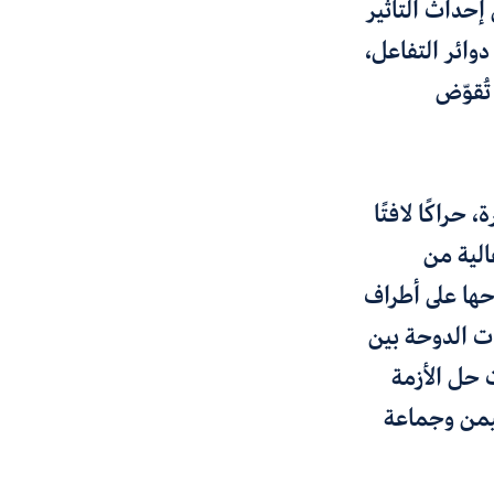
إحداث التأثير
وائر التفاعل،
تُقوّض
حراكًا لافتًا
الية من
احها على أطراف
ت الدوحة بين
ت حل الأزمة
ليمن وجماعة