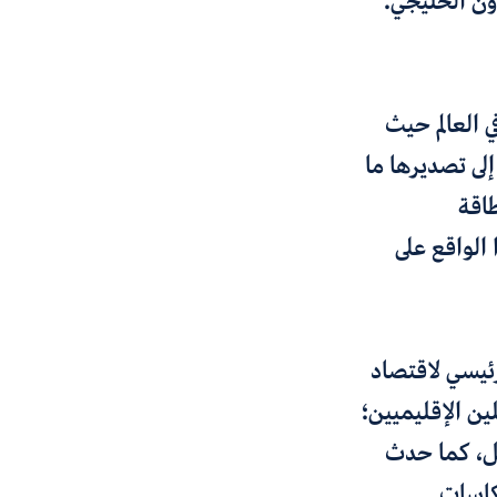
ون الخليجي.
 العالم حيث
فة إلى تصديرها ما
طاقة
م هذا الواقع على
رئيسي لاقتصاد
ين الإقليميين؛
يل، كما حدث
كاسات