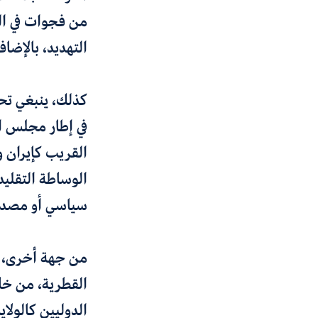
من فجوات في الث
التهديد، بالإضاف
كذلك، ينبغي تحق
في إطار مجلس ال
القريب كإيران و
الوساطة التقليد
سياسي أو مصدر ل
من جهة أخرى، تف
القطرية، من خلا
الدوليين كالول