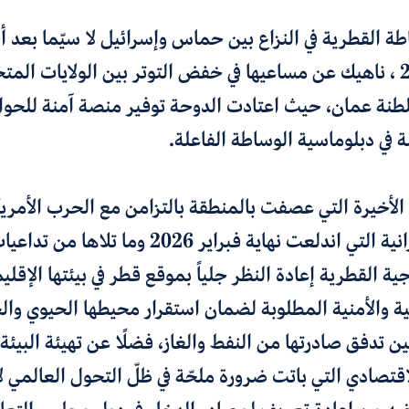
ة القطرية في النزاع بين حماس وإسرائيل لا سيّما بعد 
من أكتوبر 2023 ، ناهيك عن مساعيها في خفض التوتر بين الولايات الم
طنة عمان، حيث اعتادت الدوحة توفير منصة آمنة للحوا
مة في دبلوماسية الوساطة الفاعلة.
 الأخيرة التي عصفت بالمنطقة بالتزامن مع الحرب الأمري
الإسرائيلية-الإيرانية التي اندلعت نهاية فبراير 026
ة القطرية إعادة النظر جلياً بموقع قطر في بيئتها الإقليم
ة والأمنية المطلوبة لضمان استقرار محيطها الحيوي وال
ن تدفق صادرتها من النفط والغاز، فضلًا عن تهيئة البيئة 
قتصادي التي باتت ضرورة ملحّة في ظلّ التحول العالمي ل