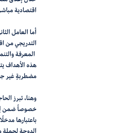
اقتصادية مباشر
التدريجي من اق
المعرفة والتنمي
هذه الأهداف يتط
مضطربةٍ غير جاذ
وهنا، تبرز الحا
خصوصاً ضمن إطا
باعتبارها مدخلً
الدوحة لجملة من