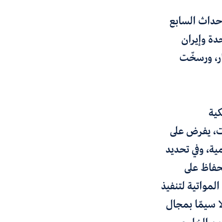
أحداث السابع
تحدة وإيران
ر، ورسخّت
كية
2 وما تلاها من تداعيات، يفرض على
ية، وفي تحديد
حفاظ على
المواتية لتنفيذ
ا سيمّا بمجال