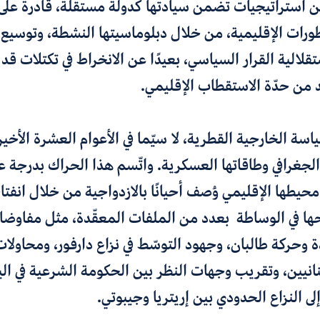
 استراتيجيات تضمن سيادتها كدولة مستقلة، قادرة على 
طورات الإقليمية، من خلال دبلوماسيتها النشطة، وتوسيع د
قلالية القرار السياسي، بعيدًا عن الانخراط في تكتلات قد 
 من حدّة الاستقطاب الإقليمي.
 الخارجية القطرية، لا سيّما في الأعوام العشرة الأخيرة، 
لجغرافي وطاقاتها العسكرية. واتّسم هذا الحراك بدرجة ع
محيطها الإقليمي وُصف أحيانًا بالازدواجية من خلال انفت
ها في الوساطة بعدد من الملفات المعقّدة، مثل مفاوضا
ة وحركة طالبان، وجهود التوسّط في نزاع دارفور، ومحاولا
بنانيين، وتقريب وجهات النظر بين الحكومة الشرعية في ا
لى النزاع الحدودي بين إريتريا وجيبوتي.