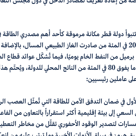
رضه من إعادة تعريف لمصادر الدخل في دول مجلس التعا
تتبوأ دولة قطر مكانة مرموقة كأحد أهم مصدري الطاقة في
تُصدّر ما نسبته 20 في المئة من صادرت الغاز الطبيعي المسال، بالإضا
 800 ألف برميل من النفط الخام يوميًا، فيما تُشكّل عوائد قطاع ال
البتروكيماويات ما يفوق 80 في المئة من الناتج المحلي للدولة، ويُحتّ
على عاملين رئيسيين:
لأول في ضمان التدفق الآمن للطاقة التي تُمثّل العصب ال
لسعي إلى بيئة إقليمية أكثر استقراراً بالتعاون من الفاعل
مسارات لتصدير الوقود الأحفوري تقلّل من مخاطر التعط
ق هرمز في سياق الأزمات الأخيرة وما ترتب عليه من انع