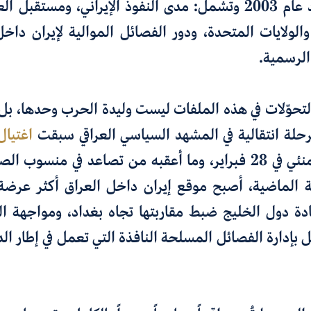
الذي تشكّل بعد عام 2003 وتشمل: مدى النفوذ الإيراني، ومست
والولايات المتحدة، ودور الفصائل الموالية لإيران دا
لرسمية.
لتحوّلات في هذه الملفات ليست وليدة الحرب وحدها، بل
حلة انتقالية في المشهد السياسي العراقي سبقت
اغتيال
الإيراني علي خامنئي في 28 فبراير، وما أعقبه من تصاعد في منس
ة الماضية، أصبح موقع إيران داخل العراق أكثر عرض
ادة دول الخليج ضبط مقاربتها تجاه بغداد، ومواجهة الق
تمثّل بإدارة الفصائل المسلحة النافذة التي تعمل في إطار ال