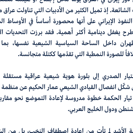
لنفوذ الإيراني على أنها محصورة أساساً في الأوساط ال
طرح يغفل دينامية أكثر أهمية. فقد برزت التحديات الأ
ذ طهران داخل الساحة السياسية الشيعية نفسها، بما 
افاً للصورة النمطية التي تقدّمها ككتلة متجانسة.
تيار الصدري إلى بلورة هوية شيعية عراقية مستقلة
ين شكّل انفصال القيادي الشيعي عمار الحكيم عن منظمة ب
يار الحكمة خطوة مدروسة لإعادة التموضع نحو مقاربة أ
شنطن ودول الخليج العربي.
 الأشد لم تأتِ من إعادة اصطفاف النخب، بل من الش