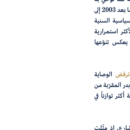
بعض السرديات الشائعة. إذ تميل الكثير من الأدبيات التي تناولت عراق ما بعد 2003 إلى
سياسية السنية
كثر استمرارية
يعكس تنوّعها
ترفض
الوصاية
در المقرّبة من
كثر توازناً في
ارع. إذ مثّلت