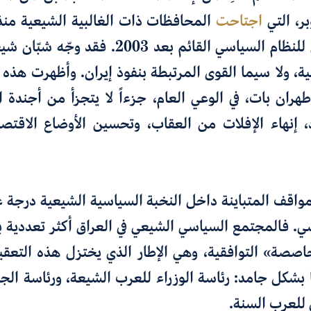
ر، التي
اجتاحت
أبرز تحدٍ شعبي للنظام السياسي القائم بعد 003
ة، ولا سيما القوى المرتبطة بنفوذ إيران. وأظهرت هذه 
ران بات، في الوعي العام، جزءاً لا يتجزأ من أجندة ا
 إنهاء الإفلات من العقاب، وتحسين الأوضاع الاقتص
اقف المتباينة داخل النخبة السياسية الشيعية درجة عال
ي. فالمجتمع السياسي الشيعي في العراق أكثر تعددية ب
صصة» التوافقية، وهي الإطار الذي يختزل هذه التعقي
بشكل جامد: رئاسة الوزراء للعرب الشيعة، ورئاسة الجم
 للعرب السنة.