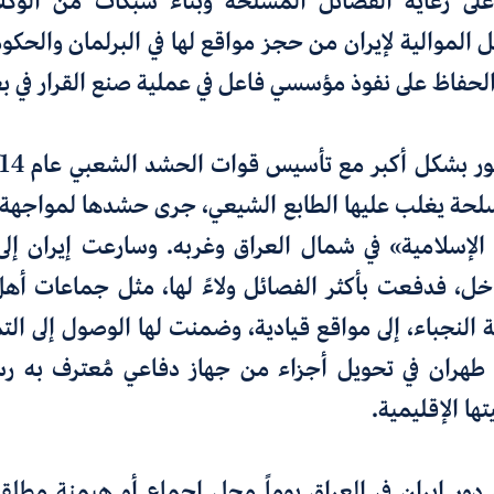
لى رعاية الفصائل المسلحة وبناء شبكات من الوكلا
 الموالية لإيران من حجز مواقع لها في البرلمان والحكو
الحفاظ على نفوذ مؤسسي فاعل في عملية صنع القرار في بغ
حة يغلب عليها الطابع الشيعي، جرى حشدها لمواجهة ا
الإسلامية» في شمال العراق وغربه. وسارعت إيران إلى ا
ل، فدفعت بأكثر الفصائل ولاءً لها، مثل جماعات أه
النجباء، إلى مواقع قيادية، وضمنت لها الوصول إلى ال
هران في تحويل أجزاء من جهاز دفاعي مُعترف به رسمي
ا الإقليمية.
 دور إيران في العراق يوماً محل إجماع أو هيمنة مطلق