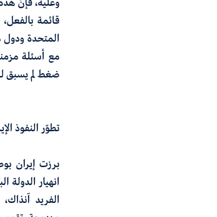
وعليه، فإنّ هذه 
قائمة بالفعل،
المتحدة ودول م
مع أسئلة مزمنة
ضغط لم يسبق له
تطوّر النفوذ الإ
برزت إيران بو
انهيار الدولة ا
الفريد آنذاك،