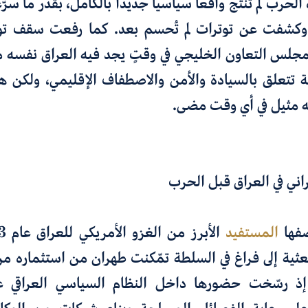
الحرب لم تُنتج واقعاً سياسياً جديداً بالكامل، بقدر ما س
 وكشفت عن توترات لم تُحسم بعد. كما رفعت سقف توق
جلس التعاون الخليجي في وقتٍ يجد فيه العراق نفسه م
 تتعلق بالسيادة والأمن والاصطفاف الإقليمي، ولكن ه
 مثيل في أي وقت مضى.
يراني في العراق قبل الحرب
صفها
المستفيد
لبعثية إلى فراغ في السلطة تمّكنت طهران من استثماره 
 إذ رسّخت حضورها داخل النظام السياسي العراقي عب