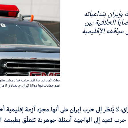
 وإيران بتداعياته
ضايا الخلافية بين
 مواقفه الإقليمية
قوات الأمن العراقية تقف حراسة خلال موكب جنازة
تضم ​​جماعات قوية موالية لإيران، في بغداد في 8 مارس 2026. (أحمد الربيعي / وكالة فرانس برس)
اق، لا يُنظر إلى حرب إيران على أنها مجرّد أزمة إقليمية 
رب تعيد إلى الواجهة أسئلة جوهرية تتعلّق بطبيعة ا