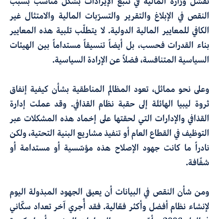
تفشل وزارة المالية في تتبّع الإيرادات بشكل مناسب بسبب
النقص في الإبلاغ والتقرير والتسرّبات المالية والامتثال غير
الكافي للمعايير المالية الدولية. لا يتطلّب تلبية هذه المعايير
بناء القدرات فحسب، بل أيضاً تنسيقاً مستداماً بين الهيئات
السياسية المتنافسة، فضلاً عن الإرادة السياسية.
وعلى نحو مماثل، تعود المظالم المناطقية بشأن كيفية إنفاق
ثروة ليبيا الهائلة إلى حقبة نظام القذافي. وقد عملت إدارة
القذافي والإدارات التي لحقتها على إخماد هذه المشكلات عبر
التوظيف في القطاع العام أو تنفيذ مشاريع البنية التحتية، ولكن
نادراً ما كانت جهود الإصلاح هذه مؤسّسية أو مستدامة أو
شفّافة.
ومن شأن النقص في البيانات أن يعيق الجهود المبذولة اليوم
لإنشاء نظام أفضل وأكثر فعّالية. فقد أُجري آخر تعداد سكّاني