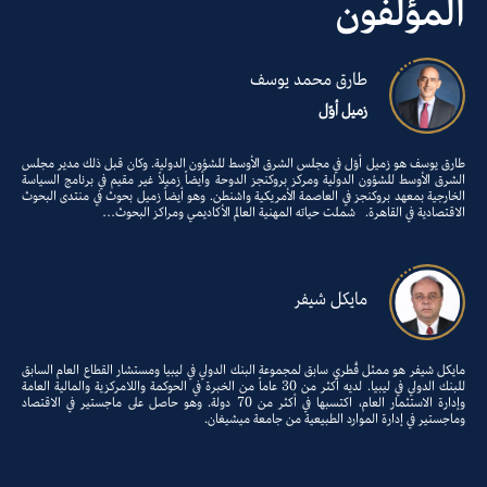
المؤلّفون
طارق محمد يوسف
زميل أوّل
طارق يوسف هو زميل أوّل في مجلس الشرق الأوسط للشؤون الدولية. وكان قبل ذلك مدير مجلس
الشرق الأوسط للشؤون الدولية ومركز بروكنجز الدوحة وأيضاً زميلاً غير مقيم في برنامج السياسة
الخارجية بمعهد بروكنجز في العاصمة الأمريكية واشنطن. وهو أيضاً زميل بحوث في منتدى البحوث
الاقتصادية في القاهرة. شملت حياته المهنية العالم الأكاديمي ومراكز البحوث…
مايكل شيفر
مايكل شيفر هو ممثل قُطري سابق لمجموعة البنك الدولي في ليبيا ومستشار القطاع العام السابق
للبنك الدولي في ليبيا. لديه أكثر من 30 عاماً من الخبرة في الحوكمة واللامركزية والمالية العامة
وإدارة الاستثمار العام، اكتسبها في أكثر من 70 دولة. وهو حاصل على ماجستير في الاقتصاد
وماجستير في إدارة الموارد الطبيعية من جامعة ميشيغان.