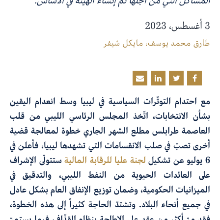
المشاكل التي من أجلها تمّ إنشاء الهيئة في الأساس.
3 أغسطس، 2023
طارق محمد يوسف
،
مايكل شيفر
مع احتدام التوتّرات السياسية في ليبيا وسط انعدام اليقين
بشأن الانتخابات، اتّخذ المجلس الرئاسي الليبي من قلب
العاصمة طرابلس مطلع الشهر الجاري خطوة لمعالجة قضية
أخرى تصبّ في صلب الانقسامات التي تشهدها ليبيا، فأعلن في
6 يوليو عن تشكيل
لجنة
عليا للرقابة المالية
ستتولّى الإشراف
على العائدات الحيوية من النفط الليبي، والتدقيق في
الميزانيات الحكومية، وضمان توزيع الإنفاق العام بشكل عادل
في جميع أنحاء البلاد. وتشتدّ الحاجة كثيراً إلى هذه الخطوة،
فقد مرّ أكثر من عقد على الإطاحة بنظام القذّافي، فيما يستمرّ