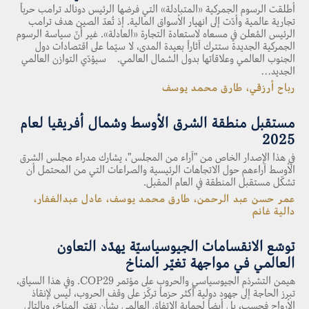
أطلقت الرسوم الجمركية «المتبادلة» التي فرضها الرئيس دونالد ترامب حرباً
تجارية عالمية وأدّت إلى انهيار الأسواق المالية. إذ تُعدّ الصين هدف ترامب
الرئيس المُعلن في مسعاه لاستعادة التجارة «العادلة». غير أنّ سياسة الرسوم
الجمركية الجديدة ستترك آثاراً بعيدة المدى، لا سيّما على اقتصادات دول
الجنوب العالمي وعلاقاتها بدول الشمال العالمي. سيؤدّي التوازن العالمي
الجديد…
رباح أرزقي، طارق محمد يوسف
مستقبل منطقة الشرق الأوسط وشمال أفريقيا لعام
2025
في هذا الإصدار الخاص من "آراء من المجلس"، يشارك مدراء مجلس الشرق
الأوسط آراءهم حول الاتجاهات الرئيسية والصراعات التي من المحتمل أن
تشكّل مستقبل المنطقة في العام المقبل.
عمر حسن عبد الرحمن، طارق محمد يوسف، عادل عبدالغفار،
دالية غانم
توسّع الانقسامات الجيوسياسيّة يهدّد التعاون
العالمي في مواجهة تغيّر المناخ
هيمن التشرذم الجيوسياسي والحروب على مؤتمر COP29. وفي هذا السياق،
تبرز الحاجة إلى جهود دولية أكثر حزماً تركّز على وقف الحروب، ليس لإنقاذ
الأرواح فحسب، بل أيضاً لحماية الاتفاق العالمي بشأن تغيّر المناخ، وبالتالي