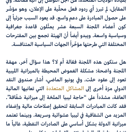
بقيادة الولايات المتّحدة، من أجل التوصّل إلى آليّة مماثلة. وفي
المقابل، لم تبرز أي ردود فعل محلّية على الإعلان، وهو مؤشّر
على حصول المبادرة على دعم واسع. قد يعود السبب جزئياً إلى
كون أعضاء اللجنة السبعة عشر يمثّلون قاعدة جغرافية
وسياسية واسعة. ويبدو أيضاً أنّ الهيئة تجمع بين المقترحات
المختلفة التي طرحتها مؤخّراً الجهات السياسية المتنافسة.
هل ستكون هذه اللجنة فعّالة أم لا؟ هذا سؤال آخر. مهمّة
اللجنة واضحة: مشكلة الغموض المحيطة بالميزانية الليبية
تعود إلى عقود خلت. وفي يونيو الماضي، أشار صندوق النقد
الدولي مرّة أخرى إلى
المشاكل المتعدّدة
التي تعانيها المالية
العامّة، مشدّداً على “حاجة ليبيا الملحّة إلى ميزانية شفّافة”.
فقد كانت المبادرات السابقة لتحقيق إصلاحات مالية وإضفاء
المزيد من الشفافية في ليبيا عشوائية وسريعة. وبينما تعتمد
ميزانية الدولة بشكل أساسي على الصادرات النفطية، غالباً ما