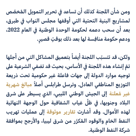
ومن شأن اللجنة كذلك أن تساعد في تحرير التمويل المُخصّص
لمشاريع البنية التحتية التي أوقفها مجلس النواب في طبرق،
بعد أن سحب دعمه لحكومة الوحدة الوطنية في العام 2022،
ودعم حكومة منافِسة لها بعد ذلك بوقتٍ قصيرٍ.
ولكن، قد تتسبّب اللجنة أيضاً بتعميق المشاكل التي من أجلها
تمّ إنشاء هذه اللجنة في الأساس، بحيث قد تضفي الشرعية على
توجيه موارد الدولة إلى جهات فاعلة غير حكومية تحت ذريعة
التوزيع المناطقي العادل. وترسل طرابلس أصلاً
مبالغ شهرية
غير مُعلنة
إلى الجيش الوطني الليبي، الذي يسيطر على شرق
البلاد وجنوبها، في ظلّ غياب الشفافية حول الوجهة النهائية
لهذه الأموال. وقد أشارت
تقارير موثوقة
إلى عمليات تهريب
النفط الخام والوقود المُكرَّر من شرق ليبيا، والأرجح بموافقة
شركة النفط الوطنية.