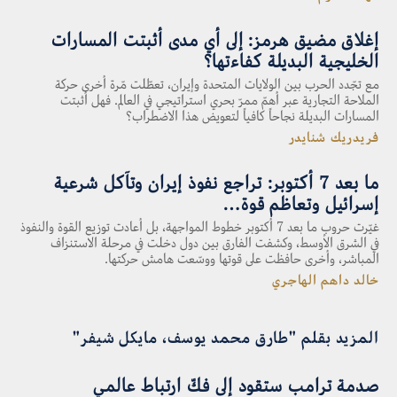
إغلاق مضيق هرمز: إلى أي مدى أثبتت المسارات
الخليجية البديلة كفاءتها؟
مع تجّدد الحرب بين الولايات المتحدة وإيران، تعطّلت مّرة أخرى حركة
الملاحة التجارية عبر أهمّ ممرّ بحري استراتيجي في العالم. فهل أثبتت
المسارات البديلة نجاحاً كافياً لتعويض هذا الاضطراب؟
فريدريك شنايدر
ما بعد 7 أكتوبر: تراجع نفوذ إيران وتآكل شرعية
إسرائيل وتعاظم قوة…
غيّرت حروب ما بعد 7 أكتوبر خطوط المواجهة، بل أعادت توزيع القوة والنفوذ
في الشرق الأوسط، وكشفت الفارق بين دول دخلت في مرحلة الاستنزاف
المباشر، وأخرى حافظت على قوتها ووسّعت هامش حركتها.
خالد داهم الهاجري
المزيد بقلم "طارق محمد يوسف، مايكل شيفر"
صدمة ترامب ستقود إلى فكّ ارتباط عالمي