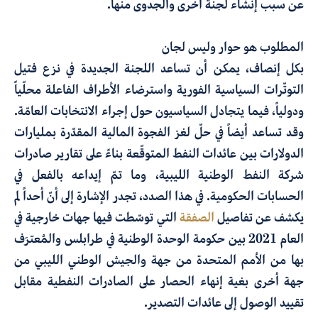
عن سبب إنشاء لجنة أخرى والجدوى منها.
المطلوب هو حوار وليس لجان
بكل إنصاف، يمكن أن تساعد اللجنة الجديدة في نزع فتيل
التوتّرات السياسية الفورية واسترضاء الأطراف الفاعلة محلّياً
ودولياً، فيما يتجادل السياسيون حول إجراء الانتخابات العامّة.
وقد تساعد أيضاً في حلّ لغز الفجوة المالية المقدّرة بمليارات
الدولارات بين عائدات النفط المتوقّعة بناءً على تقارير صادرات
شركة النفط الوطنية الليبية، وما تمّ إيداعه بالفعل في
الحسابات الحكومية. في هذا الصدد، تجدر الإشارة إلى أنّ أحداً لم
يكشف عن تفاصيل
الصفقة
التي توسّطت فيها جهات خارجية في
العام 2021 بين حكومة الوحدة الوطنية في طرابلس والمُعترَف
بها من الأمم المتحدة من جهة والجيش الوطني الليبي من
جهة أخرى بغية إنهاء الحصار على الصادرات النفطية مقابل
تقييد الوصول إلى عائدات التصدير.