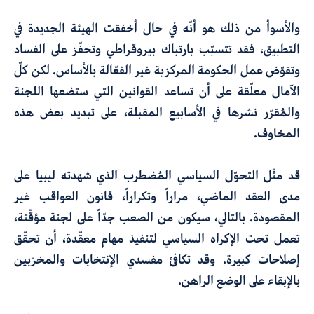
والأسوأ من ذلك هو أنّه في حال أخفقت الهيئة الجديدة في
التطبيق، فقد تتسبّب بارتباك بيروقراطي وتحفّز على الفساد
وتقوّض عمل الحكومة المركزية غير الفعّالة بالأساس. لكن كلّ
الآمال معلّقة على أن تساعد القوانين التي ستضعها اللجنة
والمُقرّر نشرها في الأسابيع المقبلة، على تبديد بعض هذه
المخاوف.
قد مثّل التحوّل السياسي المُضطرب الذي شهدته ليبيا على
مدى العقد الماضي، مراراً وتكراراً، قانون العواقب غير
المقصودة. بالتالي، سيكون من الصعب جدّاً على لجنة مؤقّتة،
تعمل تحت الإكراه السياسي لتنفيذ مهام معقّدة، أن تحقّق
إصلاحات كبيرة. وقد تكافئ مفسدي الإنتخابات والمخرّبين
بالإبقاء على الوضع الراهن.