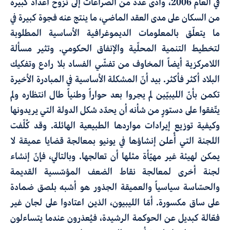
في العام 2006، وأدّى عدد من الصراعات إلى نزوح أعداد كبيرة
من السكان على مدى العقد الماضي، ما ينتج عنه فجوة كبيرة في
ما يتعلّق بالمعلومات الديموغرافية الأساسية المطلوبة
لتخطيط التنمية المحلّية والإنفاق الحكومي. وتثير مسألة
اللامركزية أيضاً المخاوف من تفشّي الفساد بلا رادع وتفكيك
البلاد أكثر فأكثر. بيد أنّ المشكلة الأساسية في المبادرة الأخيرة
تكمن بأنّ الليبيّين لم يجروا بعد حواراً وطنياً طال انتظاره ولم
يتّفقوا على دستورٍ من شأنه أن يحدّد شكل الدولة التي يريدونها
وكيفية توزيع إيرادات مواردها الطبيعية الهائلة. وقد كُلّفت
اللجنة التي أُعلن إنشاؤها في يونيو بمعالجة قضايا عميقة لا
يمكن لهيئة غير مهيّأة مثلها أن تعالجها. وبالتالي، فإنّ إنشاء
لجنة أخرى لمعالجة نقاط الضعف المؤسّسية القديمة
والحسّاسة سياسياً والعميقة الجذور هو أشبه بلصق ضمادة
على ساق مكسورة. أمّا الليبيون، الذين اعتادوا على لجان غير
فعّالة كبديل عن الحوكمة الرشيدة، فيُعذرون عندما يتساءلون