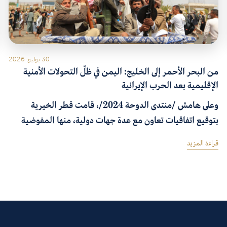
30 يوليو, 2026
من البحر الأحمر إلى الخليج: اليمن في ظلّ التحولات الأمنية
الإقليمية بعد الحرب الإيرانية
وعلى هامش /منتدى الدوحة 2024/، قامت قطر الخيرية
بتوقيع اتفاقيات تعاون مع عدة جهات دولية، منها المفوضية
السامية للأمم المتحدة لشؤون اللاجئين، ومنظمة آدام سميث
قراءة المزيد
الدولية للاستشارات، ومجلس الشرق الأوسط للشؤون الدولية،
ومركز دراسات النزاع والعمل الإنساني.