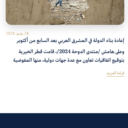
28 يوليو, 2026
إعادة بناء الدولة في المشرق العربي بعد السابع من أكتوبر
وعلى هامش /منتدى الدوحة 2024/، قامت قطر الخيرية
بتوقيع اتفاقيات تعاون مع عدة جهات دولية، منها المفوضية
السامية للأمم المتحدة لشؤون اللاجئين، ومنظمة آدام سميث
قراءة المزيد
الدولية للاستشارات، ومجلس الشرق الأوسط للشؤون الدولية،
ومركز دراسات النزاع والعمل الإنساني.