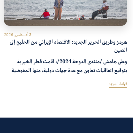
3 أغسطس, 2026
هرمز وطريق الحرير الجديد: الاقتصاد الإيراني من الخليج إلى
الصين
وعلى هامش /منتدى الدوحة 2024/، قامت قطر الخيرية
بتوقيع اتفاقيات تعاون مع عدة جهات دولية، منها المفوضية
السامية للأمم المتحدة لشؤون اللاجئين، ومنظمة آدام سميث
قراءة المزيد
الدولية للاستشارات، ومجلس الشرق الأوسط للشؤون الدولية،
ومركز دراسات النزاع والعمل الإنساني.