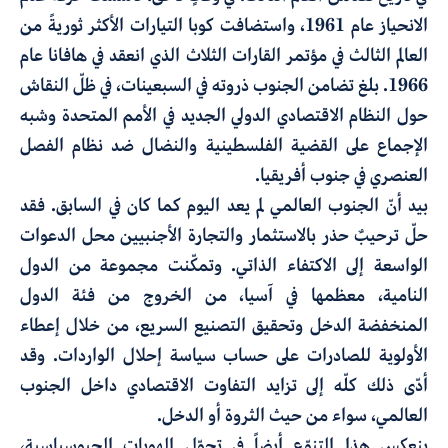
الانحياز عام 1961، واستضافت كوبا التيارات الأكثر ثوريةً من
العالم الثالث في مؤتمر القارات الثلاث الذي انعقد في هافانا عام
1966. بلغ تضامن الجنوب ذروته في السبعينات، في ظلّ النقاش
حول النظام الاقتصادي الدولي الجديد في الأمم المتحدة وشبه
الإجماع على القضية الفلسطينية والنضال ضد نظام الفصل
العنصري في جنوب أفريقيا.
بيد أنّ الجنوب العالمي لم يعد اليوم كما كان في السابق. فقد
حلّ ترحيبٌ حذر بالاستثمار والتجارة الأجنبيين محل الدعوات
الواسعة إلى الاكتفاء الذاتي. وتمكّنت مجموعة من الدول
النامية، معظمها في آسيا، من الخروج من فئة الدول
المنخفضة الدخل وتحقيق التصنيع السريع، من خلال إعطاء
الأولوية للصادرات على حساب سياسة إحلال الواردات. وقد
أدّى ذلك كلّه إلى تزايد التفاوت الاقتصادي داخل الجنوب
العالمي، سواء من حيث الثروة أو الدخل.
ينعكس هذا التنوّع أيضاً في تحوّل الهويات الجيوسياسية،