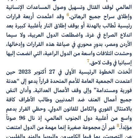
العالمي لوقف القتال وتسهيل وصول المساعدات الإنسانية
6
وإطلاق سراح جميع الرهائن.
وقد اعتُمدت أربعة قرارات
رئيسية تُطالب بالهدنة أو بوقف إطلاق النار بأغلبية كبيرة بعد
اندلاع الصراع في غزة. واضطلعت الدول العربية، ولا سيما
الأردن ومصر، بدورٍ محوري في صياغة هذه القرارات وإدخالها،
وحشدت ائتلافات واسعة من الدول الراعية، التي انضمت إليها
7
إسبانيا في وقت لاحق.
اتُخذت الخطوة الرئيسية الأولى في 27 أكتوبر 2023 حين
اعتمدت الجمعية العامة للأمم المتحدة قراراً يدعو إلى “هدنة
فورية ومستدامة” وإلى وقف الأعمال العدائية. وأدان النصّ
جميع أعمال العنف ضد المدنيين وطالب الأطراف كافة
بالامتثال الفوري والكامل للقانون الدولي. وحظي القرار بدعم
واسع من أغلبية دول الجنوب العالمي، إذ نال 96 صوتاً
8
مؤيّداً.
غير أنّ مجموعة صغيرة إنما مهمة من الدول امتنعت
عن التصويت، بما فيها الكاميرون وإثيوبيا والهند والفلبين،