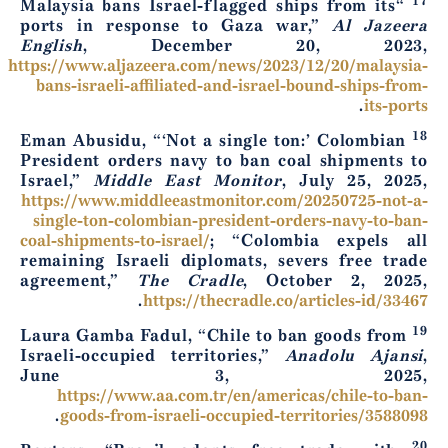
17
“Malaysia bans Israel-flagged ships from its
ports in response to Gaza war,”
Al Jazeera
English
, December 20, 2023,
https://www.aljazeera.com/news/2023/12/20/malaysia-
bans-israeli-affiliated-and-israel-bound-ships-from-
.
its-ports
18
Eman Abusidu, “‘Not a single ton:’ Colombian
President orders navy to ban coal shipments to
Israel,”
Middle East Monitor
, July 25, 2025,
https://www.middleeastmonitor.com/20250725-not-a-
single-ton-colombian-president-orders-navy-to-ban-
coal-shipments-to-israel/
; “Colombia expels all
remaining Israeli diplomats, severs free trade
agreement,”
The Cradle
, October 2, 2025,
.
https://thecradle.co/articles-id/33467
19
Laura Gamba Fadul, “Chile to ban goods from
Israeli-occupied territories,”
Anadolu Ajansi
,
June 3, 2025,
https://www.aa.com.tr/en/americas/chile-to-ban-
.
goods-from-israeli-occupied-territories/3588098
20