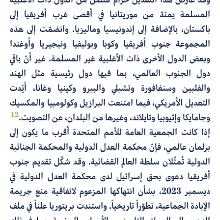
المسلمة يمتدّ من موريتانيا في أقصى غرب أفريقيا إلى
باكستان، بالإضافة إلى إندونيسيا وماليزيا. وانضمّت إلى هذه
المجموعة جنوب أفريقيا وكوبا وبوليفيا ونيجيريا وأوغندا
وبعض الدول الأخرى ذات الأغلبية غير المسلمة. غير أنّ باقي
دول الجنوب العالمي، بما فيها دول رئيسية مثل الهند
والفلبين وسنغافورة وتشيلي والبيرو وكينيا وغانا، أيّدت
التعديل الأمريكي، فيما امتنعت البرازيل وكولومبيا والمكسيك
12
وجامايكا وإثيوبيا وتايلاند، وغيرها من البلدان، عن التصويت.
إذا كانت الجمعية العامة للأمم المتحدة أقرب ما يكون إلى
برلمان عالمي، فإنّ محكمة العدل الدولية والمحكمة الجنائية
الدولية تُمثّلان سلطة العالم القضائية. وقد شكّل تقديم جنوب
أفريقيا دعوى بحق إسرائيل لدى محكمة العدل الدولية في
ديسمبر 2023، بشأن انتهاكها المزعوم لاتفاقية منع جريمة
الإبادة الجماعية، تطوّراً تاريخياً. واستندت بريتوريا علناً في ملف