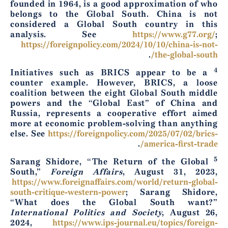
founded in 1964, is a good approximation of who
belongs to the Global South. China is not
considered a Global South country in this
analysis. See
https://www.g77.org/
;
https://foreignpolicy.com/2024/10/10/china-is-not-
.
the-global-south/
4
Initiatives such as BRICS appear to be a
counter example. However, BRICS, a loose
coalition between the eight Global South middle
powers and the “Global East” of China and
Russia, represents a cooperative effort aimed
more at economic problem-solving than anything
else. See
https://foreignpolicy.com/2025/07/02/brics-
.
america-first-trade/
5
Sarang Shidore, “The Return of the Global
South,”
Foreign Affairs
, August 31, 2023,
https://www.foreignaffairs.com/world/return-global-
south-critique-western-power
; Sarang Shidore,
“What does the Global South want?”
International Politics and Society
, August 26,
2024,
https://www.ips-journal.eu/topics/foreign-