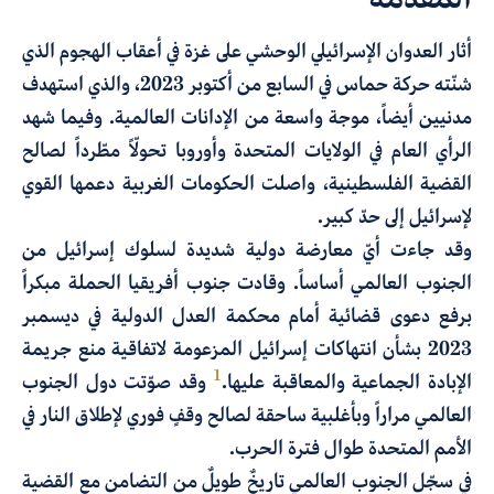
أثار العدوان الإسرائيلي الوحشي على غزة في أعقاب الهجوم الذي
شنّته حركة حماس في السابع من أكتوبر 2023، والذي استهدف
مدنيين أيضاً، موجة واسعة من الإدانات العالمية. وفيما شهد
الرأي العام في الولايات المتحدة وأوروبا تحولّاً مطّرداً لصالح
القضية الفلسطينية، واصلت الحكومات الغربية دعمها القوي
لإسرائيل إلى حدّ كبير.
وقد جاءت أيّ معارضة دولية شديدة لسلوك إسرائيل من
الجنوب العالمي أساساً. وقادت جنوب أفريقيا الحملة مبكراً
برفع دعوى قضائية أمام محكمة العدل الدولية في ديسمبر
2023 بشأن انتهاكات إسرائيل المزعومة لاتفاقية منع جريمة
1
الإبادة الجماعية والمعاقبة عليها.
وقد صوّتت دول الجنوب
العالمي مراراً وبأغلبية ساحقة لصالح وقفٍ فوري لإطلاق النار في
الأمم المتحدة طوال فترة الحرب.
في سجّل الجنوب العالمي تاريخٌ طويلٌ من التضامن مع القضية