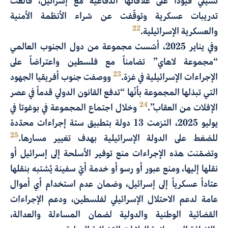
تشيلي قيوداً على علاقاتها الدفاعية مع إسرائيل، فألغت
تدريبات عسكرية وتوقّفت عن شراء الأنظمة الأمنية
22
والعسكرية الإسرائيلية.
وفي يناير 2025، أسّست مجموعة من دول الجنوب العالمي
“مجموعة لاهاي” تضامناً مع فلسطين واعتراضاً على
23
الإجراءات الإسرائيلية في غزة.
ووصفت جنوب أفريقيا الجهود
التي تبذلها المجموعة بأنّها “تدفع القانون الدولي قدماً في عصر
24
الإفلات من العقاب”.
وخلال اجتماع المجموعة في بوغوتا في
يوليو 2025، التزمت 13 دولة بتطبيق ستة إجراءات محدّدة
25
للضغط على الدولة الإسرائيلية بهدف تغيير مسارها.
وتضمّنت هذه الإجراءات منع توفير الأسلحة إلى إسرائيل أو
نقلها إليها، ومنع عبور أو رسو أو خدمة أيّ سفينة يُشتبه بنقلها
عتاداً عسكرياً إلى إسرائيل، وضمان عدم استخدام أي أموال
عامة لدعم الاحتلال الإسرائيلي لفلسطين، ودعم الإجراءات
القضائية الوطنية والدولية لضمان المساءلة والعدالة،