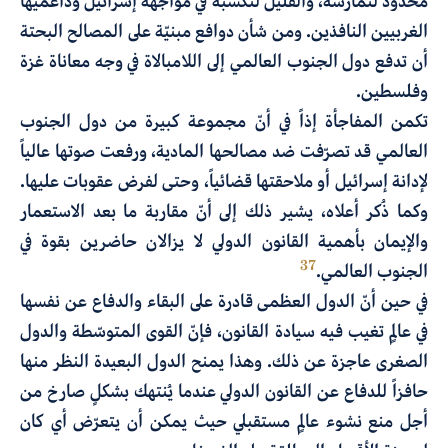
محدود لتمارسه، والقليل لتكسبه في مواجهة إسرائيل وداعميها
الغربيين النافذين. ومن شأن دوافع مبنيّة على المصالح البحتة
أن تدفع دول الجنوب العالمي إلى اللامبالاة في وجه معاناة غزة
وفلسطين.
تكمن المفاجأة إذاً في أنّ مجموعة كبيرة من دول الجنوب
العالمي قد تصرّفت ضد مصالحها المادية، ورفعت صوتها عالياً
لإدانة إسرائيل أو ملاحقتها قضائياً، وحتى لفرض عقوبات عليها.
وكما ذُكر أعلاه، يشير ذلك إلى أنّ مقاربة ما بعد الاستعمار
والإيمان بأهمية القانون الدولي لا يزالان حاضرين بقوة في
37
الجنوب العالمي.
في حين أنّ الدول العظمى قادرة على البقاء والدفاع عن نفسها
في عالمٍ تغيب فيه سيادة القانون، فإنّ القوى المتوسّطة والدول
الصغرى عاجزة عن ذلك. وهذا يمنح الدول البعيدة النظر منها
حافزاً للدفاع عن القانون الدولي عندما يُنتهك بشكلٍ صارخ من
أجل منع نشوء عالمٍ مستقبلي حيث يمكن أن يتعرّض أي كان