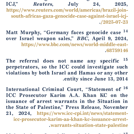
ICJ,”
Reuters
, July 24, 2025,
https://www.reuters.com/world/americas/brazil-join-
south-africas-gaza-genocide-case-against-israel-icj-
.
2025-07-23/
14
Matt Murphy, “Germany faces genocide case
over Israel weapon sales,”
BBC
, April 9, 2024,
https://www.bbc.com/news/world-middle-east-
.
68759146
15
The referral does not name any specific
perpetrators, so the ICC could investigate such
violations by both Israel and Hamas or any other
entity since June 13, 2014.
16
International Criminal Court, “Statement of
ICC Prosecutor Karim A.A. Khan KC on the
issuance of arrest warrants in the Situation in
the State of Palestine,” Press Release, November
21, 2024,
https://www.icc-cpi.int/news/statement-
icc-prosecutor-karim-aa-khan-kc-issuance-arrest-
.
warrants-situation-state-palestine