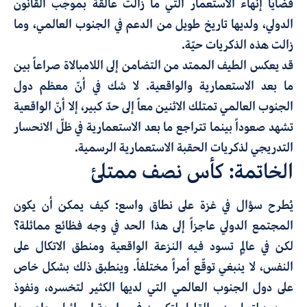
قضايا إنهاء الاستعمار التي ما زالت عالقة بموجب القانون
الدولي، ولديها تاريخ طويل من الدعم في الجنوب العالمي، وما
زالت هذه الذكريات حيّة.
قد يعكس الطيف الممتد من التضامن إلى اللامبالاة صراعاً بين
ما بعد الاستعمارية والواقعية. لا شك في أنّ معظم دول
الجنوب العالمي تمتلك الاثنين معاً إلى حدّ كبير، إلا أنّ الواقعية
تشهد صعوداً بينما تتراجع ما بعد الاستعمارية في ظلّ الانحسار
التدريجي لذكريات الحقبة الاستعمارية الرسمية.
الخاتمة: كأس نصف ممتلئ
يُطرح سؤال في غزة على نطاق واسع: كيف يمكن أن يكون
المجتمع الدولي عاجزاً إلى هذا الحد في وجه فظائع مماثلة؟
لكن في عالمٍ تسود فيه النزعة الواقعية ومنطق الاتكال على
النفس، لا ينبغي توقّع أمراً مختلفاً. وينطبق ذلك بشكل خاص
على دول الجنوب العالمي التي لديها الكثير لتخسره، ونفوذ