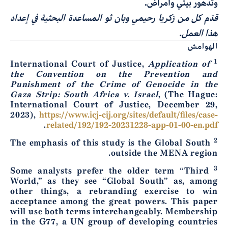
وتدهور بيئي وأمراض.
قدّم كل من زكريا رحيمي وبان ثو المساعدة البحثية في إعداد
هذا العمل.
الهوامش
1
Application of
International Court of Justice,
the Convention on the Prevention and
Punishment of the Crime of Genocide in the
Gaza Strip: South Africa v. Israel
, (The Hague:
International Court of Justice, December 29,
2023),
https://www.icj-cij.org/sites/default/files/case-
.
related/192/192-20231228-app-01-00-en.pdf
2
The emphasis of this study is the Global South
outside the MENA region.
3
Some analysts prefer the older term “Third
World,” as they see “Global South” as, among
other things, a rebranding exercise to win
acceptance among the great powers. This paper
will use both terms interchangeably. Membership
in the G77, a UN group of developing countries