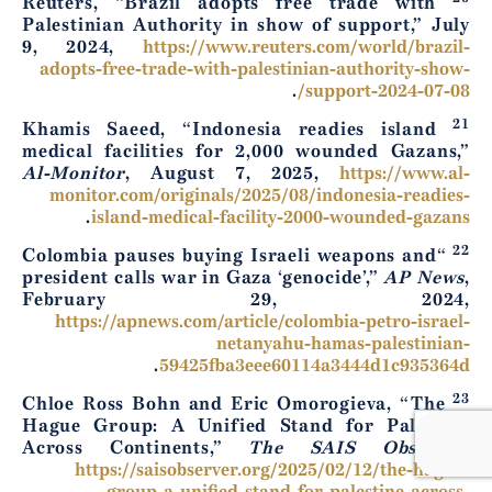
Reuters, “Brazil adopts free trade with
Palestinian Authority in show of support,” July
9, 2024,
https://www.reuters.com/world/brazil-
adopts-free-trade-with-palestinian-authority-show-
.
support-2024-07-08/
21
Khamis Saeed, “Indonesia readies island
medical facilities for 2,000 wounded Gazans,”
Al-Monitor
, August 7, 2025,
https://www.al-
monitor.com/originals/2025/08/indonesia-readies-
.
island-medical-facility-2000-wounded-gazans
22
“Colombia pauses buying Israeli weapons and
president calls war in Gaza ‘genocide’,”
AP News
,
February 29, 2024,
https://apnews.com/article/colombia-petro-israel-
netanyahu-hamas-palestinian-
.
59425fba3eee60114a3444d1c935364d
23
Chloe Ross Bohn and Eric Omorogieva, “The
Hague Group: A Unified Stand for Palestine
Across Continents,”
The SAIS Observer
,
https://saisobserver.org/2025/02/12/the-hague-
group-a-unified-stand-for-palestine-across-