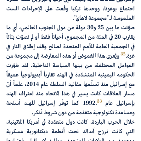
اجتماع بوغوتا، ووحدها تركيا وقّعت على الإجراءات الست
الملموسة لـ”مجموعة لاهاي”.
صوّتت ما بين 25 و30 دولة من دول الجنوب العالمي، أي ما
يقارب 20 في المئة من المجموع، أحياناً فقط أو لم تصوّت بتاتاً
في الجمعية العامة للأمم المتحدة لصالح وقف إطلاق النار في
32
غزة.
ويُعزى هذا الغموض أو هذه المعارضة إلى مجموعة من
العوامل المختلفة، من بينها السياسة الداخلية. لقد طوّرت
الحكومة اليمينية المتشدّدة في الهند تقارباً أيديولوجياً عميقاً
مع إسرائيل منذ تسلّمها مقاليد السلطة عام 2014، علماً أنّ
مسار العلاقات كانت يسير في هذا الاتجاه منذ اعتراف الهند
33
بإسرائيل عام 1992.
كما توفّر إسرائيل للهند أسلحة
ومساعدة تكنولوجية متقدّمة من دون شروط تُذكر.
خلال الحرب الباردة، كانت دول متعدّدة في أمريكا اللاتينية،
التي كانت ترزح آنذاك تحت أنظمة ديكتاتورية عسكرية
مدعومة من الولايات المتحدة، موالية لإسرائيل باعتبارها