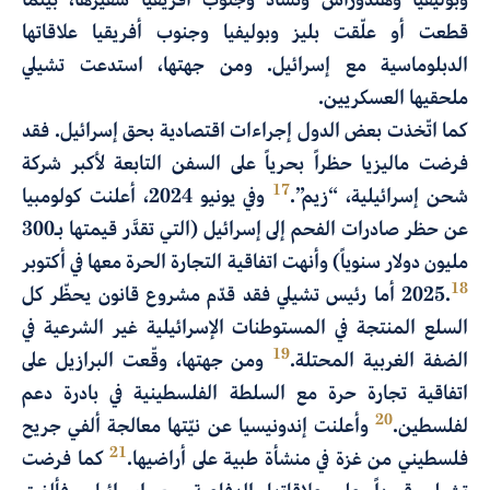
قطعت أو علّقت بليز وبوليفيا وجنوب أفريقيا علاقاتها
الدبلوماسية مع إسرائيل. ومن جهتها، استدعت تشيلي
ملحقيها العسكريين.
كما اتّخذت بعض الدول إجراءات اقتصادية بحق إسرائيل. فقد
فرضت ماليزيا حظراً بحرياً على السفن التابعة لأكبر شركة
17
شحن إسرائيلية، “زيم”.
وفي يونيو 2024، أعلنت كولومبيا
عن حظر صادرات الفحم إلى إسرائيل (التي تقدَّر قيمتها بـ300
مليون دولار سنوياً) وأنهت اتفاقية التجارة الحرة معها في أكتوبر
18
2025.
أما رئيس تشيلي فقد قدّم مشروع قانون يحظّر كل
السلع المنتجة في المستوطنات الإسرائيلية غير الشرعية في
19
الضفة الغربية المحتلة.
ومن جهتها، وقّعت البرازيل على
اتفاقية تجارة حرة مع السلطة الفلسطينية في بادرة دعم
20
لفلسطين.
وأعلنت إندونيسيا عن نيّتها معالجة ألفي جريح
21
فلسطيني من غزة في منشأة طبية على أراضيها.
كما فرضت