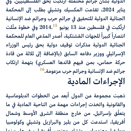
الدولية بشأن جرائم محتملة ارتُكبت بحق الفلسطينيين. وفي
يناير 2024، تقدّمت المكسيك وتشيلي بطلب إلى المحكمة
الجنائية الدولية للتحقيق في جرائم حرب وجرائم ضد الإنسانية
15
ارتُكبت في فلسطين منذ 13 يونيو 2014.
وفي خطوة مثّلت
انتصاراً كبيراً للجهات المُشتكية، أصدر المدّعي العام للمحكمة
الجنائية الدولية مذكرات توقيف دولية بحق رئيس الوزراء
الإسرائيلي ووزير دفاعه السابق (بالإضافة إلى ثلاثة من قادة
حركة حماس، بمن فيهم قائدها العسكري) بتهمة ارتكاب
16
جرائم ضد الإنسانية وجرائم حرب مزعومة.
الإجراءات المادية
ذهبت مجموعة من الدول أبعد من الخطوات الدبلوماسية
والقانونية واتخذت إجراءات مهمة من الناحية المادية في ما
يتعلّق بإسرائيل. من خارج منطقة الشرق الأوسط وشمال
أفريقيا، استدعت كل من بليز والبرازيل وتشيلي وكولومبيا
وبوليفيا وهندوراس وتشاد وجنوب أفريقيا سفيرها، بينما