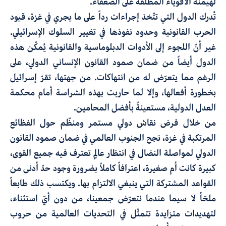
لهيمنة الأقوياء المطلقة على الضعفاء.
تُدرك الدول التي تتّخذ إجراءات رداً على ما يجري في غزة، قيود
الحرب القانونية وحدود نفوذها في تغيير السلوك الإسرائيلي.
غير أنّ اللجوء إلى الأدوات الدبلوماسية والقانونية يُمكّن هذه
الدول أيضاً من ضمان صمود القانون الإنساني الدولي، على
الرغم مما يتعرّض له من انتهاكات. من جهتها، تقرّ إسرائيل
بخطورة أفعالها، وإلا لما حاربت بهذه الشراسة أمام محكمة
العدل الدولية، مستعينةً بأفضل المحامين.
من خلال فرض نقاش دولي مستمر ومنظّم حول الفظائع
المرتكبة في غزة، نجح الجنوب العالمي في ضمان صمود القانون
الدولي لمواصلة النضال في انتظار عالمٍ تعترف فيه جميع القوى،
كبيرة كانت أم صغيرة، اعترافاً كاملاً بضرورة وجود حدّ أدنى من
القواعد المشتركة التي ينبغي الالتزام بها. ويكتسب ذلك طابعاً
ملحّاً لا سيما عندما نتعرّض جمعينا، من دون أيّ استثناء،
لتهديدات متزايدة تتمثّل في التحديات العالمية من حروب