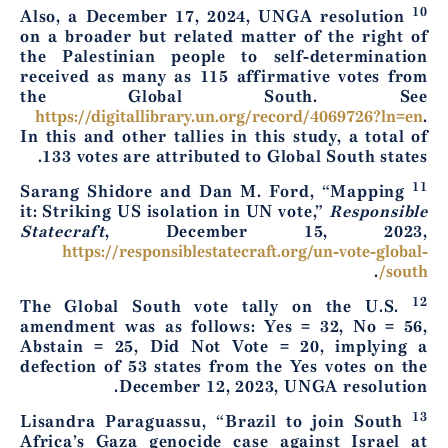
10
Also, a December 17, 2024, UNGA resolution
on a broader but related matter of the right of
the Palestinian people to self-determination
received as many as 115 affirmative votes from
the Global South. See
https://digitallibrary.un.org/record/4069726?ln=en
.
In this and other tallies in this study, a total of
133 votes are attributed to Global South states.
11
Sarang Shidore and Dan M. Ford, “Mapping
it: Striking US isolation in UN vote,”
Responsible
Statecraft
, December 15, 2023,
https://responsiblestatecraft.org/un-vote-global-
.
south/
12
The Global South vote tally on the U.S.
amendment was as follows: Yes = 32, No = 56,
Abstain = 25, Did Not Vote = 20, implying a
defection of 53 states from the Yes votes on the
December 12, 2023, UNGA resolution.
13
Lisandra Paraguassu, “Brazil to join South
Africa’s Gaza genocide case against Israel at