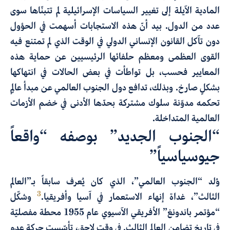
المادية الآيلة إلى تغيير السياسات الإسرائيلية لم تتبنّاها سوى
عدد من الدول. بيد أنّ هذه الاستجابات أسهمت في الحؤول
دون تآكل القانون الإنساني الدولي في الوقت الذي لم تمتنع فيه
القوى العظمى ومعظم حلفائها الرئيسيين عن حماية هذه
المعايير فحسب، بل تواطأت في بعض الحالات في انتهاكها
بشكلٍ صارخ. وبذلك، تدافع دول الجنوب العالمي عن مبدأ عالمٍ
تحكمه مدوّنة سلوك مشتركة بحدّها الأدنى في خضم الأزمات
العالمية المتداخلة.
“الجنوب الجديد” بوصفه “واقعاً
جيوسياسياً”
وُلد “الجنوب العالمي”، الذي كان يُعرف سابقاً بـ”العالم
3
الثالث”، غداة إنهاء الاستعمار في آسيا وأفريقيا.
وشكّل
“مؤتمر باندونغ” الأفريقي الآسيوي عام 1955 محطة مفصليّة
في تاريخ تضامن العالم الثالث. في وقتٍ لاحق، تأسّست حركة عدم