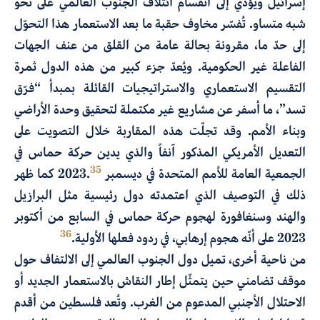
إسرائيل ويؤدي إلى انقسام ائتلاف الجنوب العالمي على نحو
شبه متساو. تُفسّر مخاوف حقبة ما بعد الاستعمار هذا التحوّل
إلى حدّ ما، مقرونة بحالة عامة من القلق من عنف الجهات
الفاعلة غير الحكومية. ويُعدّ جزء كبير من هذه الدول ثمرة
التقسيم الاستعماري والاستراتيجيات القائلة بمبدأ “فرّق
تسد”، ما أسفر عن مشاريع غير مكتملة لتحقيق وحدة الأراضي
وبناء الأمم. وقد تجلّت هذه المقاربة خلال التصويت على
التعديل الأمريكي المذكور آنفاً والذي يدين حركة حماس في
35
الجمعية العامة للأمم المتحدة في ديسمبر 2023.
كما ظهر
ذلك في التوصيف الذي اعتمدته دول رئيسية مثل البرازيل
والهند وسنغافورة لهجوم حركة حماس في السابع من أكتوبر
36
2023 على أنّه هجوم إرهابي، في ردود فعلها الأولية.
من ناحية أخرى، تميل دول الجنوب العالمي إلى الالتفاف حول
موقف تضامني حين يتمثّل إطار النقاش بالاستعمار الجديد أو
الاحتلال الأجنبي المدعوم من الغرب. وتُعد فلسطين من أقدم