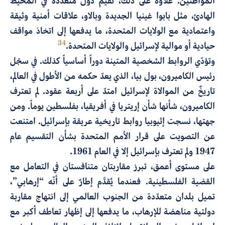
المواطنين. علاوة على ذلك، تُقيم دول متعدّدة في المحيط
الهادئ، مثل بابوا غينيا الجديدة وبالاو، علاقات أمنية وثيقة
واعتمادية مع الولايات المتحدة، ما يدفعها إلى اتخاذ مواقف
34
حيادية أو موالية لإسرائيل والولايات المتحدة.
وتؤدّي الروابط الشخصية المتينة دوراً أساسياً كذلك. في سجّل
رئيس الكاميرون، بول بيا، الذي يعدّ حكمه من الأطول في العالم،
تاريخٌ من الموالاة لإسرائيل امتدّ على أربعة عقود. لم تعترف
الكاميرون، شأنها شأن إريتريا في أفريقيا، بفلسطين يوماً. ومن
جهتها، نسجت إثيوبيا روابط تاريخية عريقة بإسرائيل. امتنعت
عن التصويت على قرار الأمم المتحدة بشأن التقسيم عام
1947 ولم تعترف بإسرائيل إلا في العام 1961.
على مستوى أعمق، تبرز مقاربتان متنافستان في التعامل مع
القضية الفلسطينية. فعندما يُقدَّم إطارٌ على أنّه “إرهابي”،
تميل بلدان متعدّدة من الجنوب العالمي إلى انتهاج مقاربة
دولتية مناهضة للإرهاب، ما يدفعها إلى إظهار تعاطف أكبر مع