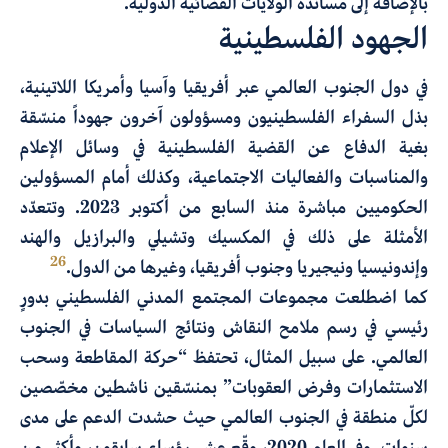
بالإضافة إلى مساندة الولايات القضائية الدولية.
الجهود الفلسطينية
في دول الجنوب العالمي عبر أفريقيا وآسيا وأمريكا اللاتينية،
بذل السفراء الفلسطينيون ومسؤولون آخرون جهوداً منسّقة
بغية الدفاع عن القضية الفلسطينية في وسائل الإعلام
والمناسبات والفعاليات الاجتماعية، وكذلك أمام المسؤولين
الحكوميين مباشرة منذ السابع من أكتوبر 2023. وتتعدّد
الأمثلة على ذلك في المكسيك وتشيلي والبرازيل والهند
26
وإندونيسيا ونيجيريا وجنوب أفريقيا، وغيرها من الدول.
كما اضطلعت مجموعات المجتمع المدني الفلسطيني بدورٍ
رئيسي في رسم ملامح النقاش ونتائج السياسات في الجنوب
العالمي. على سبيل المثال، تحتفظ “حركة المقاطعة وسحب
الاستثمارات وفرض العقوبات” بمنسّقين ناشطين مخصّصين
لكلّ منطقة في الجنوب العالمي حيث حشدت الدعم على مدى
سنوات. وفي العام 2020، وقّع عشر رؤساء سابقون، وأكثر من