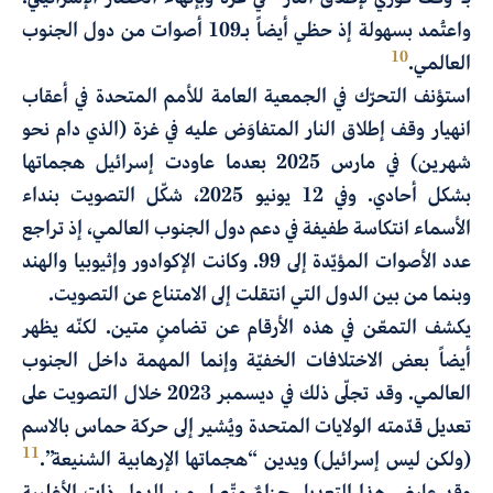
واعتُمد بسهولة إذ حظي أيضاً بـ109 أصوات من دول الجنوب
10
العالمي.
استؤنف التحرّك في الجمعية العامة للأمم المتحدة في أعقاب
انهيار وقف إطلاق النار المتفاوَض عليه في غزة (الذي دام نحو
شهرين) في مارس 2025 بعدما عاودت إسرائيل هجماتها
بشكل أحادي. وفي 12 يونيو 2025، شكّل التصويت بنداء
الأسماء انتكاسة طفيفة في دعم دول الجنوب العالمي، إذ تراجع
عدد الأصوات المؤيّدة إلى 99. وكانت الإكوادور وإثيوبيا والهند
وبنما من بين الدول التي انتقلت إلى الامتناع عن التصويت.
يكشف التمعّن في هذه الأرقام عن تضامنٍ متين. لكنّه يظهر
أيضاً بعض الاختلافات الخفيّة وإنما المهمة داخل الجنوب
العالمي. وقد تجلّى ذلك في ديسمبر 2023 خلال التصويت على
تعديل قدّمته الولايات المتحدة ويُشير إلى حركة حماس بالاسم
11
(ولكن ليس إسرائيل) ويدين “هجماتها الإرهابية الشنيعة”.
وقد عارض هذا التعديل حزامٌ متّصل من الدول ذات الأغلبية