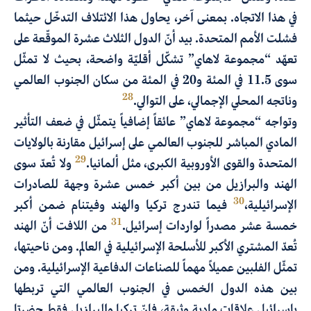
في هذا الاتجاه. بمعنى آخر، يحاول هذا الائتلاف التدخّل حيثما
فشلت الأمم المتحدة. بيد أنّ الدول الثلاث عشرة الموقّعة على
تعهّد “مجموعة لاهاي” تشكّل أقليّة واضحة، بحيث لا تمثّل
سوى 11.5 في المئة و20 في المئة من سكان الجنوب العالمي
28
وناتجه المحلي الإجمالي، على التوالي.
وتواجه “مجموعة لاهاي” عائقاً إضافياً يتمثّل في ضعف التأثير
المادي المباشر للجنوب العالمي على إسرائيل مقارنة بالولايات
29
المتحدة والقوى الأوروبية الكبرى، مثل ألمانيا.
ولا تُعدّ سوى
الهند والبرازيل من بين أكبر خمس عشرة وجهة للصادرات
30
الإسرائيلية،
فيما تندرج تركيا والهند وفيتنام ضمن أكبر
31
خمسة عشر مصدراً لواردات إسرائيل.
من اللافت أنّ الهند
تُعدّ المشتري الأكبر للأسلحة الإسرائيلية في العالم. ومن ناحيتها،
تمثّل الفلبين عميلاً مهماً للصناعات الدفاعية الإسرائيلية. ومن
بين هذه الدول الخمس في الجنوب العالمي التي تربطها
بإسرائيل علاقات مادية وثيقة، فإنّ تركيا والبرازيل فقط حضرتا