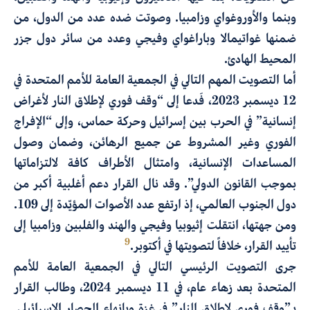
وبنما والأوروغواي وزامبيا. وصوتت ضده عدد من الدول، من
ضمنها غواتيمالا وباراغواي وفيجي وعدد من سائر دول جزر
المحيط الهادئ.
أما التصويت المهم التالي في الجمعية العامة للأمم المتحدة في
12 ديسمبر 2023، فَدعا إلى “وقف فوري لإطلاق النار لأغراض
إنسانية” في الحرب بين إسرائيل وحركة حماس، وإلى “الإفراج
الفوري وغير المشروط عن جميع الرهائن، وضمان وصول
المساعدات الإنسانية، وامتثال الأطراف كافة لالتزاماتها
بموجب القانون الدولي”. وقد نال القرار دعم أغلبية أكبر من
دول الجنوب العالمي، إذ ارتفع عدد الأصوات المؤيّدة إلى 109.
ومن جهتها، انتقلت إثيوبيا وفيجي والهند والفلبين وزامبيا إلى
9
تأييد القرار، خلافاً لتصويتها في أكتوبر.
جرى التصويت الرئيسي التالي في الجمعية العامة للأمم
المتحدة بعد زهاء عام، في 11 ديسمبر 2024، وطالب القرار
بـ”وقف فوري لإطلاق النار” في غزة وبإنهاء الحصار الإسرائيلي.