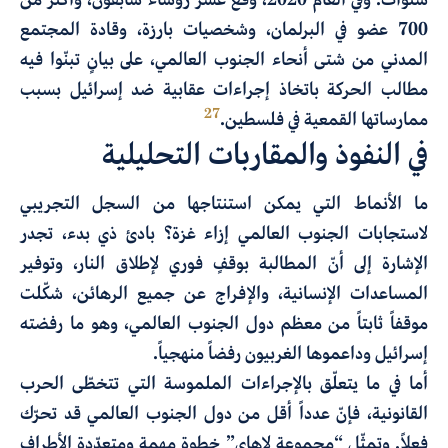
700 عضو في البرلمان، وشخصيات بارزة، وقادة المجتمع
المدني من شتى أنحاء الجنوب العالمي، على بيانٍ تبنّوا فيه
مطالب الحركة باتخاذ إجراءات عقابية ضد إسرائيل بسبب
27
ممارساتها القمعية في فلسطين.
في النفوذ والمقاربات التحليلية
ما الأنماط التي يمكن استنتاجها من السجل التجريبي
لاستجابات الجنوب العالمي إزاء غزة؟ بادئ ذي بدء، تجدر
الإشارة إلى أنّ المطالبة بوقفٍ فوري لإطلاق النار، وتوفير
المساعدات الإنسانية، والإفراج عن جميع الرهائن، شكّلت
موقفاً ثابتاً من معظم دول الجنوب العالمي، وهو ما رفضته
إسرائيل وداعموها الغربيون رفضاً منهجياً.
أما في ما يتعلّق بالإجراءات الملموسة التي تتخطّى الحرب
القانونية، فإنّ عدداً أقل من دول الجنوب العالمي قد تحرّك
فعلاً. وتمثّل “مجموعة لاهاي” خطوة مهمة ومتعدّدة الأطراف