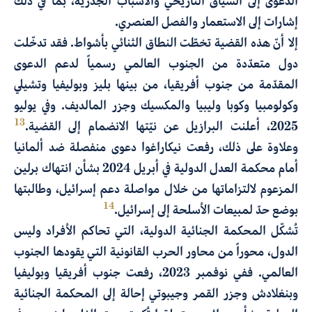
الدعوى إلى السياق التاريخي والأسباب الجذرية، بما في ذلك
إشارات إلى الاستعمار والفصل العنصري.
إلا أنّ هذه القضية تخطّت النطاق الثنائي بأشواط. فقد تدخّلت
دول متعدّدة من الجنوب العالمي رسمياً لدعم الدعوى
المقدّمة من جنوب أفريقيا، من بينها بليز وبوليفيا وتشيلي
وكولومبيا وكوبا وليبيا والمكسيك وجزر المالديف. وفي يوليو
13
2025، أعلنت البرازيل عن نيّتها الانضمام إلى القضية.
وعلاوة على ذلك، رفعت نيكاراغوا دعوى منفصلة ضد ألمانيا
أمام محكمة العدل الدولية في أبريل 2024 بشأن انتهاك برلين
المزعوم لالتزاماتها من خلال مواصلة دعم إسرائيل، وطالبتها
14
بوضع حدّ لمبيعات الأسلحة إلى إسرائيل.
تُشكّل المحكمة الجنائية الدولية، التي تحاكم الأفراد وليس
الدول، محوراً من محاور الحرب القانونية التي يقودها الجنوب
العالمي. ففي نوفمبر 2023، رفعت جنوب أفريقيا وبوليفيا
وبنغلادش وجزر القمر وجيبوتي إحالة إلى المحكمة الجنائية