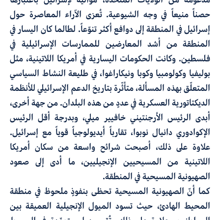
حصناً منيعاً في وجه الشيوعية. تُعزى الآراء المعاصرة حول
إسرائيل في المنطقة إلى دوافع أكثر تنوّعاً. لطالما كان اليسار في
المنطقة من أشد المعارضين للممارسات الإسرائيلية في
فلسطين. وكانت الحكومات اليسارية في أمريكا اللاتينية، مثل
بوليفيا وكولومبيا وكوبا ونيكاراغوا، في طليعة النشاط السياسي
المتعلّق بهذه المسألة، متأثّرة بتاريخ الدعم الإسرائيلي للأنظمة
الديكتاتورية العسكرية في عددٍ من هذه البلدان. من جهة أخرى،
أبدى الرئيس الأرجنتيني خافيير ميلي، وبدرجة أقل الرئيس
الإكوادوري دانيال نوبوا، تقارباً أيديولوجياً قوياً مع إسرائيل.
علاوة على ذلك، أصبحت شرائح واسعة من سكان أمريكا
اللاتينية من المسيحيين الإنجيليين، ما أدى إلى صعود
الصهيونية المسيحية في المنطقة.
كما أنّ الصهيونية المسيحية تحظى بنفوذٍ ملحوظ في منطقة
المحيط الهادئ، حيث تسود الميول الإنجيلية العميقة بين