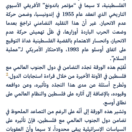
الفلسطينية، لا سيما في “مؤتمر باندونغ” الأفريقي الآسيوي
التاريخي الذي انعقد عام 1955 في إندونيسيا، وضمن حركة
عدم الانحياز. غير أنّ هذا التقليد التضامني تراجَعَ بعدما
وضعت الحرب الباردة أوزارها، في ظلّ تهميش حركة عدم
الانحياز، وانحسار الاهتمام بالقضية الفلسطينية غداة التوقيع
على اتفاق أوسلو عام 1993، والاحتكار الأمريكي لـ”عملية
السلام”.
تُقيّم هذه الورقة تجدّد التضامن في دول الجنوب العالمي مع
2
فلسطين في الآونة الأخيرة من خلال قراءة استجابات الدول.
وتَطرح أسئلة عن مدى هذا التجدّد وتأثيره، وعن دوافعه
وقيوده، بالإضافة إلى آثاره على فلسطين والنظام العالمي على
نطاق أوسع.
وتشير هذه الورقة إلى أنّه على الرغم من التصاعد الملحوظ في
تضامن دول الجنوب العالمي مع فلسطين، فإنّ تأثيره على
السياسات الإسرائيلية يبقى محدوداً، لا سيما وأنّ العقوبات