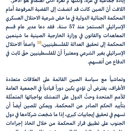
إبادة جماعية في غزّة، ولكنّها لم تعره أدنى اهتمامٍ هو الآخر.
اللافت أنّ الصين كانت قد انضمّت إلى القضية المرفوعة أمام
المحكمة الجنائية الدولية في ما خصّ شرعية الاحتلال العسكري
الإسرائيلي المستمرّ منذ 57 سنة. فقد دعا مدير عام قسم
المعاهدات والقانون في وزارة الخارجية الصينية ما شينمين
38
المحكمة إلى تحقيق العدالة للفلسطينيين،
واصفاً الاحتلال
الإسرائيلي بغير الشرعي ومعتبراً أنّ للفلسطينيين حقّ ثابت في
الدفاع عن أنفسهم.
وتماشياً مع سياسة الصين القائمة على العلاقات متعدّدة
الأطراف، يفترض أن تؤدي بكين دوراً قيادياً في الجمعية العامة
للأمم المتحدة وحثّ الدول على التمسّك بواجباتها المتمثّلة
بتأييد الحكم الصادر عن المحكمة. ويمكن للصين أيضاً أن
تسهم في تحقيق إيجابيات كبرى، إذا ما شجّعت شركاءها في دول
الجنوب على تطبيق قرار المحكمة من خلال اتخاذ إجراءات