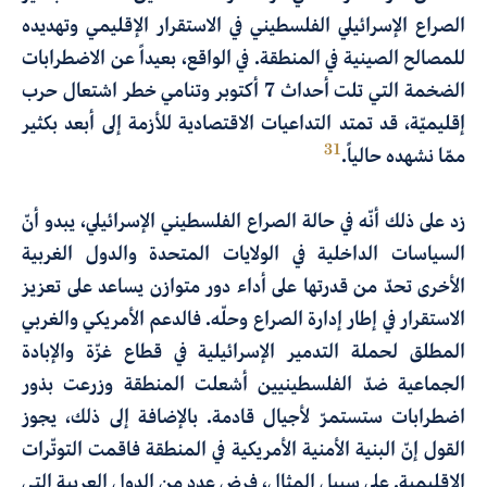
الصراع الإسرائيلي الفلسطيني في الاستقرار الإقليمي وتهديده
للمصالح الصينية في المنطقة. في الواقع، بعيداً عن الاضطرابات
الضخمة التي تلت أحداث 7 أكتوبر وتنامي خطر اشتعال حرب
إقليميّة، قد تمتد التداعيات الاقتصادية للأزمة إلى أبعد بكثير
31
ممّا نشهده حالياً.
زد على ذلك أنّه في حالة الصراع الفلسطيني الإسرائيلي، يبدو أنّ
السياسات الداخلية في الولايات المتحدة والدول الغربية
الأخرى تحدّ من قدرتها على أداء دور متوازن يساعد على تعزيز
الاستقرار في إطار إدارة الصراع وحلّه. فالدعم الأمريكي والغربي
المطلق لحملة التدمير الإسرائيلية في قطاع غزّة والإبادة
الجماعية ضدّ الفلسطينيين أشعلت المنطقة وزرعت بذور
اضطرابات ستستمرّ لأجيال قادمة. بالإضافة إلى ذلك، يجوز
القول إنّ البنية الأمنية الأمريكية في المنطقة فاقمت التوتّرات
الإقليمية. على سبيل المثال، فرض عدد من الدول العربية التي