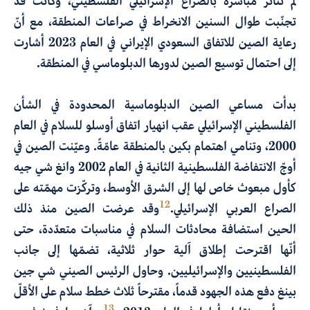
لم تتأثّر مباشرة بالصراع الإسرائيلي الفلسطيني، وكانت قد
تجنّبت طوال السنين الانخراط في صراعات المنطقة، مع أنّ
رعاية الصين للاتفاق السعودي الإيراني في العام 2023 أشارت
إلى احتمال توسيع الصين لدورها الدبلوماسي في المنطقة.
بدأت مساعي الصين الدبلوماسية المحدودة في الشأن
الفلسطيني الإسرائيلي عقب انهيار اتفاق أوسلو للسلام في العام
2000، وتنامي اهتمام بكين بالمنطقة عامّةً. وعيّنت الصين في
أوجّ الانتفاضة الفلسطينية الثانية في العام 2002 وانغ شي جيه
كأول مبعوث خاص لها إلى الشرق الأوسط، وتركّزت مهمّته على
12
الصراع العربي الإسرائيلي.
وقد عرضت الصين منذ ذلك
الحين استضافة محادثات السلام في مناسبات متعدّدة، حتى
أنّها اقترحت إطلاق آلية حوار ثلاثية، تضمّها إلى جانب
الفلسطينيين والإسرائيليين. وحاول الرئيس الصيني شي جين
بينغ دفع هذه الجهود قدماً، مقترحاً ثلاث خطط سلام على الأقلّ
13