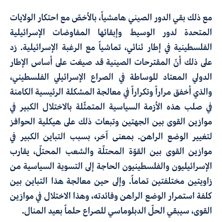
مع ذلك بقي الدور الصيني هامشياً، بالأخصّ مع احتكار الولايات
المتحدة لدور الوسيط وإبقائها المفاوضات الإسرائيلية
الفلسطينية في إطار ثنائي، تماشياً مع الرغبة الإسرائيلية. زد
على ذلك أنّ المقترحات الصينية قد صيغت على أساس الإطار
الدولي المعتاد للوساطة في الصراع الإسرائيلي الفلسطيني،
والذي أخفق مراراً وتكراراً في معالجة المشكلة الرئيسية الكامنة
في صلب هذه الأزمة السياسية المتمثّلة بالاختلال الكبير في
موازين القوى بين الجهتين وتبعات ذلك على هيكلية الحوافز
لتغيير الوضع الراهن. بمعنى آخر، بسبب التباين الكبير في
موازين القوى بين القوّة المحتلّة والشعب المحتلّ، يقارب
الإسرائيليون والفلسطينيون الحاجة إلى التسوية السياسية من
زاويتين مختلفتين تماماً. وإلى حين معالجة هذا التباين بين
كلفة استمرار الوضع الراهن وفائدته، وهذا الاختلال في موازين
القوى، سيبقي الحلّ الدبلوماسي للصراع حلماً بعيد المنال.