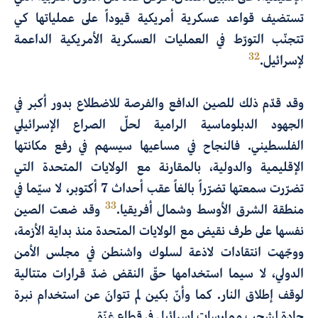
تستضيف قواعد عسكرية أمريكية قيوداً على عملياتها كي
تتجنّب التورّط في العمليات العسكرية الأمريكية الداعمة
32
لإسرائيل.
وقد قدّم ذلك للصين الدافع والفرصة للاضطلاع بدور أكبر في
الجهود الدبلوماسية الرامية لحلّ الصراع الإسرائيلي
الفلسطيني. فالنجاح في مساعيها سيسهم في رفع مكانتها
الإقليمية والدولية، بالمقارنة مع الولايات المتحدة التي
تضرّرت سمعتها تضرّراً بالغاً عقب أحداث 7 أكتوبر، لا سيّما في
33
منطقة الشرق الأوسط وشمال أفريقيا.
وقد ضعت الصين
نفسها على طرف نقيض مع الولايات المتحدة منذ بداية الأزمة،
ووجّهت انتقادات لاذعة لسلوك واشنطن في مجلس الأمن
الدولي، لا سيما استخدامها حقّ النقض ضدّ قرارات متتالية
لوقف إطلاق النار. كما وأنّ بكين لم تتوانَ عن استخدام نبرة
حادة لشجب ممارسات إسرائيل في قطاع غزّة.