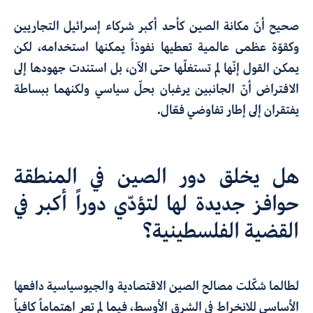
صحيح أنّ مكانة الصين كأحد أكبر شركاء إسرائيل التجاريين
وكقوّة عظمى عالمية تعطيها نفوذاً يمكنها استخدامه، لكن
يمكن القول إنّها لم تستغلّها حتى الآن، بل استندت جهودها إلى
الافتراض أنّ الجانبين يرغبان بحلّ سياسي ولكنهما ببساطة
يفتقران إلى إطار تفاوضي فعّال.
هل يخلق دور الصين في المنطقة
حوافز جديدة لها لتؤدّي دوراً أكبر في
القضية الفلسطينية؟
لطالما شكّلت مصالح الصين الاقتصادية والجيوسياسية دافعها
الأساسي للانخراط في الشرق الأوسط، فيما لم تعر اهتماماً كافياً