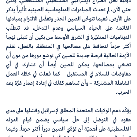
دولية لحلّ الصراع الإسرائيلي الفلسطيني المستعصي. ولكن
حتى الآن، لم تحدث المبادرات الدبلوماسية الصينية تأثيراً يذكر
على الأرض. ففيما تتوخّى الصين الحذر وتفضّل الالتزام بمبادئها
القائمة على الحياد السياسي وعدم التدخل، قد تتطلّب
الديناميات المتغيّرة في الشرق الأوسط من بكين أن تتبنّى نهجاً
أكثر حزماً لتحافط على مصالحها في المنطقة. بالفعل، تقدّم
الأزمة الحالية فرصة جديدة للصين كي توسّع دورها من دون أن
تضحّي بمصالحها. يمكن للصين أيضاً أن تشارك في أي
مفاوضات للسلام في المستقبل – كما فعلت في خطّة العمل
الشاملة المشتركة – وأن تساهم كذلك في إعادة إعمار غزّة بعد
الحرب.
يؤكّد دعم الولايات المتحدة المطلق لإسرائيل وفشلها على مدى
عقود في التوصّل إلى حلّ سياسي يضمن قيام الدولة
الفلسطينية على أهميّة أن تؤدّي الصين دوراً أكثر حزماً. وفيما