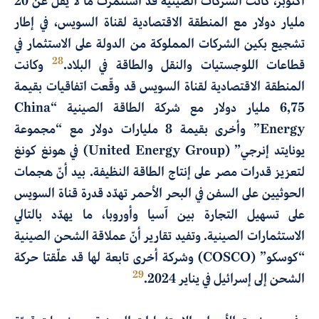
أكتوبر، كانت الشركات الصينية قد استثمرت ما لا يقلّ عن 20
مليار دولار مع المنطقة الاقتصادية لقناة السويس، في إطار
تشجيع بكين الشركات المملوكة من الدولة على الاستثمار في
28
قطاعات اللوجستيات والنقل والطاقة في البلاد.
وكانت
المنطقة الاقتصادية لقناة السويس قد وقّعت اتفاقيات بقيمة
6,75 مليار دولار مع شركة الطاقة الصينية “China
Energy” وأخرى بقيمة 8 مليارات دولار مع “مجموعة
يونايتد إنرجي” (United Energy Group) في هونغ كونغ
لتعزيز قدرات مصر على إنتاج الطاقة النظيفة. بيد أنّ هجمات
الحوثيين على السفن في البحر الأحمر تهدّد قدرة قناة السويس
على تسهيل التجارة بين آسيا وأوروبا، ما يهدّد بالتالي
الاستثمارات الصينية. وتفيد تقارير أنّ عملاقة الشحن الصينية
“كوسكو” (COSCO) وشركة أخرى تابعة لها قد علّقتا حركة
29
الشحن إلى إسرائيل في يناير
.2024