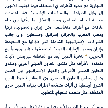
التجارية مع جميع الأطراف في المنطقة، فيما تجنّبت الانجرار
إلى وابل الصراعات والمنافسات الإقليمية. فقد اعتمدت
سياسة الحياد السياسي وعدم التدخّل، ما مكّنها من بناء
علاقات مع أطراف متخاصمة، مثل إيران والسعودية، تركيا
ومصر، المغرب والجزائر، إسرائيل وفلسطين. وإلى جانب
الشراكات الإستراتيجية الشاملة التي طوّرتها مع السعودية
وإيران ومصر والإمارات العربية المتحدة والجزائر، ومؤخّراً مع
21
البحرين،
تنخرط الصين أيضاً مع المنطقة عبر بعض الآليات
متعدّدة الأطراف مثل منتدى التعاون الصيني العربي ومنتدى
التعاون الصيني الأفريقي والحوار الإستراتيجي بين الصين
ودول مجلس التعاون الخليجي. وفي المقابل تنخرط الدول
الشرق أوسطية في آليات متعدّدة الأطراف بقيادة الصين خارج
المنطقة، مثل منظمة شنغهاي للتعاون.
ومع أنّ انخراط الصين الأمني في المنطقة لا يزال خجولاً نسبياً،