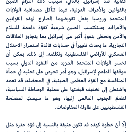
عقابية ضدّ إسرائيل. بالتالي، سيثبت ذلك التزام الصين
بالقوانين والأعراف الدولية، فيما تتآكل مصداقية الولايات
المتحدة وروسيا بفعل تقويضهما الصارخ لهذه القوانين
والأعراف. وستكتسب الصين شرعيةً كقوّة داعمة للسلام
والأمن وتحظى بنفوذٍ أكبر على إسرائيل بما يتجاوز العلاقات
التجارية، ما يحدث تغييراً في حسابات فائدة استمرار الاحتلال
العسكري للأراضي الفلسطينية وتكلفته. إلى ذلك، يمكن أن
تخسر الولايات المتحدة المزيد من النفوذ الدولي بسبب
موقفها الداعم لإسرائيل، وهو أمر تحرص على تجنّبه في حمأة
المنافسة مع القوّة العظمى الصينية. في المحصّلة، قد تعمد
واشنطن إلى تخفيف قبضتها على عملية الوساطة السياسية،
لتضمّ الجنوب العالمي إليها، وهو ما سيصبّ لمصلحة
الفلسطينيين على طاولة المفاوضات.
إلّا أنّ خطوة كهذه قد تكون عنيفة بالنسبة إلى قوّة حذرة مثل