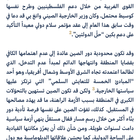
القوى الغربية من خلال دعم الفلسطينيين وطرح نفسها
كوسيط محتمل. وكان وزير الخارجية الصيني وانغ يي قد دعا في
وقت سابق هذا العام إلى عقد مؤتمر سلام دولي معيداً التأكيد
2
على دعم بكين “حلّ الدولتين”.
وقد تكون محدودية دور الصين عائدة إلى عدم اهتمامها الكافي
بقضايا المنطقة وانتهاجها الدائم لمبدأ عدم التدخل، الذي
لطالما اعتمدته تجاه الشرق الأوسط وشمال أفريقيا، وهو أحد
“المبادئ الخمسة للتعايش السلمي” التي ترتكز عليها
3
سياستها الخارجية.
ولكن قد تكون الصين تستهين بالتحوّلات
الكبرى في المنطقة بسبب الأزمة الراهنة، ما قد يهدّد مصالحها
في المستقبل. كذلك، تفوّت الصين على نفسها فرصة تأدية دور
بنّاء أكثر من خلال رسم مسار فعّال مستقلّ ينهي أزمة سياسية
دامت لسنوات طويلة. ومن شأن ذلك أن يعزّز مكانتها القيادية
على الساحة الدولية، كما يحسّن علاقاتها الدبلوماسية مع دول