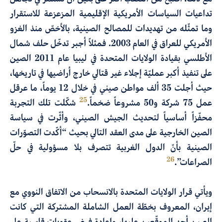
تداعيات السياسات الأمريكية الإقليمية المزعزعة للاستقرار
وما تمثّله من تهديدات للمصالح الصينية، بالأخصّ منذ الغزو
الأمريكي للعراق في العام 2003. فمثلاً أجبر تدخّل حلف شمال
الأطلسي بقيادة الولايات المتحدة في ليبيا عام 2011 الصين
على تنفيذ أكبر عمليّة إجلاء غير قتالي خارج أراضيها في تاريخها،
حيث أجلت 35 ألف مواطن صيني في خلال 12 يوماً، ما عرقل
25
عمل 75 شركة و50 مشروعاً ضخماً.
شكّلت تلك التجربة
محفّزاً أساسياً لتحديث الجيش الصيني، وأثّرت في سياسة
الصين الخارجية على مدى العقد التالي بحيث “أكّدت التصوّرات
الصينية بأنّ الدول الغربية تتصرف بلا مسؤولية في حلّ
26
الصراعات”.
ويأتي قرار الولايات المتحدة بالانسحاب من الاتفاق النووي مع
إيران، المعروف بخطّة العمل الشاملة المشتركة التي كانت
الصين أحد الموقّعين عليها، وإعادة فرض عقوبات قاسية على