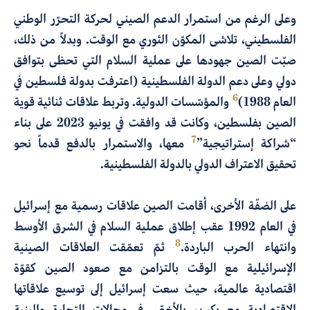
وعلى الرغم من استمرار الدعم الصيني لحركة التحرّر الوطني
الفلسطيني، تلاشى المكوّن الثوري مع الوقت. وبدلاً من ذلك،
صبّت الصين جهودها على عملية السلام التي تحظى بتوافق
دولي وعلى دعم الدولة الفلسطينية (اعترفت بدولة فلسطين في
6
العام 1988)
والمؤسّسات الدولية. وتربط علاقات ثنائية قوية
الصين بفلسطين، وكانت قد وافقت في يونيو 2023 على بناء
7
“شراكة إستراتيجية”
معها، والاستمرار بالدفع قدماً نحو
تحقيق الاعتراف الدولي بالدولة الفلسطينية.
على الضفّة الأخرى، أقامت الصين علاقات رسمية مع إسرائيل
في العام 1992 عقب إطلاق عملية السلام في الشرق الأوسط
8
وانتهاء الحرب الباردة.
ثمّ تعمّقت العلاقات الصينية
الإسرائيلية مع الوقت بالتزامن مع صعود الصين كقوّة
اقتصادية عالمية، حيث سعت إسرائيل إلى توسيع علاقاتها
الاقتصادية مع بكين، بالأخصّ في مجالات التجارة والبنية