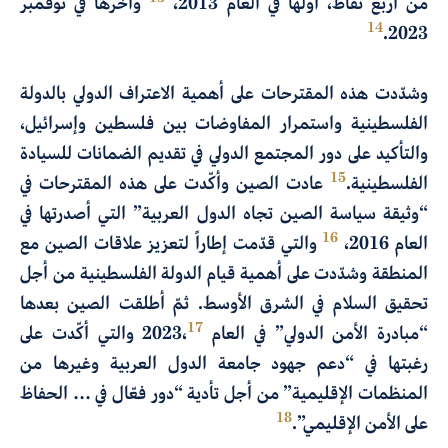
من أربع نقاط، أولها في العام 2013،
وآخرها في نوفمبر
14
.2023
وشدّدت هذه المقترحات على أهمية الاعتراف الدولي بالدولة
الفلسطينية واستمرار المفاوضات بين فلسطين وإسرائيل،
والتأكيد على دور المجتمع الدولي في تقديم الضمانات للسيادة
15
الفلسطينية.
عادت الصين وأكّدت على هذه المقترحات في
“وثيقة سياسة الصين تجاه الدول العربية” التي أصدرتها في
16
العام 2016،
والتي قدّمت إطاراً لتعزيز علاقات الصين مع
المنطقة وشدّدت على أهمية قيام الدولة الفلسطينية من أجل
تحقيق السلام في الشرق الأوسط. ثمّ أطلقت الصين بعدها
17
“مبادرة الأمن الدولي” في العام 2023،
والتي أكّدت على
رغبتها في “دعم جهود جامعة الدول العربية وغيرها من
المنظمات الإقليمية” من أجل تأدية “دور فعّال في … الحفاظ
18
على الأمن الإقليمي”.