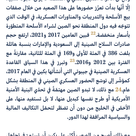
إلّا أنّها بدأت تعزّز حضورها على هذا الصعيد من خلال صفقات
بيع الأسلحة والتدريبات والمناورات العسكرية، في الوقت الذي
تتوجّه فيه دول المنطقة نحو الصين لشراء الأسلحة المتطوّرة
22
بأسعار منخفضة.
فبين العامين 2017 و2021، ارتفع حجم
صادرات السلاح الصينية إلى السعودية والإمارات بنسبة هائلة
بلغت 386 في المئة للأولى و169 في المئة للثانية، مقارنةً مع
23
الفترة بين 2012 و
.2016 وتبرز في هذا السياق القاعدة
العسكرية الصينية في جيبوتي التي أنشأتها بكين في العام 2017،
كمؤشّر إلى توسّع الحضور العسكري الصيني في المنطقة بشكل
عام.
24
مع ذلك، لا تبدو الصين مهتمّةً في تحدّي البنية الأمنية
الأمريكية أو طرح نفسها كبديل عنها، لا بل تستفيد منها، على
الأخصّ في الخليج من دون أن تضطّر لتحمّل التكاليف المالية
والسياسية المرافقة لهذا الدور.
مع ذلك، أصبح من الصعب أكثر على بكين أن تستمرّ في تجاهل