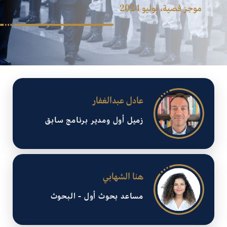
موجز قضية، يوليو 2024
عادل عبدالغفار
زميل أول ومدير برنامج سابق
هنا الشهابي
مساعد بحوث أول - البحوث