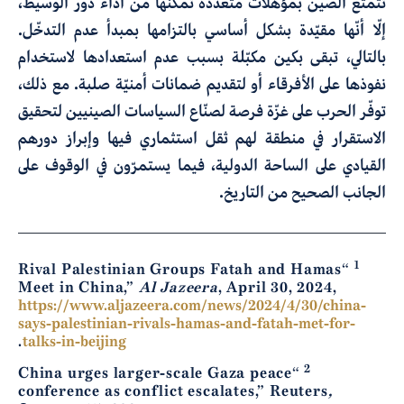
تتمتّع الصين بمؤهّلات متعدّدة تمكّنها من أداء دور الوسيط،
إلّا أنّها مقيّدة بشكل أساسي بالتزامها بمبدأ عدم التدخّل.
بالتالي، تبقى بكين مكبّلة بسبب عدم استعدادها لاستخدام
نفوذها على الأفرقاء أو لتقديم ضمانات أمنيّة صلبة. مع ذلك،
توفّر الحرب على غزّة فرصة لصنّاع السياسات الصينيين لتحقيق
الاستقرار في منطقة لهم ثقل استثماري فيها وإبراز دورهم
القيادي على الساحة الدولية، فيما يستمرّون في الوقوف على
الجانب الصحيح من التاريخ.
1
“Rival Palestinian Groups Fatah and Hamas
Meet in China,”
Al Jazeera
, April 30, 2024,
https://www.aljazeera.com/news/2024/4/30/china-
says-palestinian-rivals-hamas-and-fatah-met-for-
.
talks-in-beijing
2
“China urges larger-scale Gaza peace
conference as conflict escalates,” Reuters
,