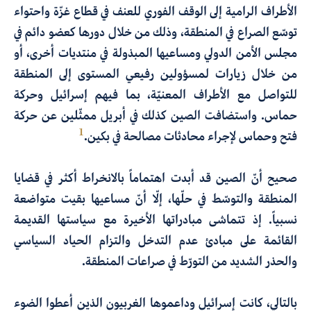
الأطراف الرامية إلى الوقف الفوري للعنف في قطاع غزّة واحتواء
توسّع الصراع في المنطقة، وذلك من خلال دورها كعضو دائم في
مجلس الأمن الدولي ومساعيها المبذولة في منتديات أخرى، أو
من خلال زيارات لمسؤولين رفيعي المستوى إلى المنطقة
للتواصل مع الأطراف المعنيّة، بما فيهم إسرائيل وحركة
حماس. واستضافت الصين كذلك في أبريل ممثّلين عن حركة
1
فتح وحماس لإجراء محادثات مصالحة في بكين.
صحيح أنّ الصين قد أبدت اهتماماً بالانخراط أكثر في قضايا
المنطقة والتوسّط في حلّها، إلّا أنّ مساعيها بقيت متواضعة
نسبياً. إذ تتماشى مبادراتها الأخيرة مع سياستها القديمة
القائمة على مبادئ عدم التدخل والتزام الحياد السياسي
والحذر الشديد من التورّط في صراعات المنطقة.
بالتالي، كانت إسرائيل وداعموها الغربيون الذين أعطوا الضوء