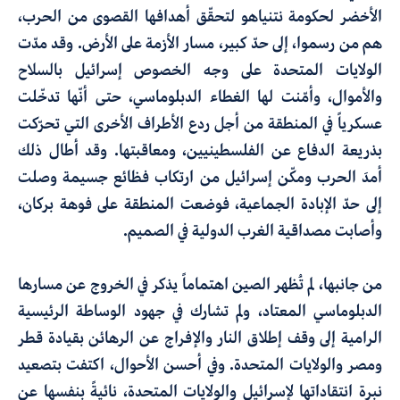
الأخضر لحكومة نتنياهو لتحقّق أهدافها القصوى من الحرب،
هم من رسموا، إلى حدّ كبير، مسار الأزمة على الأرض. وقد مدّت
الولايات المتحدة على وجه الخصوص إسرائيل بالسلاح
والأموال، وأمّنت لها الغطاء الدبلوماسي، حتى أنّها تدخّلت
عسكرياً في المنطقة من أجل ردع الأطراف الأخرى التي تحرّكت
بذريعة الدفاع عن الفلسطينيين، ومعاقبتها. وقد أطال ذلك
أمدَ الحرب ومكّن إسرائيل من ارتكاب فظائع جسيمة وصلت
إلى حدّ الإبادة الجماعية، فوضعت المنطقة على فوهة بركان،
وأصابت مصداقية الغرب الدولية في الصميم.
من جانبها، لم تُظهر الصين اهتماماً يذكر في الخروج عن مسارها
الدبلوماسي المعتاد، ولم تشارك في جهود الوساطة الرئيسية
الرامية إلى وقف إطلاق النار والإفراج عن الرهائن بقيادة قطر
ومصر والولايات المتحدة. وفي أحسن الأحوال، اكتفت بتصعيد
نبرة انتقاداتها لإسرائيل والولايات المتحدة، نائيةً بنفسها عن