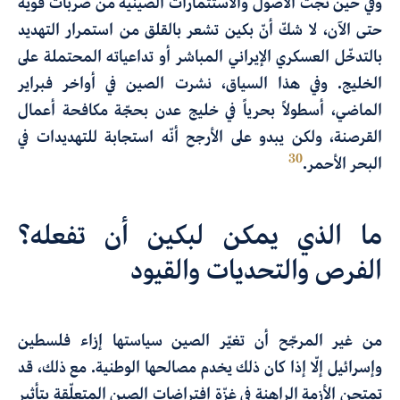
وفي حين نجت الأصول والاستثمارات الصينية من ضربات قويّة
حتى الآن، لا شكّ أنّ بكين تشعر بالقلق من استمرار التهديد
بالتدخّل العسكري الإيراني المباشر أو تداعياته المحتملة على
الخليج. وفي هذا السياق، نشرت الصين في أواخر فبراير
الماضي، أسطولاً بحرياً في خليج عدن بحجّة مكافحة أعمال
القرصنة، ولكن يبدو على الأرجح أنّه استجابة للتهديدات في
30
البحر الأحمر.
ما الذي يمكن لبكين أن تفعله؟
الفرص والتحديات والقيود
من غير المرجّح أن تغيّر الصين سياستها إزاء فلسطين
وإسرائيل إلّا إذا كان ذلك يخدم مصالحها الوطنية. مع ذلك، قد
تمتحن الأزمة الراهنة في غزّة افتراضات الصين المتعلّقة بتأثير