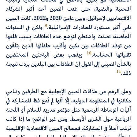
التحتية والتقنية، حتى غدت الصين أحد أكبر الشركاء
الاقتصاديين لإسرائيل. وبين عاميّ 2020 و2022، كانت الصين
9
ثاني أكبر مستورد للصادرات الإسرائيلية.
ولكن في السنوات
الماضية، تصدّت واشنطن لتوسّع هذه العلاقات بسبب قلقها
من توطّد العلاقات بين بكين وأقرب حلفائها الذين يتلقّون
10
تقنياتها الحسّاسة.
ويذهب بعض الباحثين المختصّين
بالشأن الصيني إلى القول إنّ العلاقات بين البلدين بردت نتيجة
11
ذلك.
وعلى الرغم من علاقات الصين الإيجابية مع الطرفين وتنامي
مكانتها في المنظومة الدولية، إلّا أنّها لم تُدع قطّ للمشاركة في
آليات الوساطة الرسمية مثل مؤتمر مدريد للسلام أو اللجنة
الرباعية حول الشرق الأوسط، ومن غير الواضح ما إذا كانت
ترغب أصلاً في المشاركة. فمصالح الصين الاقتصادية الإقليمية