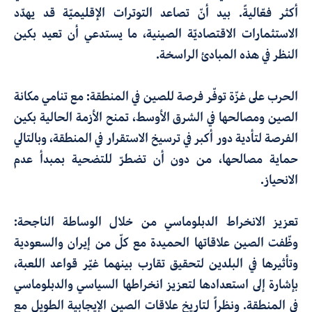
أكثر فعّاليةً. بيد أنّ تصاعد التوترات الإقليميّة قد يهدّد
الاستثمارات الاقتصاديّة الصينية، ما يستدعي أن تعيد بكين
النظر في هذه المبادئ الراسخة.
الحرب على غزّة توفّر فرصة للصين في المنطقة
: مع تنامي مكانة
الصين ومصالحها في الشرق الأوسط، تمنح الأزمة الحالية بكين
الفرصة لتأدية دور أكبر في ترسيخ الاستقرار في المنطقة، وبالتالي
حماية مصالحها، من دون أن تضطرّ للتضحية بمبدأ عدم
الانحياز.
تعزيز الانخراط الدبلوماسي من خلال الوساطة الناجحة:
وظّفت الصين علاقاتها الحميدة مع كلّ من إيران والسعودية
وتأثيرها في البلدين لتحقيق تقارب بينهما غيّر قواعد اللعبة،
بإشارة إلى استعدادها لتعزيز انخراطها السياسي والدبلوماسي
في المنطقة. ونظراً لتاريخ علاقات الصين الإيجابية الطويل مع