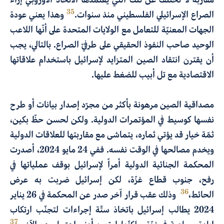
35
الصراع الإسرائيلي الفلسطيني منذ سنوات.
وهذا يعني عودة
الجهات المعنيّة للتعامل مع الولايات المتحدة على أنّها اللاعب
الوحيد صاحب النفوذ الحقيقي على طرفيّ الصراع. بالتالي، يجب
أن يقترن انتقاد الصين المتزايد لإسرائيل باستخدام علاقاتها
الاقتصادية مع تل أبيب للضغط عليها.
مصداقية الصين مرهونة بأكثر من مجرّد إصدار بيانات أو طرح
نفسها كوسيط في المؤتمرات الدولية. ولكن لحسن حظّ بكين،
ثمّة خيار قد يؤتي ثماره، يتماشى مع مقاربتها للعلاقات الدولية
ويخدم مصالحها في الوقت نفسه. ففي 24 مايو 2024، أصدرت
المحكمة الجنائية الدولية أمراً لإسرائيل بوقف عملياتها في
رفح، جنوب قطاع غزّة، لكن إسرائيل ضربت به عرض
36
الحائط،
وذلك عقب قرار آخر صدر عن المحكمة في 26 يناير
2024 يطالب إسرائيل باتخاذ ستّة إجراءات لتجنّب ارتكاب
37