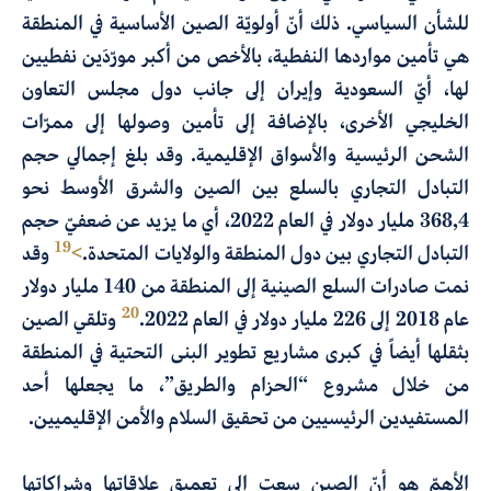
للشأن السياسي. ذلك أنّ أولويّة الصين الأساسية في المنطقة
هي تأمين مواردها النفطية، بالأخص من أكبر مورّدَين نفطيين
لها، أيّ السعودية وإيران إلى جانب دول مجلس التعاون
الخليجي الأخرى، بالإضافة إلى تأمين وصولها إلى ممرّات
الشحن الرئيسية والأسواق الإقليمية. وقد بلغ إجمالي حجم
التبادل التجاري بالسلع بين الصين والشرق الأوسط نحو
368,4 مليار دولار في العام 2022، أي ما يزيد عن ضعفيّ حجم
19
التبادل التجاري بين دول المنطقة والولايات المتحدة.
>
وقد
نمت صادرات السلع الصينية إلى المنطقة من 140 مليار دولار
20
عام 2018 إلى 226 مليار دولار في العام
.2022 وتلقي الصين
بثقلها أيضاً في كبرى مشاريع تطوير البنى التحتية في المنطقة
من خلال مشروع “الحزام والطريق”، ما يجعلها أحد
المستفيدين الرئيسيين من تحقيق السلام والأمن الإقليميين.
الأهمّ هو أنّ الصين سعت إلى تعميق علاقاتها وشراكاتها