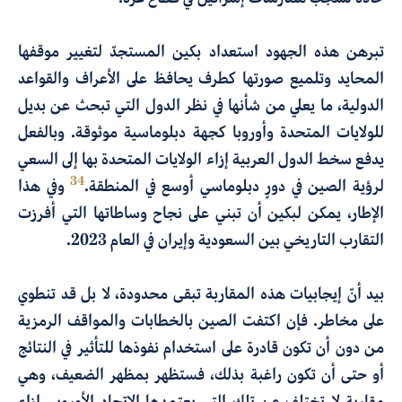
تبرهن هذه الجهود استعداد بكين المستجدّ لتغيير موقفها
المحايد وتلميع صورتها كطرف يحافظ على الأعراف والقواعد
الدولية، ما يعلي من شأنها في نظر الدول التي تبحث عن بديل
للولايات المتحدة وأوروبا كجهة دبلوماسية موثوقة. وبالفعل
يدفع سخط الدول العربية إزاء الولايات المتحدة بها إلى السعي
34
لرؤية الصين في دورٍ دبلوماسي أوسع في المنطقة.
وفي هذا
الإطار، يمكن لبكين أن تبني على نجاح وساطاتها التي أفرزت
التقارب التاريخي بين السعودية وإيران في العام 2023.
بيد أنّ إيجابيات هذه المقاربة تبقى محدودة، لا بل قد تنطوي
على مخاطر. فإن اكتفت الصين بالخطابات والمواقف الرمزية
من دون أن تكون قادرة على استخدام نفوذها للتأثير في النتائج
أو حتى أن تكون راغبة بذلك، فستظهر بمظهر الضعيف، وهي
مقاربة لا تختلف عن تلك التي يعتمدها الاتحاد الأوروبي إزاء