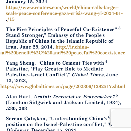
January 15, 2024,
https://www.reuters.com/world/china-calls-larger-
scale-peace-conference-gaza-crisis-wang-yi-2024-01-
.
15/
3
“The Five Principles of Peaceful Co-Existence
Stand Stronger,” Embassy of the People’s
Republic of China in the Islamic Republic of
Iran, June 29, 2014,
http://ir.china-
tual%20benefit%2C%20and%20peaceful%20coexistence
4
Yang Sheng, “China to Cement Ties with
Palestine, ‘Play Greater Role to Mediate
Palestine-Israel Conflict’,”
Global Times
, June
13, 2023,
.
https://www.globaltimes.cn/page/202306/1292517.shtml
5
Alan Hart,
Arafat: Terrorist or Peacemaker?
(London: Sidgwick and Jackson Limited, 1984),
280, 288.
6
Sercan Çalışkan, “Understanding China’s
position on the Israel-Palestine conflict,”
The
Diplomat
, December 15, 2023,