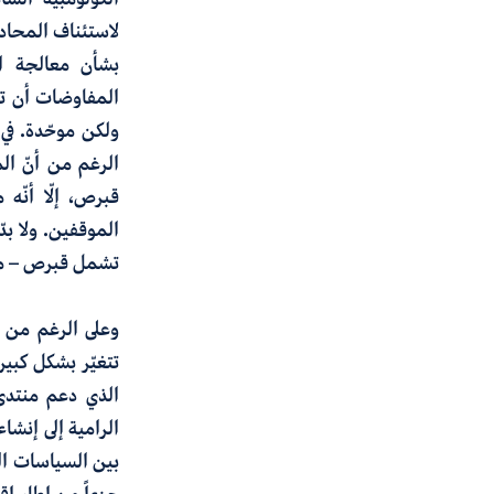
لاستئناف المحادثات
بشأن معالجة ال
المفاوضات أن ته
ولكن موحّدة. في 
الرغم من أنّ الم
قبرص، إلّا أنّه
الموقفين. ولا بدّ
تشمل قبرص – ما ي
وعلى الرغم من تر
تتغيّر بشكل كبير
الذي دعم منتدى
الرامية إلى إنشا