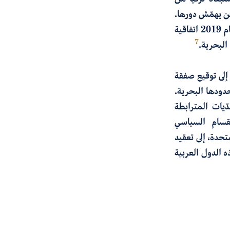
ن يهمّش دورها.
ورداً على ذلك، تبنّت أنقرة دبلوماسية قسرية لتقويض هذه المبادرات، ووقّعت في العام 2019 اتفاقية
7
البحرية.
إلى توقيع صفقة
دودها البحرية.
يات المترابطة
نقسام السياسي
تحدة، إلى تعقيد
ه الدول العربية