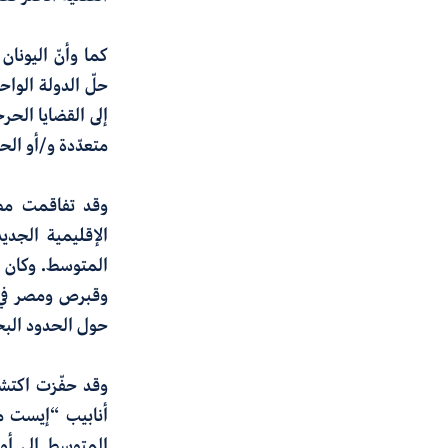
كما وأنّ اليونان 
حلّ الدولة الواحد
إلى القضايا الحر
متعدّدة و/أو الح
وقد تفاقمت مصاد
الإقليمية الجديد
المتوسط. وكان م
وقبرص ومصر في ا
حول الحدود البح
وقد حفّزت اكتش
أنابيب “إيست م
المتوسط إلى أور