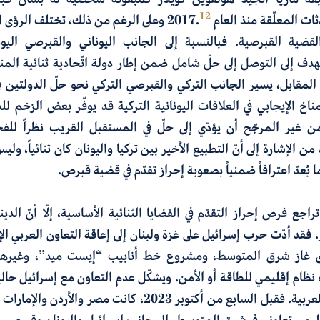
12
 المعلّقة منذ العام 2017.
وعلى الرغم من ذلك، تختلف الرؤى الي
قضية القبرصية. فبالنسبة إلى الجانب اليوناني والقبرصي اليو
دف إلى التوصل إلى حلّ شامل ضمن إطار دولة اتّحادية ثنائية المن
المقابل، يسير الجانب التركي والقبرصي التركي نحو حلّ الدولتين ف
ناخ الإيجابي في العلاقات اليونانية التركية قد يوفّر بعض الزخم ل
 من غير المرجّح أن يؤدّي إلى حلّ في المستقبل القريب نظراً للفج
 من الإشارة إلى أنّ التطبيع الأخير بين تركيا واليونان كان ثنائياً، ول
ُعدّ اعترافاً ضمنياً بصعوبة إحراز تقدّم في قضية قبرص.
اجع فرص إحراز التقدّم في القضايا الثنائية الأساسية، إلّا أنّ الدينا
. فقد أدّت حرب إسرائيل على غزة ولبنان إلى إعاقة التعاون العربي الإس
 غاز شرق المتوسط، ومشروع خط أنابيب “إيست ميد”، وغيرها
ء نظام إقليمي للطاقة أو الأمن. ويشكّل عدم التعاون مع إسرائيل حالياً
بين السياسات العربية. فقبل السابع من أكتوبر 2023، كانت مصر و