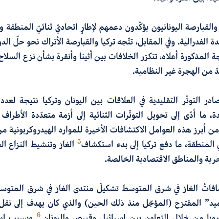
والقبارصة اليونانيون يؤكّدون دعمهم لإطارٍ اتحاديّ ثنائيّ المنطقة و
ة الفدرالية. وفي المقابل، تتّجه تركيا والقبارصة الأتراك نحو حلّ الد
جة المذكورة أعلاه، تتكرّر الخلافات بين أثينا وأنقرة بشأن نزع السلاح
دّ من الهجرة غير النظامية.
ر التوتّر التقليدية في العلاقات بين اليونان وتركيا نتيجة لعدد
ة، ما أدّى إلى تحويل التوتّرات الثنائية إلى أزمة متعدّدة الأطر
ن أبرز هذه العوامل الاكتشافات الأخيرة للموارد الهيدروكربونية م
5
لمنطقة، ما دفع تركيا إلى بدء استكشاف
الغاز وتنشيط النزاع ال
رية والمناطق الاقتصادية الخالصة.
افاتُ الغاز في شرق المتوسط تشكيلَ منتدى الغاز في شرق المتوس
يد” المقترَح (المؤجّل منذ ذلك الحين) والذي كان يهدف إلى نقل
6
وبا من خلال التعاون بين إسرائيل وقبرص واليونان.
وبسبب است