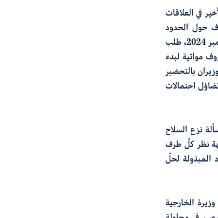
خير في العلاقات
لاف حول الحدود
البحرية. ففي أعقاب اجتماع على هامش الجمعية العامة للأمم المتحدة في 25 سبتمبر 2024، طلب
ف مواتية لبدء
زيران بالتحضير
ضاؤل احتمالات
سألة نزع السلاح
هة نظر كلّ طرف
 المبذولة لحلّ
يين وزيرة الخارجية
رص، في محاولة