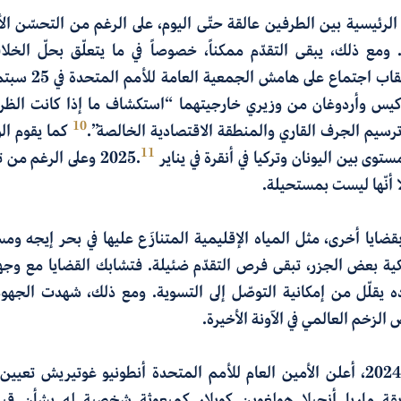
 الرئيسية بين الطرفين عالقة حتّى اليوم، على الرغم من التحسّن الأ
ية. ومع ذلك، يبقى التقدّم ممكناً، خصوصاً في ما يتعلّق بحلّ الخ
كيس وأردوغان من وزيري خارجيتهما “استكشاف ما إذا كانت الظرو
10
سيم الجرف القاري والمنطقة الاقتصادية الخالصة”.
كما يقوم الو
11
وى بين اليونان وتركيا في أنقرة في يناير 2025.
وعلى الرغم من ت
ّا أنّها ليست بمستحيلة.
ق بقضايا أخرى، مثل المياه الإقليمية المتنازَع عليها في بحر إيجه وم
ية بعض الجزر، تبقى فرص التقدّم ضئيلة. فتشابك القضايا مع وج
ه يقلّل من إمكانية التوصّل إلى التسوية. ومع ذلك، شهدت الجهود
زخم العالمي في الآونة الأخيرة.
وفي أوائل العام 2024، أعلن الأمين العام للأمم المتحدة أنطونيو غوتيريش تع
ابقة ماريا أنجيلا هولغوين كويلار كمبعوثة شخصية له بشأن قب