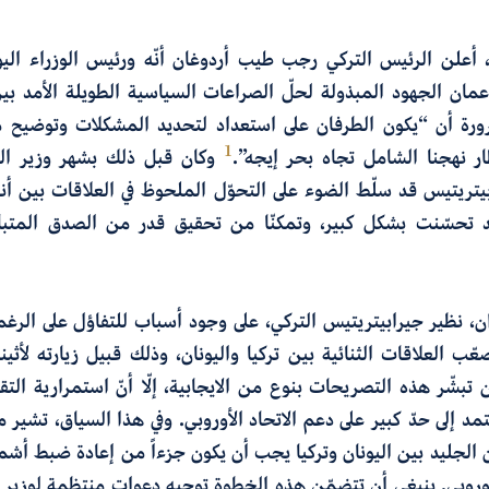
ي أكتوبر 2024، أعلن الرئيس التركي رجب طيب أردوغان أنّه ورئيس الوزراء ا
ان الجهود المبذولة لحلّ الصراعات السياسية الطويلة الأمد بين 
ورة أن “يكون الطرفان على استعداد لتحديد المشكلات وتوضيح م
1
ر نهجنا الشامل تجاه بحر إيجه”.
وكان قبل ذلك بشهر وزير الخا
ريتيس قد سلّط الضوء على التحوّل الملحوظ في العلاقات بين أنقرة و
قد تحسّنت بشكل كبير، وتمكنّا من تحقيق قدر من الصدق المتبا
ان، نظير جيرابيتريتيس التركي، على وجود أسباب للتفاؤل على الرغم
عّب العلاقات الثنائية بين تركيا واليونان، وذلك قبيل زيارته لأثينا
تبشّر هذه التصريحات بنوع من الايجابية، إلّا أنّ استمرارية التق
تمد إلى حدّ كبير على دعم الاتحاد الأوروبي. وفي هذا السياق، تشير
ان الجليد بين اليونان وتركيا يجب أن يكون جزءاً من إعادة ضبط أشم
الأوروبي. ينبغي أن تتضمّن هذه الخطوة توجيه دعوات منتظمة لوزير ا