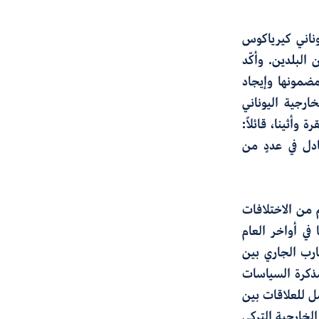
ليوناني كيرياكوس
البلدين. وأكّد
ضمونها وإيجاد
رجية اليوناني
أثينا، قائلاً:
دل في عددٍ من
 من الاختلافات
 في أواخر العام
ارب الجاري بين
 مذكرة السياسات
ل للعلاقات بين
لخارجية التركي