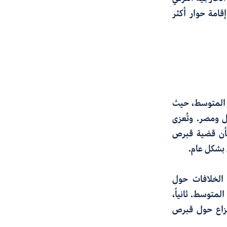
قامة حوار أكثر
رق المتوسط، حيث
ل ومصر. وتُعزى
بشأن قضية قبرص
 بشكل عام.
، الخلافات حول
متوسط. ثانياً،
النزاع حول قبرص