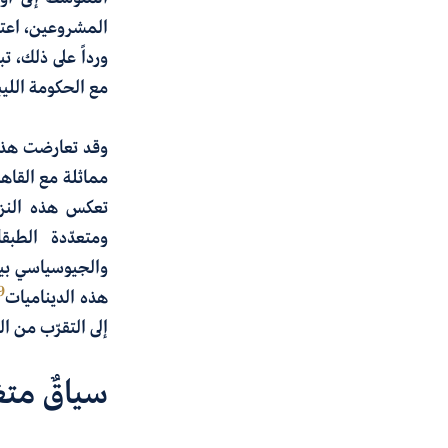
المشروعين، اعتب
مع الحكومة الليب
وقد تعارضت هذه 
مماثلة مع القاهرة ف
تعكس هذه النزا
ومتعدّدة الطبق
والجيوسياسي بين 
9
هذه الديناميات
إلى التقرّب من ا
سياقٌ متغي