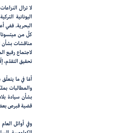
لا تزال النزاعات
اليونانية الترك
كلّ من ميتسوتا
مناقشات بشأن تر
لاجتماع رفيع المست
تحقيق التقدّم، إل
أمّا في ما يتعلّ
والمطالبات بملك
بشأن سيادة بلاد
قضية قبرص بعض ال
الكولومبية الس