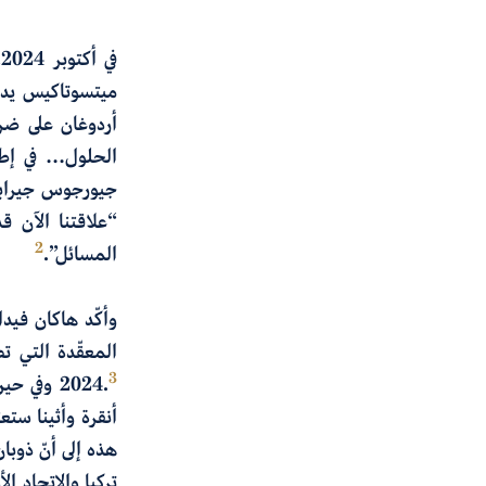
ف
ميتسوتاكيس يدعم
أردوغان على ضر
الحلول… في إطا
جيورجوس جيرابيت
“علاقتنا الآن 
2
المسائل”.
وأكّد هاكان فيد
المعقّدة التي تص
3
2024.
وفي حين 
أنقرة وأثينا ستع
هذه إلى أنّ ذوب
تركيا والاتحاد 