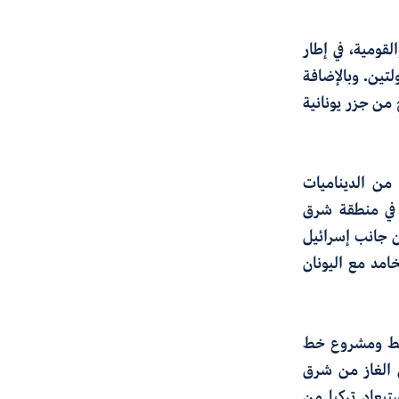
القومية، في إطار
ولتين. وبالإضافة
 من جزر يونانية
 من الديناميات
اف في منطقة شرق
ن جانب إسرائيل
خامد مع اليونان
ط ​​ومشروع خط
 الغاز من شرق
بعاد تركيا من