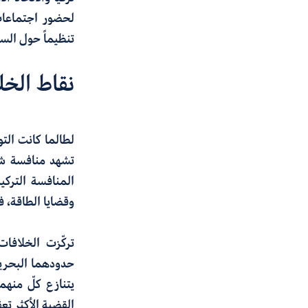
لحضور اجتماعات 
تنظيماً حول السي
نقاط الخل
لطالما كانت التو
تشهد منافسة شدي
المنافسة التركي
وقضايا الطاقة، ف
تركّزت الخلافات
حدودهما البحرية
يتنازع كلّ منهما
القضية الأكثر تعقي