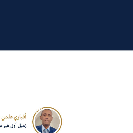
أفياري علمي
زميل أول غير م