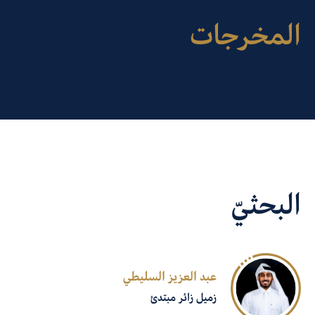
المخرجات
البحثيّ
عبد العزيز السليطي
زميل زائر مبتدئ