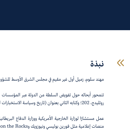
نبذة
مهند سلوم، زميل أول غير مقيم في مجلس الشرق الأوسط للشؤون الدو
تتمحور أبحاثه حول تفويض السلطة من الدولة عبر المؤسسات الاس
روتليدج، 202؛ وكتابه الثاني بعنوان (تاريخ وسياسة الاستخبارات العراقية، 1915–2025) قيد المراجعة لدى دار نشر جامعة كامبريدج.
منصات إعلامية مثل فورين بوليسي ونيوزويك وWar on the Rocks والجزيرة. كما يشارك بانتظام كمعلّق في وسائل إعلام مثل بي بي سي؛ وسي أن أن الدولية؛ وفوكس نيوز؛ و”شانيل 4 نيوز؛ والجزيرة.