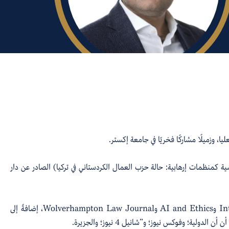
 وزميلًا مشاركًا فخريًا في جامعة إكستر.
 كمنظمات إرهابية: حالة حزب العمال الكردستاني في تركيا) الصادر عن دار
عمل مستشارًا لوزارة الخارجية الأمريكية ووزارة الدفاع البريطانية. وقد نُشرت أعماله في مجلات مثل Intelligence and National Security وAI and Ethics وWolverhampton Law Journal، إضافةً إلى