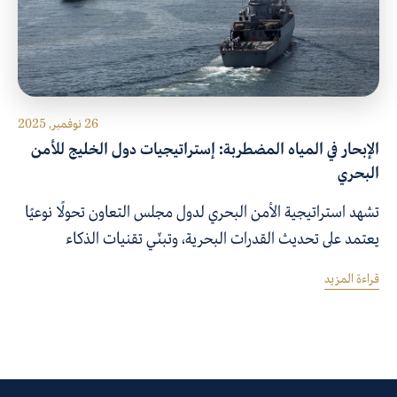
26 نوفمبر, 2025
الإبحار في المياه المضطربة: إستراتيجيات دول الخليج للأمن
البحري
تشهد استراتيجية الأمن البحري لدول مجلس التعاون تحولًا نوعيًا
يعتمد على تحديث القدرات البحرية، وتبنّي تقنيات الذكاء
الاصطناعي في الموانئ، وتعزيز الشراكات الدولية لحماية الممرات
قراءة المزيد
البحرية الحيوية. ومع تزايد التحديات الجيوسياسية في الخليج،
تعمل دول المجلس على تطوير أساطيلها، وتوسيع منظومات
المراقبة البحرية، وبناء شبكة تعاون متعددة الأطراف تُمكّنها من
تعزيز الردع، وضمان استدامة سلاسل الإمداد، وترسيخ مكانتها