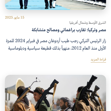
15 مايو, 2025
الشرق الأوسط وشمال أفريقيا
مصر وتركيا: تقارب براغماتي ومصالح متشابكة
زار الرئيس التركي رجب طيب أردوغان مصر في فبراير 2024 للمرّة
الأولى منذ العام 2012، منهياً بذلك قطيعة سياسية ودبلوماسية
بين مصر وتركيا استمرّت لأكثر من عقد. وفي سبتمبر، ردّ الرئيس
قراءة المزيد
عبد الفتاح السيسي الزيارة، كما التقى الرئيسان في أكثر من تجمع
إقليميّ ودوليّ على مدار العام، في ما بدا تتويجاً لمسار من المساعي
الدبلوماسية الرامية لوصل ما انقطع، وتأكيداً أنّ لا عداء دائم ولا
صداقة دائمة في السياسة.