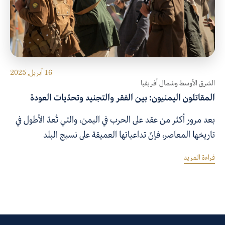
16 أبريل, 2025
الشرق الأوسط وشمال أفريقيا
المقاتلون اليمنيون: بين الفقر والتجنيد وتحدّيات العودة
بعد مرور أكثر من عقد على الحرب في اليمن، والتي تُعدّ الأطول في
تاريخها المعاصر، فإنّ تداعياتها العميقة على نسيج البلد
الاجتماعي والاقتصادي والسياسي بدأت تتكشّف. إذ دفع الفقر
قراءة المزيد
المُدقع والانهيار الاقتصادي والمجاعة بشريحة واسعة من
اليمنيين إلى اتخاذ خيارات صعبة لتأمين سُبُل العيش، ومنها
الانخراط في شبكات التهريب أو العمل بشكل غير قانوني في دول
الجوار أو التحوّل إلى مقاتلين مأجورين في صراعات خارجية.