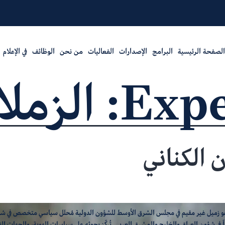
الصفحة الرئيسية
البرامج
الإصدارات
الفعاليات
من نحن
الوظائف
في الإعلام
Expe
الزملا
 الكناني
هو زميل غير مقيم في مجلس الشرق الأوسط للشؤون الدولية مُحلل سياسي متخصص في ش
ً في شؤون العراق والخليج والمشرق العربي. تُركّز بحوثه على سياسات الهوية، والجهات ال