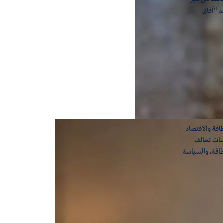
د “آفاق
اقة والاقتصاد
سات تحالف
طاقة، والسياسة