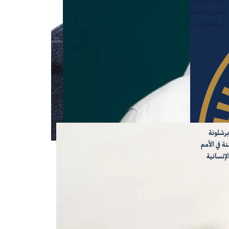
 حمد بن خليفة.
ف على البحوث،…
برشلونة
معهد برشلونة للدراسات الدولية (IBEI). يحمل عانوتي خبرة مهنية تزيد عن 17 سنة في الأمم
لإنسانية