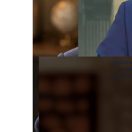
الدكتوراه في
يادية في
بار والبرامج