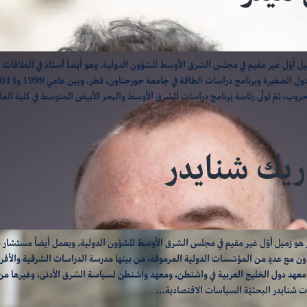
يل أوّل غير مقيم في مجلس الشرق الأوسط للشؤون الدولية. وهو أيضاً أستاذ في العلاقات ا
وب، ثمّ تولّى رئاسة برنامج دراسات الشرق الأوسط والبحر الأبيض المتوسط في كلية ال
Screenshot
ريك شنايدر
 هو زميل أوّل غير مقيم في مجلس الشرق الأوسط للشؤون الدولية. ويعمل أيضاً مستشار
ن مع عددٍ من المؤسّسات الدولية المرموقة، من بينها مدرسة الدراسات الشرقية والأفر
ومعهد دول الخليج العربية في واشنطن، ومعهد واشنطن لسياسة الشرق الأدنى، وغيرها 
 شنايدر البحثيّة السياسات الاقتصادية…