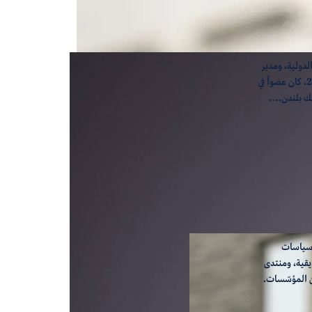
لدولية، ومدير
برنامج بحوث الدول الصغيرة وبرنامج دراسات الطاقة في جامعة جورجتاون، قطر. وبين عامي 1999 و2014، كان عضواً في
ملك بلندن.…
 سياسات
يقية، ومنتدى
من المؤسّسات.