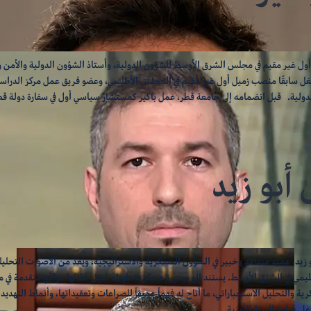
 أول غير مقيم في مجلس الشرق الأوسط للشؤون الدولية، وأستاذ الشؤون الدولية والأمن وا
 سابقًا منصب زميل أول غير مقيم في المجلس الأطلسي، وعضو فريق عمل مركز الدراس
لدولية. قبل انضمامه إلى جامعة قطر، عمل باكير كمستشار سياسي أول في سفارة دولة قطر
أبو زيد
 زيد، عميد متقاعد وخبير في الشؤون العسكرية والاستراتيجية، ويُعدّ من الأصوات التحليلية
قليمي في الشرق الأوسط. يستند إلى مسيرة عسكرية طويلة شَغٍل خلالها مواقع متقدمة في 
ة والتحليل الاستخباراتي، ما أتاح له فهماً عميقاً للصراعات وتعقيداتها، وأنماط التهديدا
على قراءة البيئة الأمنية…