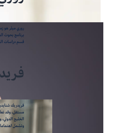
روري ميلر هو زم
قسم دراسات الحر
فريد
فريدريك شنايدر
مستقل، وقد تعاو
الخليج الدولي، 
وتشمل اهتمامات