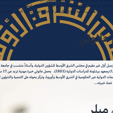
بالإضافة إلى عضويتها في المجلس الاستشاري لكليّة العلوم الإنسانية والاجتماعية بجامعة
ثاني سابقاً مناصب قيادية بارزة في مركز قطر للقيادات، تضمّنت إدارة البرامج والإشرا
عانوتي
زميل أوّل غير مقيم في مجلس الشرق الأوسط للشؤون الدولية، وأستاذٌ منتسب في جامعة 
المستقلّة (UAB) و
ات الدولية غير الحكومية في الشرق الأوسط وأوروبا، وتركّز بحوثه على التنمية والشؤون ا
تمتدّ خبرته…
ميلر