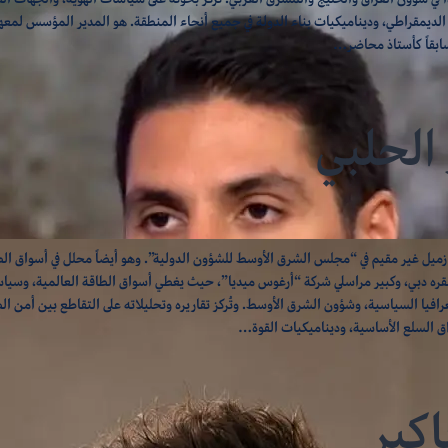
 الديمقراطي، وديناميكيات بناء الدولة في جميع أنحاء المنطقة. هو المدير المؤسس لمعه
ابقاً كأستاذ محاضر…
الحلبي
زميل غير مقيم في “مجلس الشرق الأوسط للشؤون الدولية”. وهو أيضاً محلل في أسواق الط
ره دبي، وكبير مراسلي شركة “أرغوس ميديا”، حيث يغطي أسواق الطاقة العالمية، وسيا
افيا السياسية، وشؤون الشرق الأوسط. وتُركز تقاريره وتحليلاته على التقاطع بين أمن ال
ق السلع الأساسية، وديناميكيات القوة…
اكير