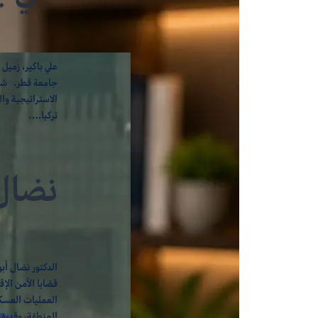
علي باكير، زميل
جامعة قطر. شغل
الاستراتيجية وا
تركيا.…
نضال 
الدكتور نضال أبو
قضايا الأمن الإ
العمليات العسكري
المنطقة، وقدرة 