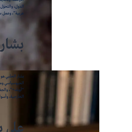
الدول، والتحوّل
عربية”، وعمل س
بشار 
بشار الحلبي هو 
الجيوسياسي ومق
“أوبك+”، والجغر
الخارجية، وأسوا
علي ب