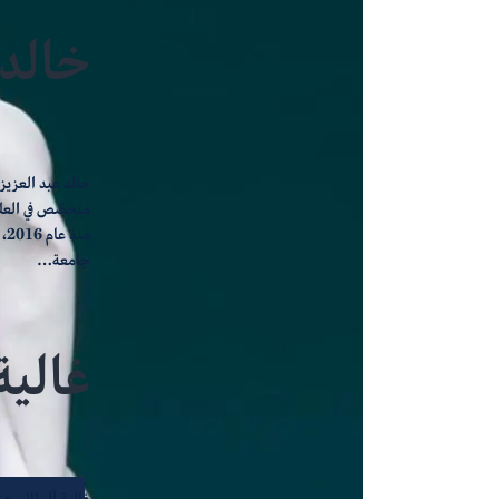
خالد 
خالد عبد العزيز
متخصّص في العلا
من
جامعة…
غالية
غالية آل ثاني ه