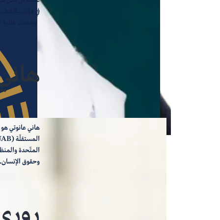
في مؤسّسة قطر، 
وشغلت غالية آل 
هاني 
هاني عانوتي هو 
المتّحدة والمنظم
وحقوق الإنسان. 
روري 