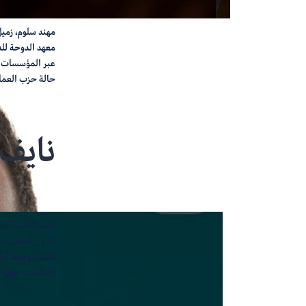
مهند سلوم، زميل
معهد الدوحة للد
عبر المؤسسات ال
حالة حزب العما
نايف 
نايف النابت، زم
الدول الصغيرة، و
التكنولوجية. تُر
النقاشات حول ا