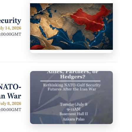
ecurity
ly 14, 2026
2:00:00GMT
g NATO-
ran War
uly 8, 2026
1:00:00GMT