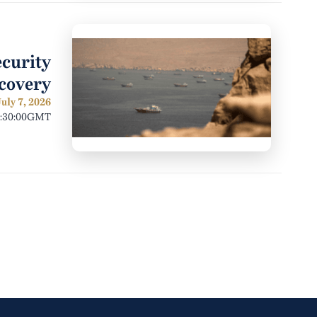
ecurity
covery
uly 7, 2026
7:30:00GMT