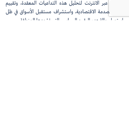
نقاشية عبر الانترنت لتحليل هذه التداعيات المعقدة، وتقييم
حجم الصدمة الاقتصادية، واستشراف مستقبل الأسواق في ظل
استمرار حالة عدم اليقين السياسي التي تشهدها المنطقة.
يناقش المتحدّثون مجموعة من المحاور أبرزها: ما هي التأثيرات
الناجمة عن الحرب والتهديدات بإغلاق المضائق على أسعار النفط
والغاز، ومستقبل الإمدادات العالمية. كيف يمكن تقييم حجم
التداعيات المباشرة على اقتصادات دول الخليج، وتأثير المخاطر
الجيوسياسية على الاستثمارات الأجنبية وخطط التنمية؛ بالإضافة
إلى البحث في مدى قدرة الاقتصاد الإيراني على الصمود في وجه
العقوبات وتكاليف الحرب. كذلك يطرح المتحدّثون سلاسل
الإمداد والتجارة العالمية، وانعكاسات هذه الأزمة على حركة
التجارة الدولية، وتكاليف الشحن، والتضخم العالمي.