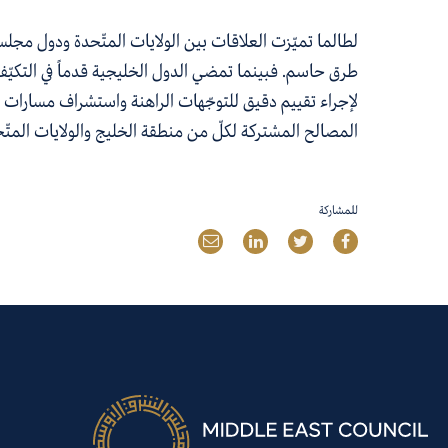
لطالما
تميّزت العلاقات بين
الولايات المت
حدة ودول مجلس
طرق
حاسم.
فبينما تمضي
ال
دول الخليج
ية
قدماً في التكي
ف 
ل
إجراء
تقييم
دقيق
للتوج
هات الراهنة
واستشراف
مسارات ال
المصالح المشتركة لكل
من منطقة الخليج والولايات المت
ح
للمشاركة