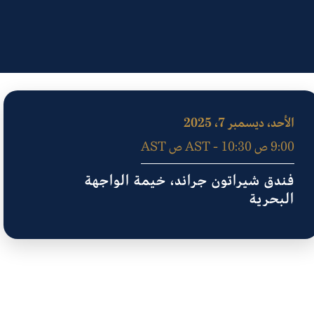
الأحد، ديسمبر 7، 2025
9:00 ص AST - 10:30 ص AST
فندق شيراتون جراند، خيمة الواجهة
البحرية