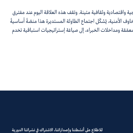
ية واقتصادية وثقافية متينة.
و
تقف هذه العلاقة اليوم
عند
مفترق
خاوف
الأمنية،
يُشكّل
اجتماع
الطاولة
المستديرة
هذا منصّةً
أساسيةً
عم
قة
ومداخلات
الخبراء، إلى
صياغة
إ
ستراتيجيات استباقية تخدم
للاطلاع على أنشطتنا وإصداراتنا، الاشتراك في نشراتنا الدورية