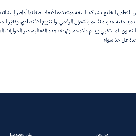
 التعاون
الخليج
ب
شراكة راسخة ومتعد
دة
الأبعاد
، صقلتها أواصر
إ
ستراتيج
مع حقبة جديدة تت
سم بالتحو
ل الرقمي، و
ال
تنويع
الاقتصادي
،
وتغيّر
الم
تعاون المستقبلي
ورسم ملامحه.
وتهدف
هذ
ه
الفعالية
، عبر
ال
حوارات
ال
م
دة
على حدّ سواء.
من نحن
بيان الخصوصية