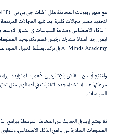
مع ظهور روبوتات المحادثة مثل “شات جي بي تي”
(
GPT
لتحديد مصير مجالات كثيرة، بما فيها المجالات المرتبطة 
“
الذكاء الاصطناعي وصناعة السياسات في الشرق الأوسط وشم
أيمن إربد، أستاذ مشارك ورئيس قسم تكنولوجيا المعلومات
AI Minds Academy
في تركيا. وسلّط الخبراء الضوء 
وافتتح أيسان النقاش بالإشارة إلى الأهمية المتزايدة لبر
مراعاتها عند
استخدام
هذه التقنيات في أعمالهم، مثل تحيّ
السياسات.
ثمّ توسّع إربد في الحديث عن
الم
خ
اطر
المرتبطة ببرامج الذك
المعلومات الصادرة عن برامج الذكاء الاصطناعي. وتنطوي ه