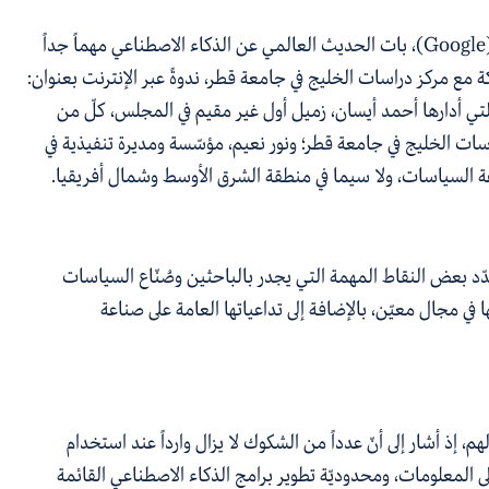
Google
)
، بات الحديث العالمي
عن الذكاء الاصطناعي مهماً جداً
مع مركز دراسات الخليج في جامعة قطر، ندوةً عبر الإنترنت بعنوان
:
. وضمّت الندوة التي أدارها أحمد أيسان، زميل أول غير مقيم في المجلس، كلّ من
ت الخليج في جامعة قطر؛ ونور نعيم، مؤسّسة ومديرة تنفيذية في
عة السياسات، ولا سيما في منطقة الشرق الأوسط وشمال أفريقيا.
دّد بعض النقاط المهمة التي يجدر بالباحثين وصُنّاع السياسات
ا
في مجال معيّن، بالإضافة إلى تداعياتها العامة على صناعة
، إذ أشار إلى أنّ عدداً من
الشكوك لا يزال وارداً عند
استخدام
المعلومات، ومحدوديّة تطوير برامج الذكاء الاصطناعي القائمة