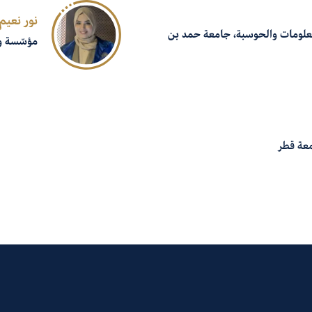
نور نعيم
علومات والحوسبة، جامعة حمد بن
مؤسّسة ومديرة تنف
معة قطر