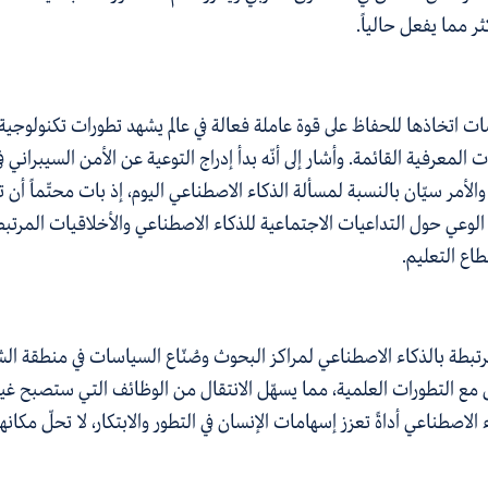
ر مما يفعل حالياً.
ات اتخاذها للحفاظ على قوة عاملة فعالة في عالم يشهد تطورات تكنولوجية
لمعرفية القائمة. وأشار إلى أنّه بدأ إدراج التوعية عن الأمن السيبران
لأمر سيّان بالنسبة لمسألة الذكاء الاصطناعي اليوم، إذ بات محتّماً أن
وعي حول التداعيات الاجتماعية للذكاء الاصطناعي والأخلاقيات المرتبطة 
طاع التعليم.
تبطة بالذكاء الاصطناعي لمراكز البحوث وصُنّاع السياسات في منطقة الش
 التطورات العلمية، مما يسهّل الانتقال من الوظائف التي ستصبح غير ل
لاصطناعي أداةً تعزز إسهامات الإنسان في التطور والابتكار، لا تحلّ مكانها