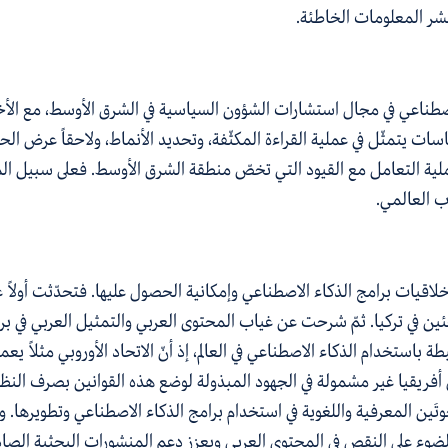
 نشر المعلومات الخاطئة.
اصطناعي
في مجال استشارات
الشؤون
السياسية في الشرق الأوسط، مع الأخذ
ات يتمثّل في عملية القراءة المكثّفة، وتحديد الأنماط، ولاحقاً عرض ال
ية التعامل مع القيود التي تخصّ منطقة الشرق الأوسط. فعلى سبيل المثا
ب العالمي.
لاقيات برامج الذكاء الاصطناعي وإمكانية الحصول عليها. فتحدّثت أولاً
لاجئين في تركيا. ثمّ شرحت عن غياب المحتوى العربي والتمثيل العربي في 
بطة باستخدام الذكاء الاصطناعي في العالم، إذ أنّ الاتحاد الأوروبي مثلاً
أفريقيا غير مشمولة في الجهود المبذولة لوضع هذه القوانين بصرف النظر
ين المعرفية واللغوية في استخدام برامج الذكاء الاصطناعي وتطويرها. وأش
لضوء على النقص في المحتوى العربي ويعزز دعم المنشورات البحثية الصادرة