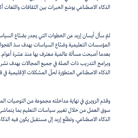
الذكاء الاصطناعي يوسّع الخبرات بين الثقافات واللغات أكث
ثمّ سأل أيسان إربد عن الخطوات التي يجدر بصُنّاع السياس
المؤسسات التعليمية وصُنّاع السياسات بهدف سدّ الفجوات ا
بعدما أصبحت مسألة عالمية معترف بها منذ عشرة أعوام. وا
وبرامج التدريب ذات الصلة في جميع المجالات بهدف نشر ال
الذكاء الاصطناعي المتطوّرة لحلّ المشكلات الإقليمية في ق
وقدّم الزويري في نهاية مداخلته مجموعة من التوصيات المر
سوق العمل من خلال تغيير سياسات التعليم بما يتماشى مع
الذكاء الاصطناعي. وتطلّع إربد إلى مستقبل يكون فيه الذكاء ا