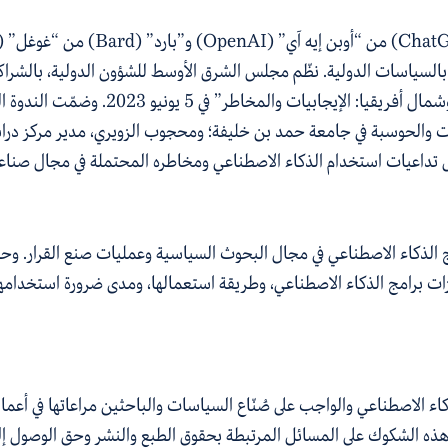
Chat
)
من “أوبن إيه آي”
(
OpenAI
)
و”بارد”
(
Bard
)
من “غوغل”
(
بالسياسات الدولية. نظّم مجلس الشرق الأوسط للشؤون الدولية، بالشراكة 
ال أفريقيا: الإيجابيات والم
خ
اطر” في 5 يونيو 2023
 والحوسبة في جامعة حمد بن خليفة؛ ومحجوب الزويري، مدير مركز دراسا
على تداعيات استخدام الذكاء الاصطناعي ومخاطره المحتملة في مجال صنا
امج الذكاء الاصطناعي في مجال البحوث السياسية وعمليات صنع القرار. وح
زات برامج الذكاء الاصطناعي، وطريقة استعمالها، ومدى ضرورة
استخدامه
اء الاصطناعي والواجب على صُنّاع السياسات والباحثين مراعاتها في أعمالهم
ذه الشكوك على المسائل المرتبطة بحقوق الطبع والنشر وحق الوصول إلى 