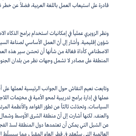
قادرة على استيعاب العمل باللغة العربية، فضلاً عن خطر
ونظر الزويري عملياً في إمكانيات
استخدام
برامج الذكاء ال
شؤون إقليمية. وأشار إلى أنّ العمل الأساسي لصناعة السياس
الاصطناعي كأداة فعّالة من شأنها أن تحسّن سير هذه العمل
المنطقة على مصادر لا تشمل وجهات نظر من بلدان الجنو
وتابعت نعيم النقاش حول الجوانب الرئيسية لعملها على أخ
عملها في إدارة برامج تدريبية لمحو الأمية في مخيّمات ال
السياسات. وتحدّثت ثالثاً عن تطوّر القواعد والأنظمة المرت
والعنف. لكنها أشارت إلى أنّ منطقة الشرق الأوسط وشمال 
عن السُبل التي يمكن أن تعتمدها دول المنطقة لسدّ الفجوتَ
العالمية التي ستُعقد في قطر العام المقبل، مما سيسلّط ا