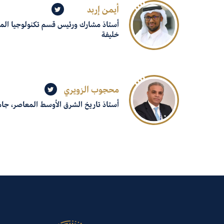
أيمن إربد
أستاذ مشارك ورئيس قسم تكنولوجيا الم
خليفة
محجوب الزويري
أستاذ تاريخ الشرق الأوسط المعاصر، جا