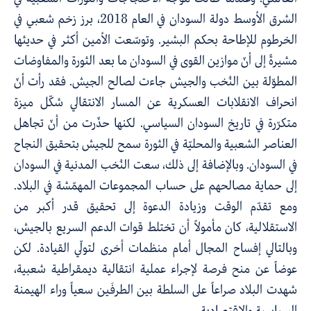
الشرق الأوسط دولة السودان في العام 2018، برز زخم شعبي في
الخرطوم للإطاحة بحكم البشير. وتوسّعت الأمين أكثر في حديثها
مشيرةً إلى أنّ موازين القوى في السودان ما بعد الثورة والمفاوضات
المطوّلة بين النُخب والجيش جاءت لصالح الجيش. فقد رأت أنّ
انحراف الانقلابات العسكرية عن المسار الانتقالي شكّل ميزة
متكرّرة في تاريخ السودان السياسي. لكنها حذّرت من أنّ تجاهل
العناصر الشعبية والمحليّة في الثورة سمح للجيش بتحقيق النجاح
في السودان. وبالإضافة إلى ذلك، سعت النُخب المدنية في السودان
إلى حماية مصالحهم على حساب المجموعات المهمّشة في البلاد.
ومع تقدّم الوقت وزيادة الدعوة إلى تحقيق قدر أكبر من
الاستقلالية، كان مأمولاً أن تختلط قوات الدعم السريع بالجيش،
وبالتالي إفساح المجال أمام منظمات أخرى لتولّي القيادة. لكن
عوضاً عن منح فرصة لإجراء عملية انتقالية ديمقراطية شعبية،
شهدت البلاد صراعاً على السلطة بين الطرفَين سعياً وراء الهيمنة
السياسية والاقتصادية.