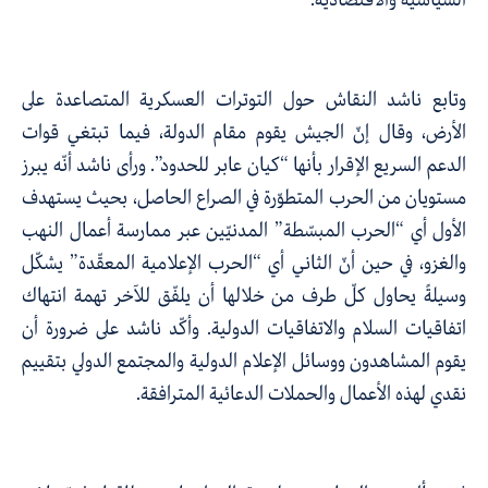
وتابع ناشد النقاش حول التوترات العسكرية المتصاعدة على
الأرض، وقال إنّ الجيش يقوم مقام الدولة، فيما تبتغي قوات
الدعم السريع الإقرار بأنها “كيان عابر للحدود”. ورأى ناشد أنّه يبرز
مستويان من الحرب المتطوّرة في الصراع الحاصل، بحيث يستهدف
الأول أي “الحرب المبسّطة” المدنيّين عبر ممارسة أعمال النهب
والغزو، في حين أنّ الثاني أي “الحرب الإعلامية المعقّدة” يشكّل
وسيلةً يحاول كلّ طرف من خلالها أن يلفّق للآخر تهمة انتهاك
اتفاقيات السلام والاتفاقيات الدولية. وأكّد ناشد على ضرورة أن
يقوم المشاهدون ووسائل الإعلام الدولية والمجتمع الدولي بتقييم
نقدي لهذه الأعمال والحملات الدعائية المترافقة.