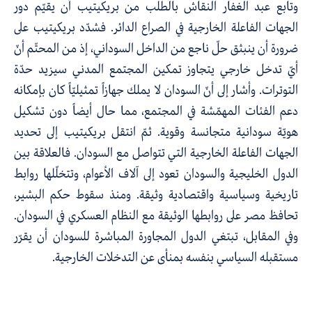
وتابع عبد الغفار النقاش بالطلب من بريكيتيب أن يقيّم دور
الجهات الفاعلة الخارجية في الصراع الدائر. فشدّد بريكيتيب على
ضرورة أن ينبثق حلّ ناجع من الداخل السوداني، إذ من المحتّم أنّ
أيّ تدخل خارجي يتجاوز تمكين المجتمع المدني سيزيد حدّة
التوترات. وأشار إلى أنّ السودان لا يملك جهازاً تمثيليّاً كان بإمكانه
دعم الفئات المهمّشة في المجتمع، مما حال أيضاً دون تشكيل
هويّة سودانية متجانسة وقوية. ثمّ انتقل بريكيتيب إلى تحديد
الجهات الفاعلة الخارجية التي تتواصل مع السودان. فالعلاقة بين
الدول الخليجية والسودان تعود إلى آلاف الأعوام، وتتخلّلها روابط
تاريخية وسياسية واقتصادية وثيقة. ومنذ سقوط حكم البشير،
تحافظ مصر على روابطها الوثيقة مع النظام العسكري في السودان.
وفي المقابل، تبتغي الدول المجاورة المباشرة للسودان أن يقرّر
مستقبله السياسي بنفسه بمنأى عن التدخلات الخارجية.